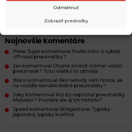
Odmietnuť
Aké zimné pneumatiky môžeme používať pri
ceste do zahraničia?
Zobraziť predvoľby
Najnovšie komentáre
Peter Šujan komentoval Podľa čoho si vybrať
off-road pneumatiky?
Jan komentoval Chcete zmeniť rozmer vašich
pneumatík? Toto všetko to obnáša
Brano komentoval Aké nehody vám hrozia, ak
na vozidle nemáte dobré pneumatiky?
Joky komentoval Kto by nepoznal pneumatiky
Matador? Poznáte ale aj ich históriu?
Speed komentoval Bridgestone: Typicky
japonská, typicky kvalitná