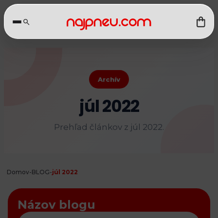
Archív
júl 2022
Prehľad článkov z júl 2022.
Domov
-
BLOG
-
júl 2022
Názov blogu