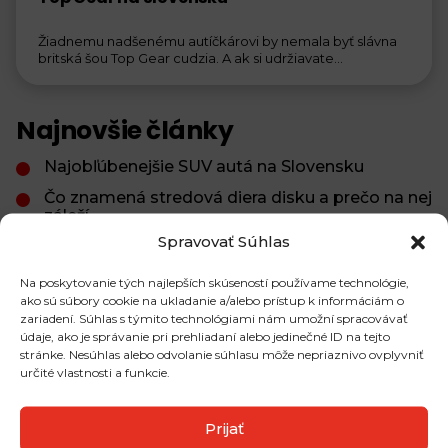
Žiadnemu nadšenému autíčkárovi by nemala byť slávna
britská šou Top Gear cudzia. A ak si udržiavate...
Najnovšie články
Najobľúbenejšie SUV autá na Slovensku
Čo znamená stredová diera disku a prečo na nej
záleží
Spravovať Súhlas
Brzdová kvapalina: ako a kedy ju meniť, aby
brzdy fungovali správne
Na poskytovanie tých najlepších skúseností používame technológie,
ako sú súbory cookie na ukladanie a/alebo prístup k informáciám o
zariadení. Súhlas s týmito technológiami nám umožní spracovávať
údaje, ako je správanie pri prehliadaní alebo jedinečné ID na tejto
Najčítanejšie články
stránke. Nesúhlas alebo odvolanie súhlasu môže nepriaznivo ovplyvniť
určité vlastnosti a funkcie.
Ako dopadli pneumatiky značky Michelin v
posledných testoch?
Prijať
Plechové a hliníkové disky: Aký je v nich rozdiel?