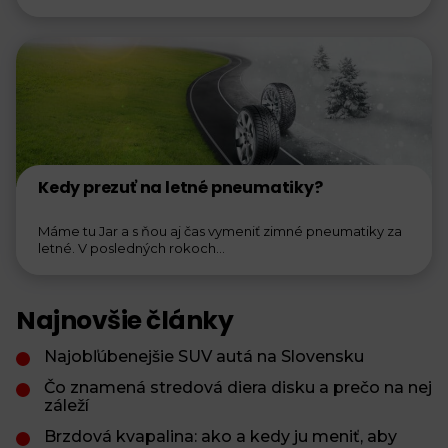
Kedy prezuť na letné pneumatiky?
Máme tu Jar a s ňou aj čas vymeniť zimné pneumatiky za
letné. V posledných rokoch...
Najnovšie články
Najobľúbenejšie SUV autá na Slovensku
Čo znamená stredová diera disku a prečo na nej
záleží
Brzdová kvapalina: ako a kedy ju meniť, aby