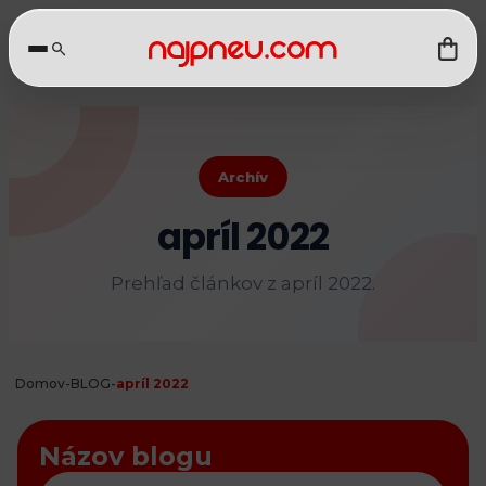
Archív
apríl 2022
Prehľad článkov z apríl 2022.
Domov
-
BLOG
-
apríl 2022
Názov blogu