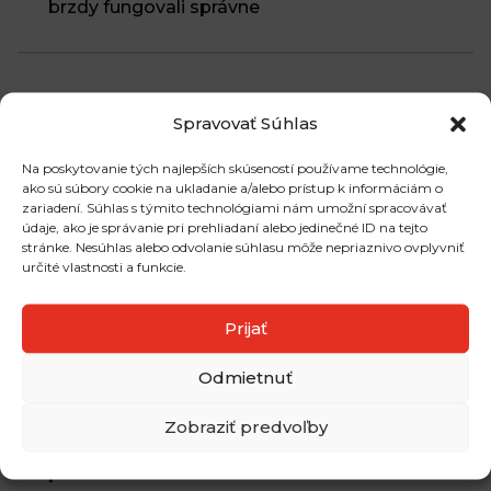
brzdy fungovali správne
Najčítanejšie články
Spravovať Súhlas
Ako dopadli pneumatiky značky Michelin v
Na poskytovanie tých najlepších skúseností používame technológie,
posledných testoch?
ako sú súbory cookie na ukladanie a/alebo prístup k informáciám o
Plechové a hliníkové disky: Aký je v nich rozdiel?
zariadení. Súhlas s týmito technológiami nám umožní spracovávať
údaje, ako je správanie pri prehliadaní alebo jedinečné ID na tejto
Aké zimné pneumatiky môžeme používať pri
stránke. Nesúhlas alebo odvolanie súhlasu môže nepriaznivo ovplyvniť
ceste do zahraničia?
určité vlastnosti a funkcie.
Prijať
Najnovšie komentáre
Odmietnuť
Peter Šujan komentoval Podľa čoho si vybrať
off-road pneumatiky?
Zobraziť predvoľby
Jan komentoval Chcete zmeniť rozmer vašich
pneumatík? Toto všetko to obnáša