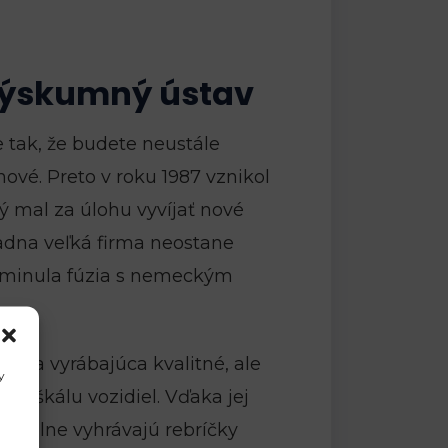
i výskumný ústav
 tak, že budete neustále
ové. Preto v roku 1987 vznikol
 mal za úlohu vyvíjať nové
iadna veľká firma neostane
eminula fúzia s nemeckým
irma vyrábajúca kvalitné, ale
y
ú škálu vozidiel. Vďaka jej
idelne vyhrávajú rebríčky