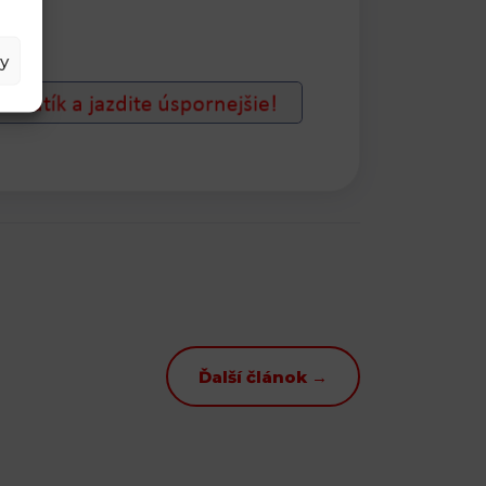
y
Ďalší článok →