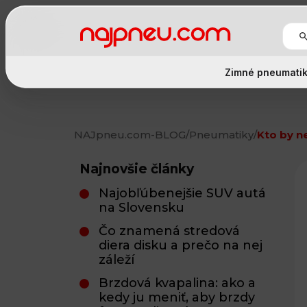
Zimné pneumati
NAJpneu.com
-
BLOG
/
Pneumatiky
/
Kto by n
Najnovšie články
Najobľúbenejšie SUV autá
na Slovensku
Čo znamená stredová
diera disku a prečo na nej
záleží
Brzdová kvapalina: ako a
kedy ju meniť, aby brzdy