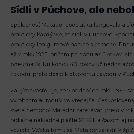
Sídli v Púchove, ale nebo
Spoločnosť Matador spočiatku fungovala a sídli
prakticky každý vie, že sídli v Púchove. Spoči
prakticky iba gumové hadice a remene. Pneuma
až v roku 1925, pričom po dobu až 6 rokov išl
pneumatík. Ku koncu 40. rokov už nedostačov
závodu, preto došlo k otvoreniu závodu v Púch
Zaujímavosťou je, že v období od roku 1962 
výrobcom autoduší vo vtedajšej Českoslovens
sveta nemohol Matador zaostávať, preto v ro
radiálne nákladné plášte STEEL a časom aj r
vozidlá. Vďaka tomu sa Matador zaradil k špi