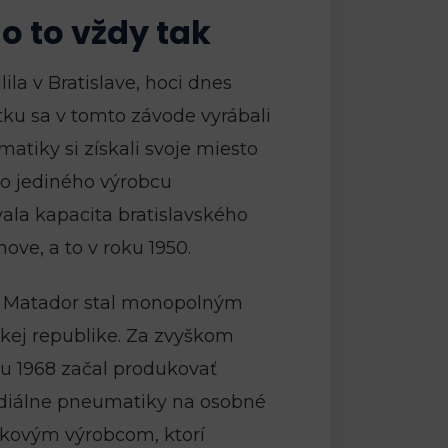
lo to vždy tak
la v Bratislave, hoci dnes
atku sa v tomto závode vyrábali
tiky si získali svoje miesto
o o jediného výrobcu
ala kapacita bratislavského
ove, a to v roku 1950.
sa Matador stal monopolným
kej republike. Za zvyškom
ku 1968 začal produkovať
adiálne pneumatiky na osobné
čkovým výrobcom, ktorí