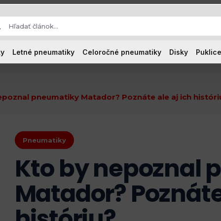
ky
Letné pneumatiky
Celoročné pneumatiky
Disky
Puklice
epoznal pneumatiky Matador? Poznáte ale aj ich históri
Pneumatiky
Kto by nepoznal
Matador? Poznáte 
históriu?