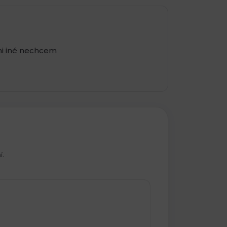
ni iné nechcem
í.