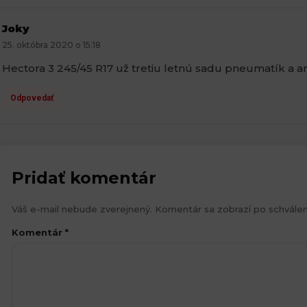
Joky
25. októbra 2020 o 15:18
Hectora 3 245/45 R17 už tretiu letnú sadu pneumatík a a
Odpovedať
Pridať komentár
Váš e-mail nebude zverejnený. Komentár sa zobrazí po schválen
Komentár
*