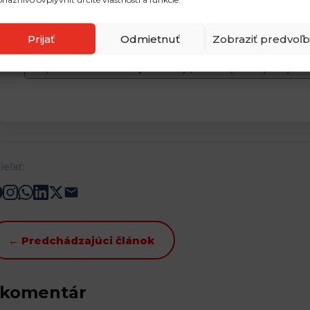
v pomere cena/výkon.
Prijať
Odmietnuť
Zobraziť predvoľb
ieľať:
← Predchádzajúci článok
 komentár