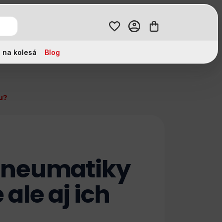
 na kolesá
Blog
u?
 pneumatiky
ale aj ich