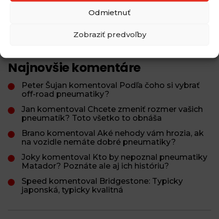
Odmietnuť
Aké zimné pneumatiky môžeme používať pri
ceste do zahraničia?
Zobraziť predvoľby
Najnovšie komentáre
Peter Šujan komentoval Podľa čoho si vybrať
off-road pneumatiky?
Jan komentoval Chcete zmeniť rozmer vašich
pneumatík? Toto všetko to obnáša
Brano komentoval Aké nehody vám hrozia, ak
na vozidle nemáte dobré pneumatiky?
Joky komentoval Kto by nepoznal pneumatiky
Matador? Poznáte ale aj ich históriu?
Speed komentoval Bridgestone: Typicky
japonská, typicky kvalitná