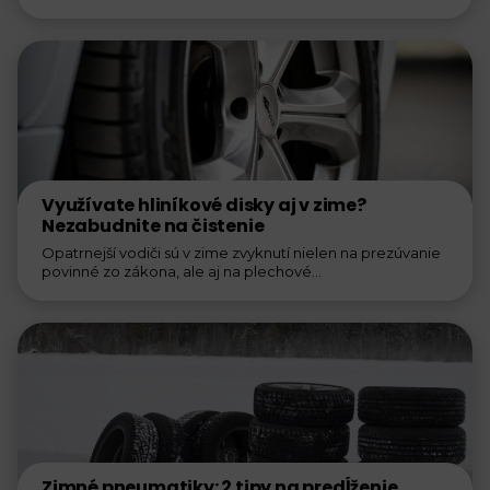
nezvládnete sami,...
Využívate hliníkové disky aj v zime?
Nezabudnite na čistenie
Opatrnejší vodiči sú v zime zvyknutí nielen na prezúvanie
povinné zo zákona, ale aj na plechové...
Zimné pneumatiky: 2 tipy na predĺženie