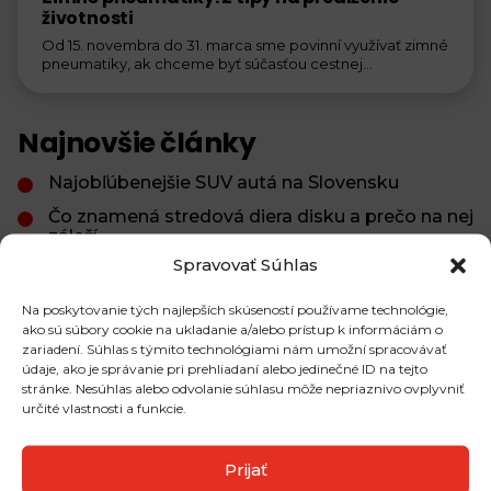
životnosti
Od 15. novembra do 31. marca sme povinní využívať zimné
pneumatiky, ak chceme byť súčasťou cestnej...
Najnovšie články
Najobľúbenejšie SUV autá na Slovensku
Čo znamená stredová diera disku a prečo na nej
záleží
Spravovať Súhlas
Brzdová kvapalina: ako a kedy ju meniť, aby
brzdy fungovali správne
Na poskytovanie tých najlepších skúseností používame technológie,
ako sú súbory cookie na ukladanie a/alebo prístup k informáciám o
zariadení. Súhlas s týmito technológiami nám umožní spracovávať
údaje, ako je správanie pri prehliadaní alebo jedinečné ID na tejto
Najčítanejšie články
stránke. Nesúhlas alebo odvolanie súhlasu môže nepriaznivo ovplyvniť
určité vlastnosti a funkcie.
Ako dopadli pneumatiky značky Michelin v
posledných testoch?
Prijať
Plechové a hliníkové disky: Aký je v nich rozdiel?