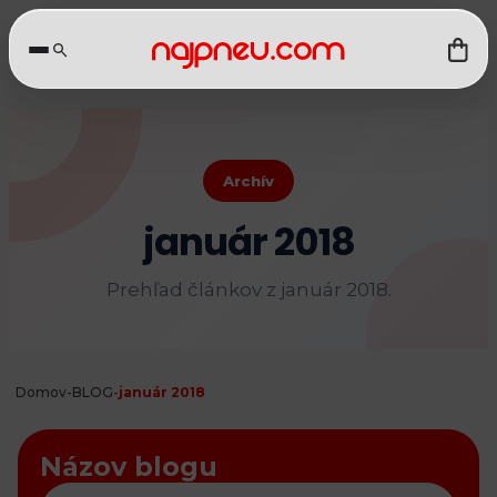
Archív
január 2018
Prehľad článkov z január 2018.
Domov
-
BLOG
-
január 2018
Názov blogu