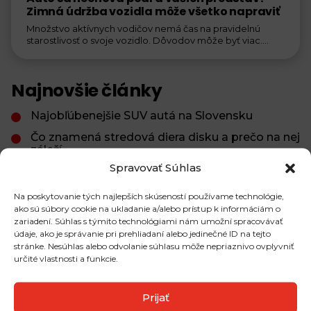
Zimná údržba vozidla môže všetko napraviť
Množstvo aktívnych vodičov nemá čas na pravidelnú
starostlivosť o svoje vozidlo. Dôvodov môže byť viac.
Vyčerpanosť...
Najnovšie články
Najobľúbenejšie SUV autá na Slovensku
Čo znamená stredová diera disku a prečo na nej
záleží
Spravovať Súhlas
Brzdová kvapalina: ako a kedy ju meniť, aby
brzdy fungovali správne
Na poskytovanie tých najlepších skúseností používame technológie,
ako sú súbory cookie na ukladanie a/alebo prístup k informáciám o
zariadení. Súhlas s týmito technológiami nám umožní spracovávať
údaje, ako je správanie pri prehliadaní alebo jedinečné ID na tejto
Najčítanejšie články
stránke. Nesúhlas alebo odvolanie súhlasu môže nepriaznivo ovplyvniť
určité vlastnosti a funkcie.
Ako dopadli pneumatiky značky Michelin v
posledných testoch?
Prijať
Plechové a hliníkové disky: Aký je v nich rozdiel?