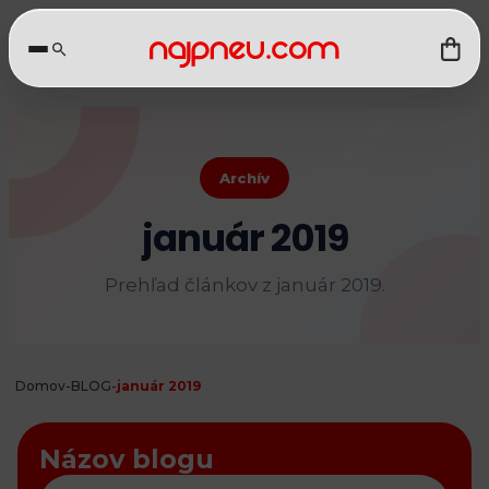
Archív
január 2019
Prehľad článkov z január 2019.
Domov
-
BLOG
-
január 2019
Názov blogu