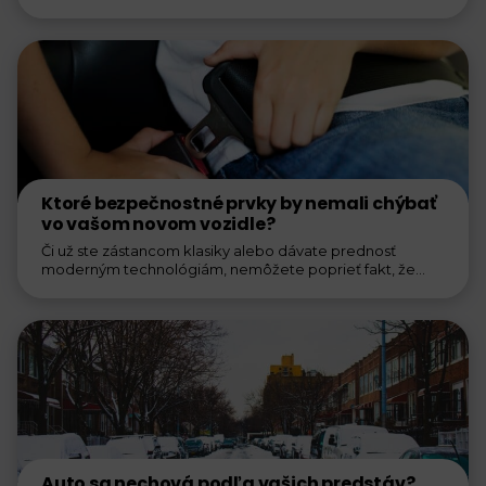
Ktoré bezpečnostné prvky by nemali chýbať
vo vašom novom vozidle?
Či už ste zástancom klasiky alebo dávate prednosť
moderným technológiám, nemôžete poprieť fakt, že
moderné bezpečnostné...
Auto sa nechová podľa vašich predstáv?