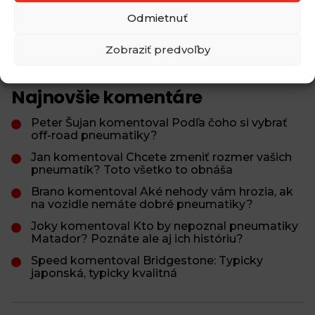
Odmietnuť
Aké zimné pneumatiky môžeme používať pri
ceste do zahraničia?
Zobraziť predvoľby
Najnovšie komentáre
Peter Šujan komentoval Podľa čoho si vybrať
off-road pneumatiky?
Jan komentoval Chcete zmeniť rozmer vašich
pneumatík? Toto všetko to obnáša
Brano komentoval Aké nehody vám hrozia, ak
na vozidle nemáte dobré pneumatiky?
Joky komentoval Kto by nepoznal pneumatiky
Matador? Poznáte ale aj ich históriu?
Speed komentoval Bridgestone: Typicky
japonská, typicky kvalitná