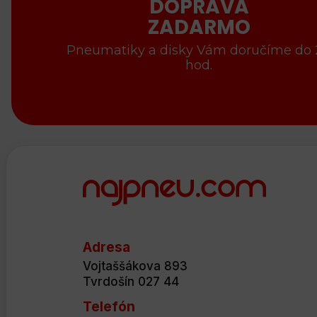
DOPRAVA
ZADARMO
Pneumatiky a disky Vám doručíme do
hod.
Adresa
Vojtaššákova 893
Tvrdošín 027 44
Telefón