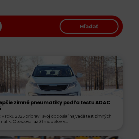
Hľadať
lepšie zimné pneumatiky podľa testu ADAC
5
v roku 2025 pripravil svoj doposiaľ najväčší test zimných
atík. Otestoval až 31 modelov v...