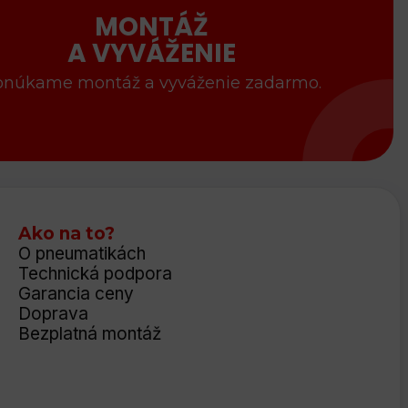
MONTÁŽ
A VYVÁŽENIE
onúkame montáž a vyváženie zadarmo.
Ako na to?
O pneumatikách
Technická podpora
Garancia ceny
Doprava
Bezplatná montáž