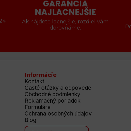
GARANCIA
NAJLACNEJŠIE
 24
Ak nájdete lacnejšie, rozdiel vám
P
dorovnáme.
Informácie
Kontakt
Časté otázky a odpovede
Obchodné podmienky
Reklamačný poriadok
Formuláre
Ochrana osobných údajov
Blog