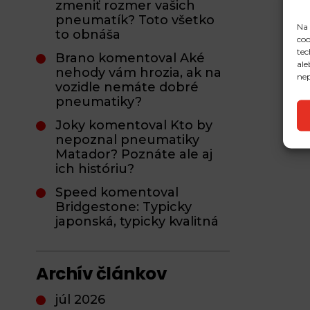
zmeniť rozmer vašich
pneumatík? Toto všetko
Na 
to obnáša
coo
tec
Brano komentoval Aké
ale
nehody vám hrozia, ak na
nep
vozidle nemáte dobré
pneumatiky?
Joky komentoval Kto by
nepoznal pneumatiky
Matador? Poznáte ale aj
ich históriu?
Speed komentoval
Bridgestone: Typicky
japonská, typicky kvalitná
Archív článkov
júl 2026