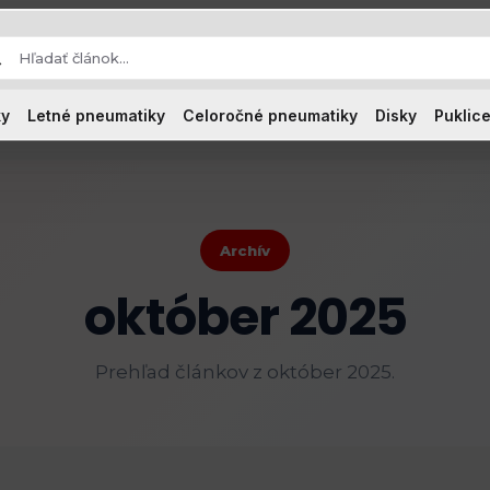
ky
Letné pneumatiky
Celoročné pneumatiky
Disky
Puklice
Archív
október 2025
Prehľad článkov z október 2025.