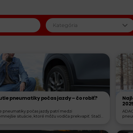
Kategória
tie pneumatiky počas jazdy – čo robiť?
Naj
202
e pneumatiky počas jazdy patrí medzi
ADAC 
emnejšie situácie, ktoré môžu vodiča prekvapiť. Stačí
pneum
ozornosti, zlé...