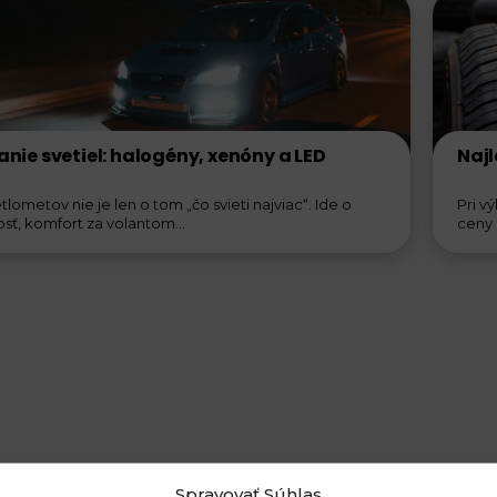
nie svetiel: halogény, xenóny a LED
Najl
tlometov nie je len o tom „čo svieti najviac“. Ide o
Pri v
ť, komfort za volantom...
ceny a
Spravovať Súhlas