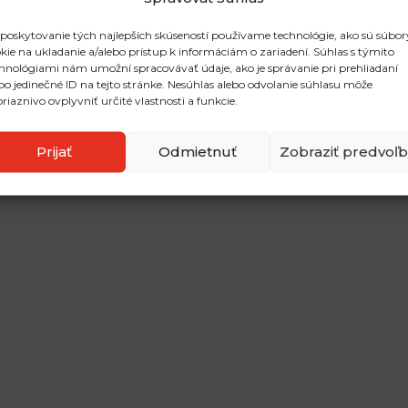
poskytovanie tých najlepších skúseností používame technológie, ako sú súbor
kie na ukladanie a/alebo prístup k informáciám o zariadení. Súhlas s týmito
hnológiami nám umožní spracovávať údaje, ako je správanie pri prehliadaní
bo jedinečné ID na tejto stránke. Nesúhlas alebo odvolanie súhlasu môže
riaznivo ovplyvniť určité vlastnosti a funkcie.
Prijať
Odmietnuť
Zobraziť predvoľb