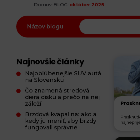
Domov
-
BLOG
-
október 2025
Názov blogu
Najnovšie články
Najobľúbenejšie SUV autá
na Slovensku
Čo znamená stredová
diera disku a prečo na nej
Prasknu
záleží
Brzdová kvapalina: ako a
Prasknuti
kedy ju meniť, aby brzdy
najnepríj
fungovali správne
chvíľa nep