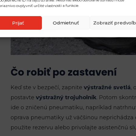
bo jedinečné ID na tejto stránke. Nesúhlas alebo odvolanie súhlasu môže
riaznivo ovplyvniť určité vlastnosti a funkcie.
Prijať
Odmietnuť
Zobraziť predvoľb
Čo robiť po zastavení
Keď ste v bezpečí, zapnite
výstražné svetlá
, 
postavte
výstražný trojuholník
. Potom skontr
ide o zničenú pneumatiku, napríklad natrhnu
oprava pneumatiky už väčšinou neprichádza 
použite rezervu alebo privolajte asistenčnú sl