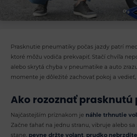
Prasknutie pneumatiky počas jazdy patrí medz
ktoré môžu vodiča prekvapiť. Stačí chvíľa nep
alebo skrytá chyba v pneumatike a auto zrazu 
momente je dôležité zachovať pokoj a vedieť,
Ako rozoznať prasknutú
Najčastejším príznakom je
náhle trhnutie vo
Začne ťahať na jednu stranu, vibruje alebo sa
stane,
pevne držte volant
,
prudko nebrzdit