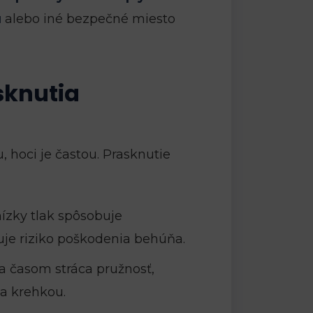
u
alebo iné bezpečné miesto
sknutia
, hoci je častou. Prasknutie
 nízky tlak spôsobuje
šuje riziko poškodenia behúňa.
 časom stráca pružnosť,
va krehkou.