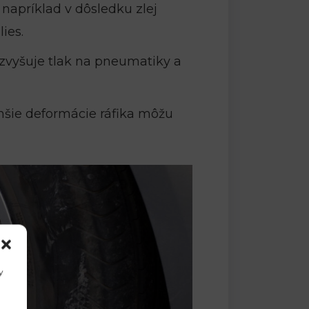
 napríklad v dôsledku zlej
ies.
vyšuje tlak na pneumatiky a
nšie deformácie ráfika môžu
y