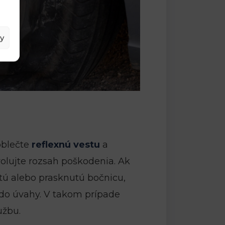
y
oblečte
reflexnú vestu
a
olujte rozsah poškodenia. Ak
tú alebo prasknutú bočnicu,
do úvahy. V takom prípade
užbu.