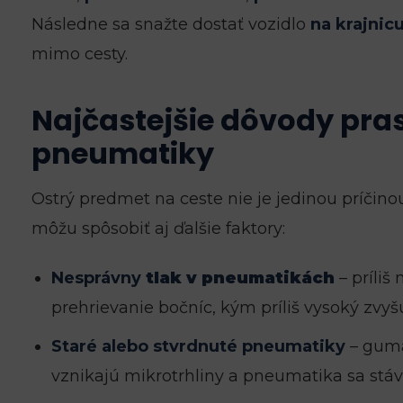
Následne sa snažte dostať vozidlo
na krajnic
mimo cesty.
Najčastejšie dôvody pra
pneumatiky
Ostrý predmet na ceste nie je jedinou príčinou
môžu spôsobiť aj ďalšie faktory:
Nesprávny
tlak v pneumatikách
– príliš
prehrievanie bočníc, kým príliš vysoký zvy
Staré alebo stvrdnuté pneumatiky
– guma
vznikajú mikrotrhliny a pneumatika sa stá