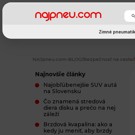
Zimné pneumati
NAJpneu.com
-
BLOG
/
Bezpečnosť na ceste
/
Najnovšie články
Najobľúbenejšie SUV autá
na Slovensku
Čo znamená stredová
diera disku a prečo na nej
záleží
Brzdová kvapalina: ako a
kedy ju meniť, aby brzdy