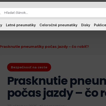
ky
Letné pneumatiky
Celoročné pneumatiky
Disky
Puklice
Prasknutie pneumatiky počas jazdy – čo robiť?
Bezpečnosť na ceste
Prasknutie pneu
počas jazdy – čo r