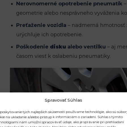
Nerovnomerné opotrebenie pneumatík
–
geometrie alebo nesprávneho vyváženia kol
Preťaženie vozidla
– nadmerná hmotnosť z
urýchľuje ich opotrebenie.
Poškodenie
disku
alebo ventilku
– aj me
časom viesť k oslabeniu pneumatiky.
Spravovať Súhlas
poskytovanie tých najlepších skúseností používame technológie, ako sú súbor
kie na ukladanie a/alebo prístup k informáciám o zariadení. Súhlas s týmito
hnológiami nám umožní spracovávať údaje, ako je správanie pri prehliadaní