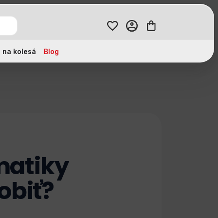
 na kolesá
Blog
matiky
obiť?