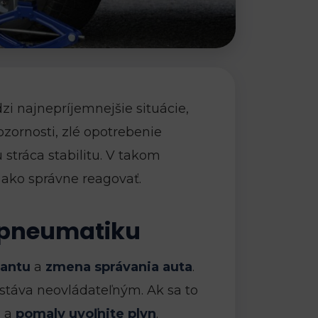
i najnepríjemnejšie situácie,
ozornosti, zlé opotrebenie
stráca stabilitu. V takom
 ako správne reagovať.
 pneumatiku
lantu
a
zmena správania auta
.
 stáva neovládateľným. Ak sa to
e
a
pomaly uvoľnite plyn
.