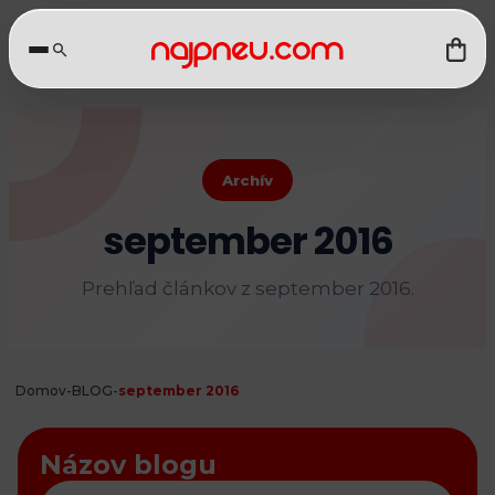
Archív
september 2016
Prehľad článkov z september 2016.
Domov
-
BLOG
-
september 2016
Názov blogu