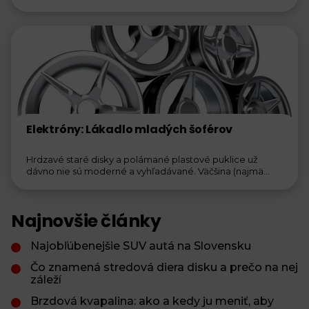
produktov má...
Elektróny: Lákadlo mladých šoférov
Hrdzavé staré disky a polámané plastové puklice už
dávno nie sú moderné a vyhľadávané. Väčšina (najmä...
Najnovšie články
Najobľúbenejšie SUV autá na Slovensku
Čo znamená stredová diera disku a prečo na nej
záleží
Brzdová kvapalina: ako a kedy ju meniť, aby