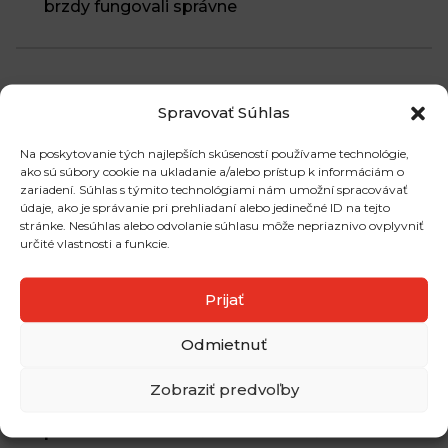
brzdy fungovali správne
Najčítanejšie články
Spravovať Súhlas
Ako dopadli pneumatiky značky Michelin v
Na poskytovanie tých najlepších skúseností používame technológie,
posledných testoch?
ako sú súbory cookie na ukladanie a/alebo prístup k informáciám o
Plechové a hliníkové disky: Aký je v nich rozdiel?
zariadení. Súhlas s týmito technológiami nám umožní spracovávať
údaje, ako je správanie pri prehliadaní alebo jedinečné ID na tejto
Aké zimné pneumatiky môžeme používať pri
stránke. Nesúhlas alebo odvolanie súhlasu môže nepriaznivo ovplyvniť
ceste do zahraničia?
určité vlastnosti a funkcie.
Prijať
Najnovšie komentáre
Odmietnuť
Peter Šujan komentoval Podľa čoho si vybrať
off-road pneumatiky?
Zobraziť predvoľby
Jan komentoval Chcete zmeniť rozmer vašich
pneumatík? Toto všetko to obnáša