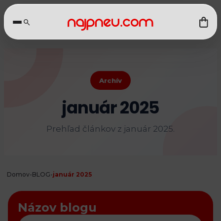
Archív
január 2025
Prehľad článkov z január 2025.
Domov
-
BLOG
-
január 2025
Názov blogu