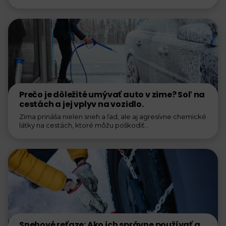
neuvedomuje, že nesprávne...
Prečo je dôležité umývať auto v zime? Soľ na
cestách a jej vplyv na vozidlo.
Zima prináša nielen sneh a ľad, ale aj agresívne chemické
látky na cestách, ktoré môžu poškodiť...
Snehové reťaze: Ako ich správne používať a