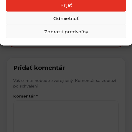
Prijať
← Predchádzajúci článok
Odmietnuť
Zobraziť predvoľby
Ďalší článok →
Pridať komentár
Váš e-mail nebude zverejnený. Komentár sa zobrazí
po schválení.
Komentár
*