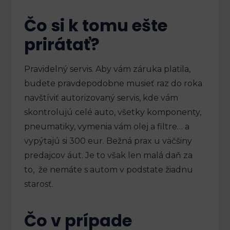
Čo si k tomu ešte
prirátať?
Pravidelný servis. Aby vám záruka platila,
budete pravdepodobne musieť raz do roka
navštíviť autorizovaný servis, kde vám
skontrolujú celé auto, všetky komponenty,
pneumatiky, vymenia vám olej a filtre… a
vypýtajú si 300 eur. Bežná prax u väčšiny
predajcov áut. Je to však len malá daň za
to, že nemáte s autom v podstate žiadnu
starosť.
Čo v prípade