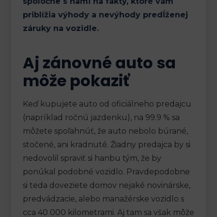
spoločne s nami na fakty, ktoré vám
priblížia výhody a nevýhody predĺženej
záruky na vozidle.
Aj zánovné auto sa
môže pokaziť
Keď kupujete auto od oficiálneho predajcu
(napríklad ročnú jazdenku), na 99.9 % sa
môžete spoľahnúť, že auto nebolo búrané,
stočené, ani kradnuté. Žiadny predajca by si
nedovolil spraviť si hanbu tým, že by
ponúkal podobné vozidlo. Pravdepodobne
si teda doveziete domov nejaké novinárske,
predvádzacie, alebo manažérske vozidlo s
cca 40 000 kilometrami. Aj tam sa však môže