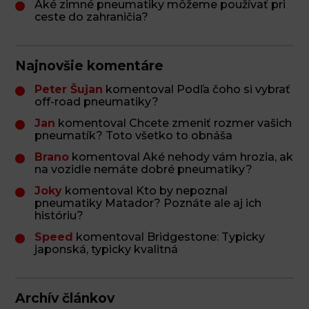
Aké zimné pneumatiky môžeme používať pri
ceste do zahraničia?
Najnovšie komentáre
Peter Šujan
komentoval Podľa čoho si vybrať
off-road pneumatiky?
Jan
komentoval Chcete zmeniť rozmer vašich
pneumatík? Toto všetko to obnáša
Brano
komentoval Aké nehody vám hrozia, ak
na vozidle nemáte dobré pneumatiky?
Joky
komentoval Kto by nepoznal
pneumatiky Matador? Poznáte ale aj ich
históriu?
Speed
komentoval Bridgestone: Typicky
japonská, typicky kvalitná
Archív článkov