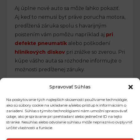
Aj úplne nové auto sa môže ľahko pokaziť.
Aj keď to nemusí byť práve porucha motora,
predĺžená záruka spolu s havarijným
poistením vám pomôžu napríklad aj
pri
defekte pneumatík
alebo poškodení
hliníkových diskov
pri zrážke so zverou. Pri
kúpe vášho auta sa rozhodne informujte o
možnosti predĺženej záruky.
Spravovať Súhlas
Na poskytovanie tých najlepších skúseností používame technológie,
ako sú súbory cookie na ukladanie a/alebo prístup k informáciám o
zariadení. Súhlas s týmito technológiami nám umožní spracovávať
údaje, ako je správanie pri prehliadaní alebo jedinečné ID na tejto
stránke. Nesúhlas alebo odvolanie súhlasu môže nepriaznivo ovplyvniť
Zdieľať:
určité vlastnosti a funkcie.