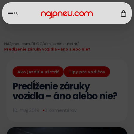
NAJpneu.com
-
BLOG
/
Ako jazdiť a ušetriť
/
Predĺženie záruky vozidla – áno alebo nie?
Ako jazdiť a ušetriť
Tipy pre vodičov
Predĺženie záruky
vozidla – áno alebo nie?
10. máj 2019
0 komentárov