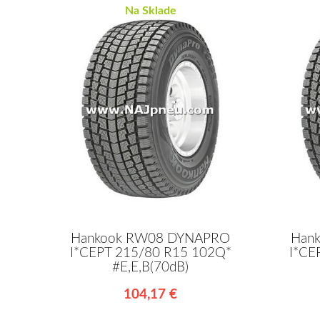
Na Sklade
Hankook RW08 DYNAPRO
Han
I*CEPT 215/80 R15 102Q*
I*CE
#E,E,B(70dB)
104,17 €