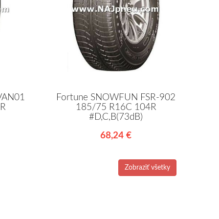
VAN01
Fortune SNOWFUN FSR-902
4R
185/75 R16C 104R
#D,C,B(73dB)
68,24 €
Zobraziť všetky