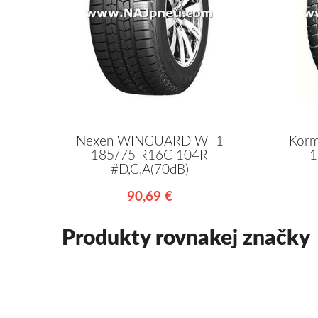
Nexen WINGUARD WT1
Korm
185/75 R16C 104R
1
#D,C,A(70dB)
90,69 €
Produkty rovnakej značky