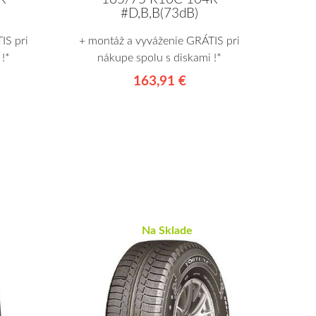
#D,B,B(73dB)
IS pri
+ montáž a vyváženie GRÁTIS pri
!*
nákupe spolu s diskami !*
163,91 €
Na Sklade