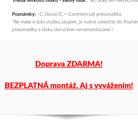
Trieda veľkosti hluku - valivý hluk:
B(73dB) (A=NAJtichšie
a
Poznámky:
C-čková (C = Commercial) pneumatika
k
*Ak máte o túto službu záujem, je nutné uviesť to do Poz
tomu
pneumatiky a disky doručené nenamontované !
vám
pneumatiky
obujeme
na
disky
Doprava ZDARMA!
podľa
vášho
výberu
BEZPLATNÁ montáž. Aj s vyvážením!
a
pošleme
zadarmo.