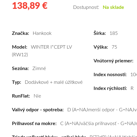
138,89 €
138.89
Kvalitné
Dostupnosť:
Na sklade
zimné
pneumatiky
pre
Značka:
Hankook
Šírka:
185
dodávku
Hankook
Model:
WINTER I*CEPT LV
Výška:
75
WINTER
(RW12)
I*CEPT
Vnútorný priemer:
LV
Sezóna:
Zimné
(RW12)
Index nosnosti:
10
Typ:
Dodávkové + malé úžitkové
185/75
Index rýchlosti:
R
R16C
RunFlat:
Nie
104R
#D,C,B(73dB)
Valivý odpor - spotreba:
D (A=NAJmenší odpor - G=NAJvä
kúpite
za
Priľnavosť na mokre:
C (A=NAJväčšia priľnavosť - G=NAJm
výhodnú
cenu