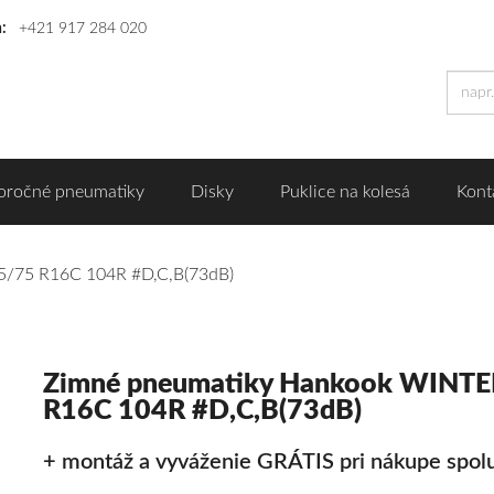
n:
+421 917 284 020
oročné pneumatiky
Disky
Puklice na kolesá
Kont
5/75 R16C 104R #D,C,B(73dB)
Zimné pneumatiky Hankook WINTE
R16C 104R #D,C,B(73dB)
+ montáž a vyváženie GRÁTIS pri nákupe spolu