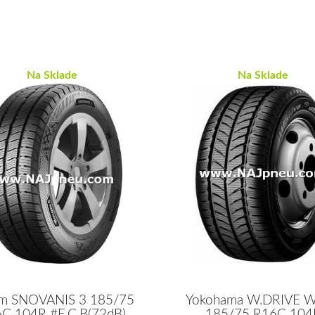
Na Sklade
Na Sklade
m SNOVANIS 3 185/75
Yokohama W.DRIVE 
C 104R #E,C,B(72dB)
185/75 R16C 104