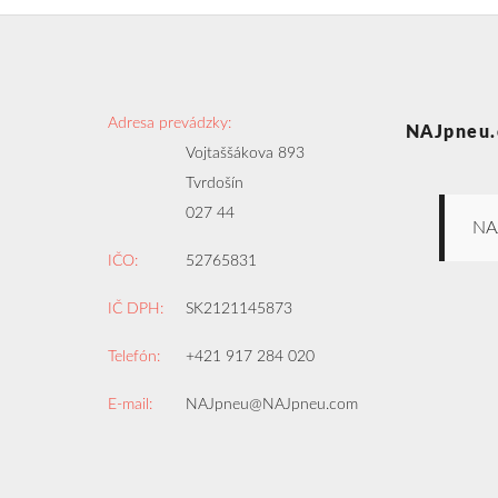
Adresa prevádzky:
NAJpneu.
Vojtaššákova 893
Tvrdošín
027 44
NA
IČO:
52765831
IČ DPH:
SK2121145873
Telefón:
+421 917 284 020
E-mail:
NAJpneu@NAJpneu.com