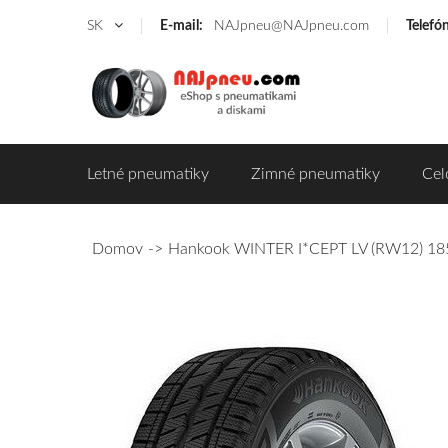
SK
E-mail:
NAJpneu@NAJpneu.com
Telefó
Letné pneumatiky
Zimné pneumatiky
Cel
Domov
Hankook WINTER I*CEPT LV (RW12) 18