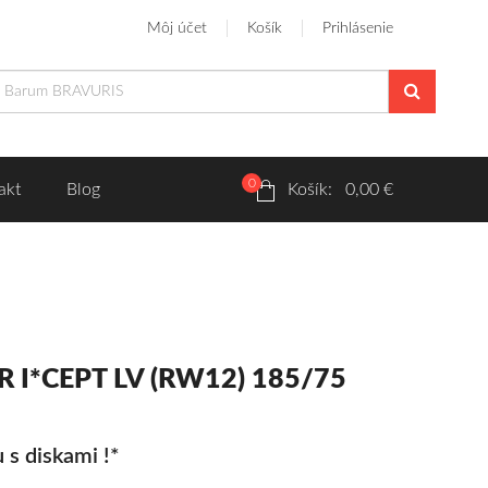
Môj účet
Košík
Prihlásenie
0
akt
Blog
Košík: 0,00 €
R I*CEPT LV (RW12) 185/75
 s diskami !*