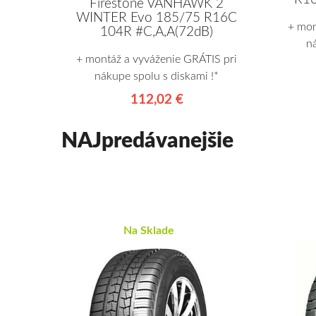
Firestone VANHAWK 2
WINTER Evo 185/75 R16C
+ mon
104R #C,A,A(72dB)
n
+ montáž a vyváženie GRÁTIS pri
nákupe spolu s diskami !*
112,02 €
NAJpredávanejšie
Na Sklade