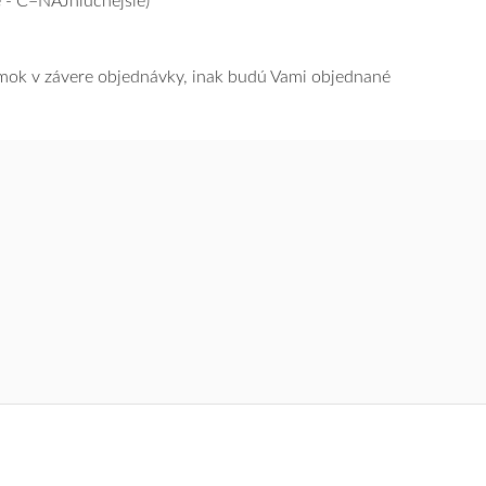
 - C=NAJhlučnejšie)
námok v závere objednávky, inak budú Vami objednané