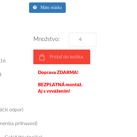
Mám otázku
Množstvo:
Pridať do košíka
16
Doprava ZDARMA!
4
BEZPLATNÁ montáž.
Aj s vyvážením!
čší odpor)
enšia priľnavosť)