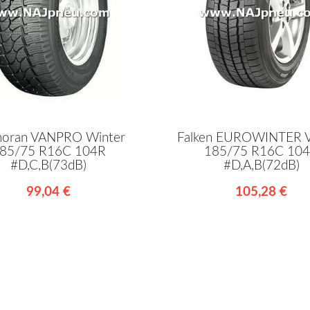
oran VANPRO Winter
Falken EUROWINTER 
85/75 R16C 104R
185/75 R16C 10
#D,C,B(73dB)
#D,A,B(72dB)
99,04 €
105,28 €