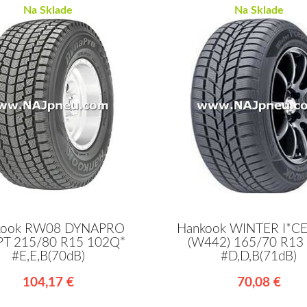
Na Sklade
Na Sklade
kook RW08 DYNAPRO
Hankook WINTER I*CE
PT 215/80 R15 102Q*
(W442) 165/70 R13
#E,E,B(70dB)
#D,D,B(71dB)
104,17 €
70,08 €