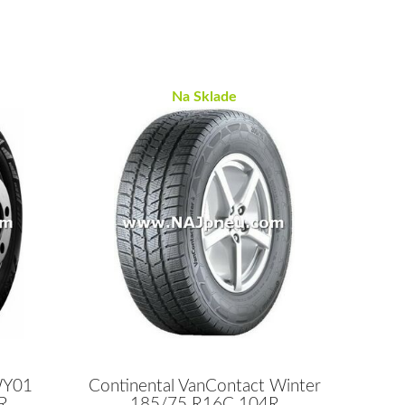
Na Sklade
WY01
Continental VanContact Winter
R
185/75 R16C 104R