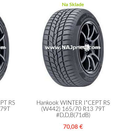
Na Sklade
PT RS
Hankook WINTER I*CEPT RS
 79T
(W442) 165/70 R13 79T
#D,D,B(71dB)
70,08 €