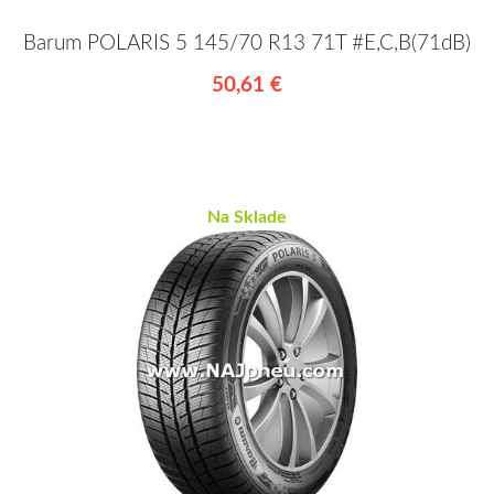
Barum POLARIS 5 145/70 R13 71T #E,C,B(71dB)
50,61 €
Na Sklade