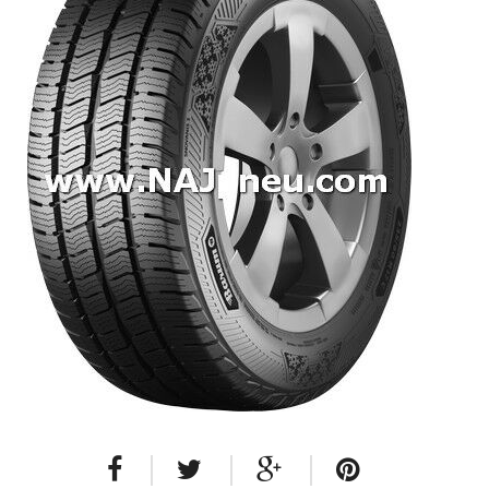
Dodávkové + malé úžitkové
Celoročné pneumatiky
Osobné/crossover + malé úžitkové
SUV/crossover + OFFRoad-ové
Dodávkové + malé úžitkové
Disky
Hliníkové / ALU disky / Elektróny
Plechové
Puklice na kolesá
Kontakt
Blog