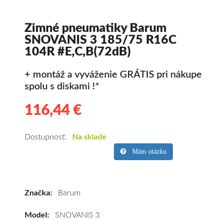
Zimné pneumatiky Barum
SNOVANIS 3 185/75 R16C
104R #E,C,B(72dB)
+ montáž a vyváženie GRÁTIS pri nákupe
spolu s diskami !*
116,44 €
116.44
Kvalitné
zimné
pneumatiky
Dostupnosť:
Na sklade
pre
Mám otázku
dodávku
Barum
SNOVANIS
Značka:
Barum
3
185/75
Model:
SNOVANIS 3