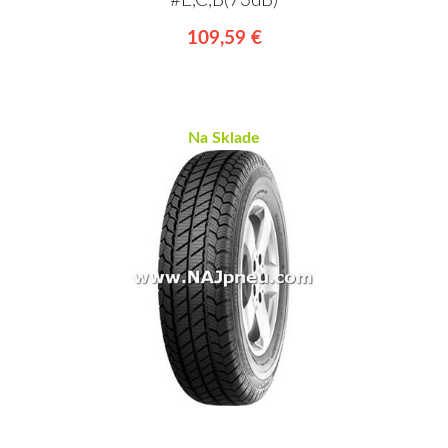
#E,C,B(73dB)
109,59 €
Na Sklade