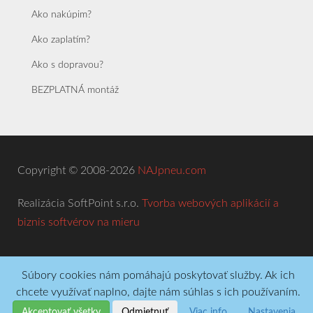
Ako nakúpim?
Ako zaplatím?
Ako s dopravou?
BEZPLATNÁ montáž
Copyright © 2008-2026
NAJpneu.com
Realizácia SoftPoint s.r.o.
Tvorba webových aplikácií a
biznis softvérov na mieru
Súbory cookies nám pomáhajú poskytovať služby. Ak ich
chcete využívať naplno, dajte nám súhlas s ich používaním.
Akceptovať všetky
Odmietnuť
Viac info
Nastavenia