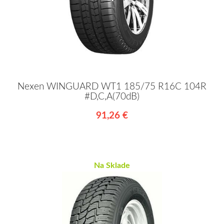
Nexen WINGUARD WT1 185/75 R16C 104R
#D,C,A(70dB)
91,26 €
Na Sklade