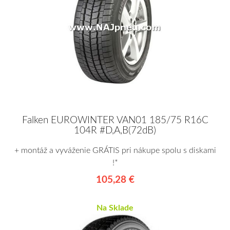
Falken EUROWINTER VAN01 185/75 R16C
104R #D,A,B(72dB)
+ montáž a vyváženie GRÁTIS pri nákupe spolu s diskami
!*
105,28 €
Na Sklade