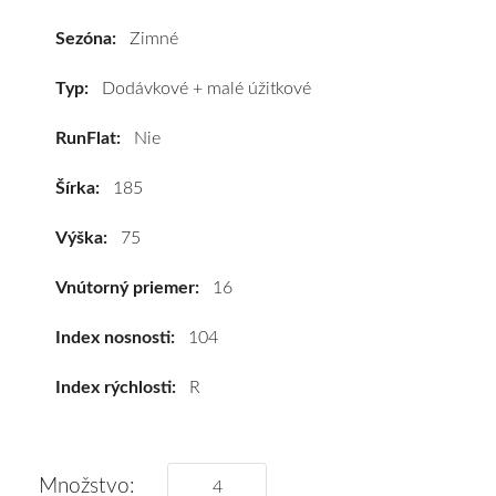
R16C
104R
Sezóna:
Zimné
#E,C,B(72dB)
kúpite
Typ:
Dodávkové + malé úžitkové
za
RunFlat:
Nie
výhodnú
cenu
Šírka:
185
a
k
Výška:
75
tomu
vám
Vnútorný priemer:
16
pneumatiky
obujeme
Index nosnosti:
104
na
Index rýchlosti:
R
disky
podľa
vášho
výberu
Množstvo: