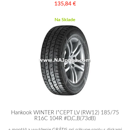
135,84 €
Na Sklade
Hankook WINTER I*CEPT LV (RW12) 185/75
R16C 104R #D,C,B(73dB)
+ montáž a vyváženie GRÁTIS pri nákupe spolu s diskami