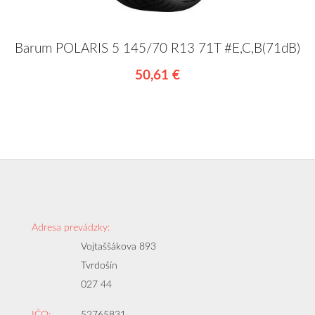
Barum POLARIS 5 145/70 R13 71T #E,C,B(71dB)
50,61 €
Adresa prevádzky:
Vojtaššákova 893
Tvrdošín
027 44
IČO:
52765831