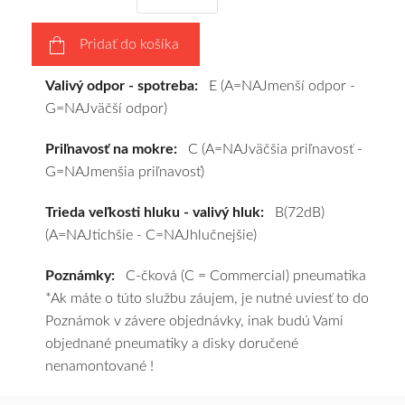
a
pošleme
Pridať do košíka
zadarmo.
Valivý odpor - spotreba:
E (A=NAJmenší odpor -
G=NAJväčší odpor)
Priľnavosť na mokre:
C (A=NAJväčšia priľnavosť -
G=NAJmenšia priľnavosť)
Trieda veľkosti hluku - valivý hluk:
B(72dB)
(A=NAJtichšie - C=NAJhlučnejšie)
Poznámky:
C-čková (C = Commercial) pneumatika
*Ak máte o túto službu záujem, je nutné uviesť to do
Poznámok v závere objednávky, inak budú Vami
objednané pneumatiky a disky doručené
nenamontované !