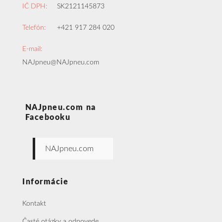
IČ DPH:
SK2121145873
Telefón:
+421 917 284 020
E-mail:
NAJpneu@NAJpneu.com
NAJpneu.com na
Facebooku
NAJpneu.com
Informácie
Kontakt
Časté otázky a odpovede