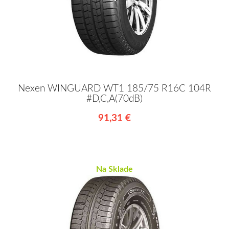
Nexen WINGUARD WT1 185/75 R16C 104R
#D,C,A(70dB)
91,31 €
Na Sklade