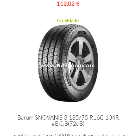
112,02 €
Na Sklade
Barum SNOVANIS 3 185/75 R16C 104R
#E,C,B(72dB)
+ montáž a vyváženie GRÁTIS pri nákupe spolu s diskami