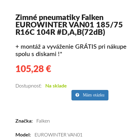
Zimné pneumatiky Falken
EUROWINTER VAN01 185/75
R16C 104R #D,A,B(72dB)
+ montáž a vyváženie GRÁTIS pri nákupe
spolu s diskami !*
105,28 €
105.28
Kvalitné
zimné
pneumatiky
Dostupnosť:
Na sklade
pre
Mám otázku
dodávku
Falken
EUROWINTER
Značka:
Falken
VAN01
185/75
Model:
EUROWINTER VAN01