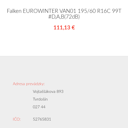
Falken EUROWINTER VAN01 195/60 R16C 99T
#D,A,B(72dB)
111,13 €
Adresa prevádzky:
Vojtaššákova 893
Tvrdošín
027 44
IČO:
52765831