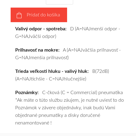
a
pošleme
Pridať do košíka
zadarmo.
Valivý odpor - spotreba:
D (A=NAJmenší odpor -
G=NAJväčší odpor)
Priľnavosť na mokre:
A (A=NAJväčšia priľnavosť -
G=NAJmenšia priľnavosť)
Trieda veľkosti hluku - valivý hluk:
B(72dB)
(A=NAJtichšie - C=NAJhlučnejšie)
Poznámky:
C-čková (C = Commercial) pneumatika
*Ak máte o túto službu záujem, je nutné uviesť to do
Poznámok v závere objednávky, inak budú Vami
objednané pneumatiky a disky doručené
nenamontované !