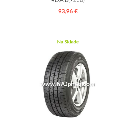
#D,A,B(72dB)
93,96 €
Na Sklade