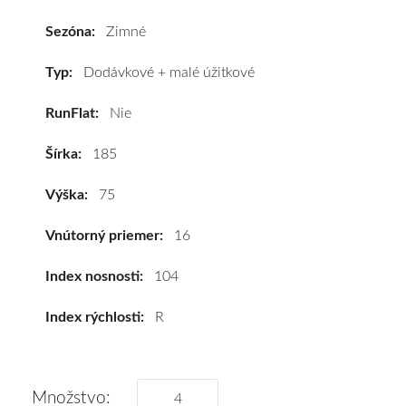
R16C
104R
Sezóna:
Zimné
#D,A,B(72dB)
kúpite
Typ:
Dodávkové + malé úžitkové
za
RunFlat:
Nie
výhodnú
cenu
Šírka:
185
a
k
Výška:
75
tomu
vám
Vnútorný priemer:
16
pneumatiky
obujeme
Index nosnosti:
104
na
Index rýchlosti:
R
disky
podľa
vášho
výberu
Množstvo: