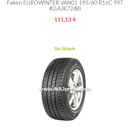
Falken EUROWINTER VAN01 195/60 R16C 99T
#D,A,B(72dB)
111,13 €
Na Sklade