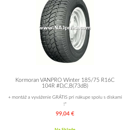
Kormoran VANPRO Winter 185/75 R16C
104R #D,C,B(73dB)
+ montáž a vyváženie GRÁTIS pri nákupe spolu s diskami
!*
99,04 €
Na Sklade