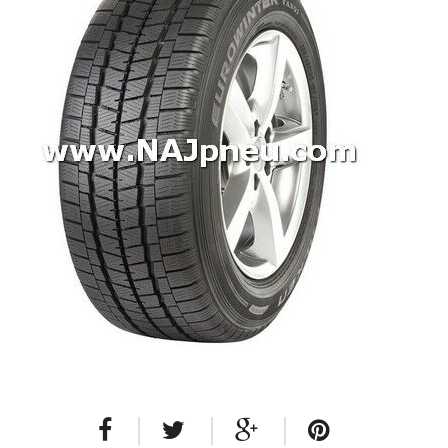
Dodávkové + malé úžitkové
Celoročné pneumatiky
Osobné/crossover + malé úžitkové
SUV/crossover + OFFRoad-ové
Dodávkové + malé úžitkové
Disky
Hliníkové / ALU disky / Elektróny
Plechové
Puklice na kolesá
Kontakt
Blog