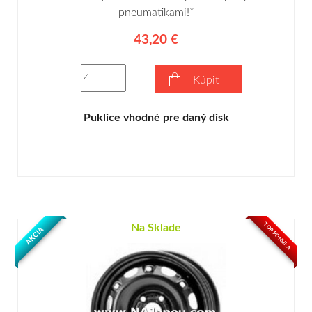
pneumatikami!*
43,20 €
Kúpiť
Puklice vhodné pre daný disk
TOP PONUKA
Na Sklade
AKCIA