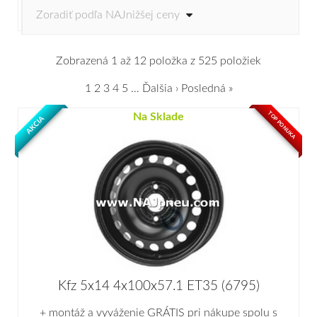
Zobrazená 1 až 12 položka z 525 položiek
1
2
3
4
5
…
Ďalšia ›
Posledná »
TOP PONUKA
Na Sklade
AKCIA
Kfz 5x14 4x100x57.1 ET35 (6795)
+ montáž a vyváženie GRÁTIS pri nákupe spolu s