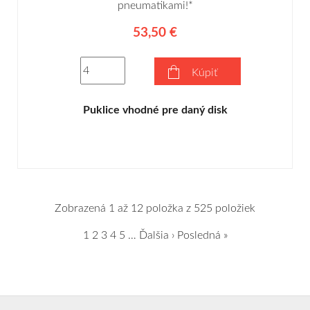
pneumatikami!*
53,50 €
Kúpiť
Puklice vhodné pre daný disk
Zobrazená 1 až 12 položka z 525 položiek
1
2
3
4
5
…
Ďalšia ›
Posledná »