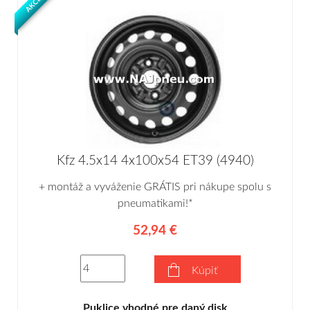
AKCIA
Kfz 4.5x14 4x100x54 ET39 (4940)
+ montáž a vyváženie GRÁTIS pri nákupe spolu s
pneumatikami!*
52,94 €
Kúpiť
Puklice vhodné pre daný disk