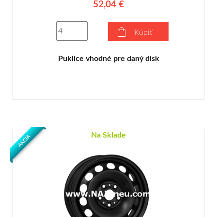
52,04 €
Kúpiť
Puklice vhodné pre daný disk
Na Sklade
AKCIA