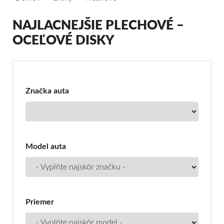
NAJLACNEJŠIE PLECHOVÉ –
OCEĽOVÉ DISKY
Filter
pre
NAJlacnejšie
Značka auta
plechové
–
oceľové
Model auta
disky
Priemer