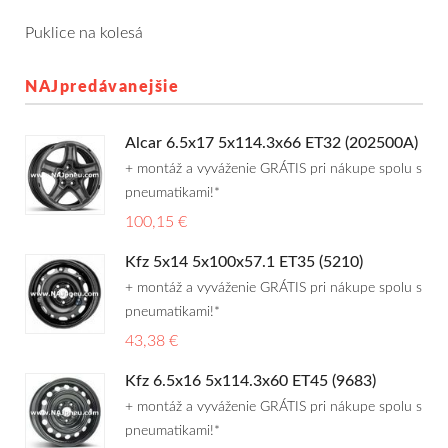
Dodávkové + malé úžitkové
Puklice na kolesá
Celoročné pneumatiky
NAJpredávanejšie
Osobné/crossover + malé úžitkové
Alcar 6.5x17 5x114.3x66 ET32 (202500A)
+ montáž a vyváženie GRÁTIS pri nákupe spolu s
SUV/crossover + OFFRoad-ové
pneumatikami!*
Dodávkové + malé úžitkové
100,15 €
Kfz 5x14 5x100x57.1 ET35 (5210)
Disky
+ montáž a vyváženie GRÁTIS pri nákupe spolu s
pneumatikami!*
Hliníkové / ALU disky / Elektróny
43,38 €
Plechové
Kfz 6.5x16 5x114.3x60 ET45 (9683)
+ montáž a vyváženie GRÁTIS pri nákupe spolu s
Puklice na kolesá
Kontakt
Blog
pneumatikami!*