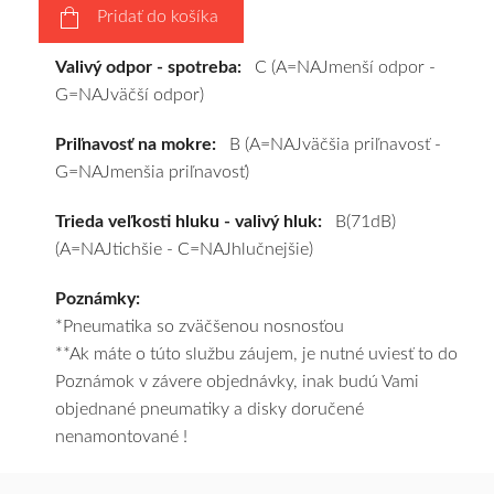
Pridať do košíka
a
pošleme
Valivý odpor - spotreba:
C (A=NAJmenší odpor -
zadarmo.
G=NAJväčší odpor)
Priľnavosť na mokre:
B (A=NAJväčšia priľnavosť -
G=NAJmenšia priľnavosť)
Trieda veľkosti hluku - valivý hluk:
B(71dB)
(A=NAJtichšie - C=NAJhlučnejšie)
Poznámky:
*Pneumatika so zväčšenou nosnosťou
**Ak máte o túto službu záujem, je nutné uviesť to do
Poznámok v závere objednávky, inak budú Vami
objednané pneumatiky a disky doručené
nenamontované !