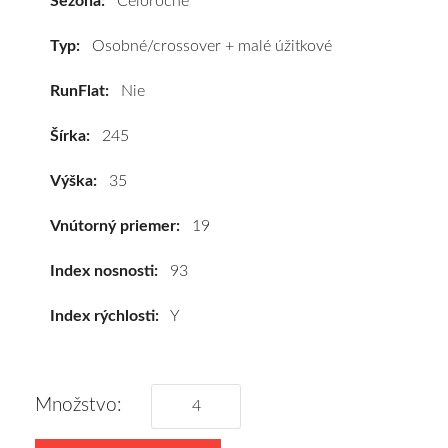
Sezóna:
Celoročné
93Y
(XL)*
Typ:
Osobné/crossover + malé úžitkové
#C,B,B(71dB)
RunFlat:
Nie
kúpite
za
Šírka:
245
výhodnú
cenu
Výška:
35
a
k
Vnútorný priemer:
19
tomu
vám
Index nosnosti:
93
pneumatiky
Index rýchlosti:
Y
obujeme
na
disky
podľa
Množstvo:
vášho
výberu