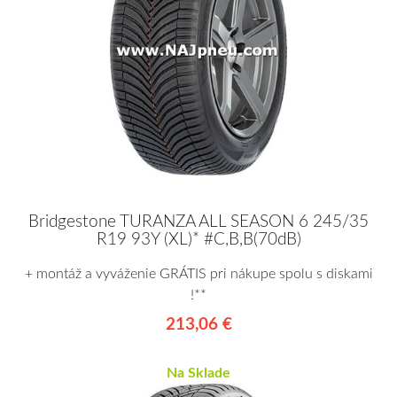
Bridgestone TURANZA ALL SEASON 6 245/35
R19 93Y (XL)* #C,B,B(70dB)
+ montáž a vyváženie GRÁTIS pri nákupe spolu s diskami
!**
213,06 €
Na Sklade