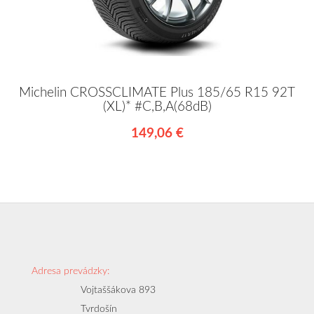
Michelin CROSSCLIMATE Plus 185/65 R15 92T
(XL)* #C,B,A(68dB)
149,06 €
Adresa prevádzky:
Vojtaššákova 893
Tvrdošín