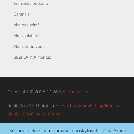
Technická podpora
Garancia
Ako nakúpim?
Ako zaplatím?
Ako s dopravou?
BEZPLATNÁ montáž
Copyright © 2008-2026
NAJpneu.com
Realizácia SoftPoint s.r.o.
Tvorba webových aplikácií a
biznis softvérov na mieru
Súbory cookies nám pomáhajú poskytovať služby. Ak ich