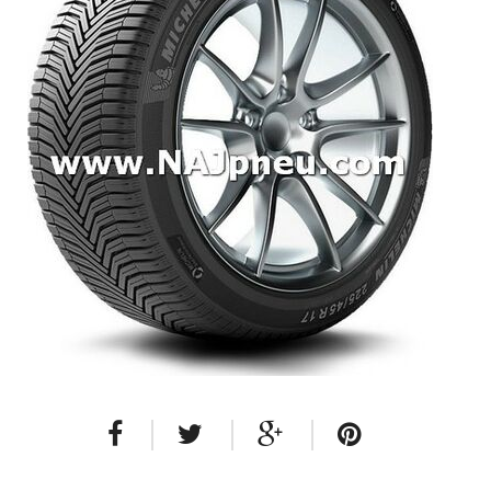
Dodávkové + malé úžitkové
Celoročné pneumatiky
Osobné/crossover + malé úžitkové
SUV/crossover + OFFRoad-ové
Dodávkové + malé úžitkové
Disky
Hliníkové / ALU disky / Elektróny
Plechové
Puklice na kolesá
Kontakt
Blog