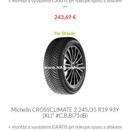
+ montáž a vyváženie GRÁTIS pri nákupe spolu s diskami
!**
243,69 €
Na Sklade
Michelin CROSSCLIMATE 2 245/35 R19 93Y
(XL)* #C,B,B(71dB)
+ montáž a vyváženie GRÁTIS pri nákupe spolu s diskami