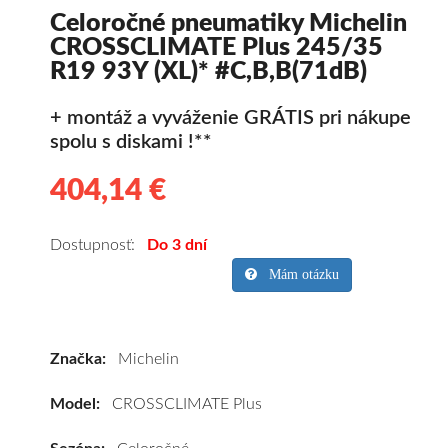
Celoročné pneumatiky Michelin
CROSSCLIMATE Plus 245/35
R19 93Y (XL)* #C,B,B(71dB)
+ montáž a vyváženie GRÁTIS pri nákupe
spolu s diskami !**
404,14 €
404.14
Kvalitné
celoročné
pneumatiky
Dostupnosť:
Do 3 dní
pre
Mám otázku
osobné
vozidlo
Michelin
Značka:
Michelin
CROSSCLIMATE
Plus
Model:
CROSSCLIMATE Plus
245/35
R19