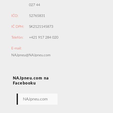
027 44
IČO:
52765831
IČ DPH:
SK2121145873
Telefón:
+421 917 284 020
E-mail:
NAJpneu@NAJpneu.com
NAJpneu.com na
Facebooku
NAJpneu.com