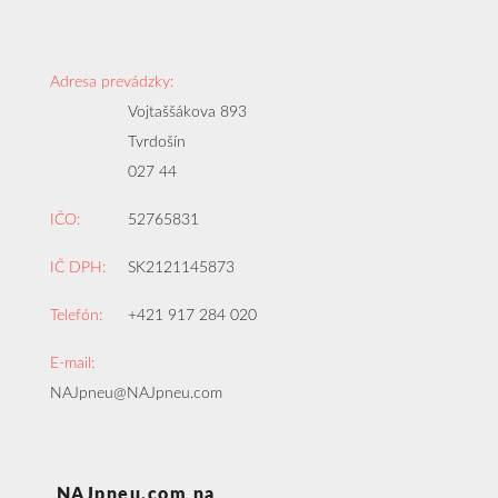
Adresa prevádzky:
Vojtaššákova 893
Tvrdošín
027 44
IČO:
52765831
IČ DPH:
SK2121145873
Telefón:
+421 917 284 020
E-mail:
NAJpneu@NAJpneu.com
NAJpneu.com na