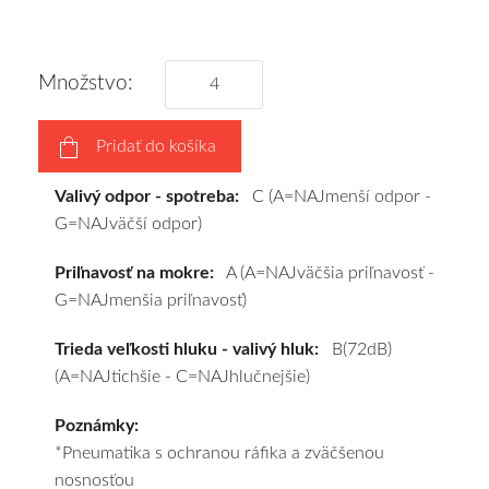
obujeme
na
disky
Množstvo:
podľa
vášho
Pridať do košíka
výberu
a
Valivý odpor - spotreba:
C (A=NAJmenší odpor -
pošleme
G=NAJväčší odpor)
zadarmo.
Priľnavosť na mokre:
A (A=NAJväčšia priľnavosť -
G=NAJmenšia priľnavosť)
Trieda veľkosti hluku - valivý hluk:
B(72dB)
(A=NAJtichšie - C=NAJhlučnejšie)
Poznámky:
*Pneumatika s ochranou ráfika a zväčšenou
nosnosťou