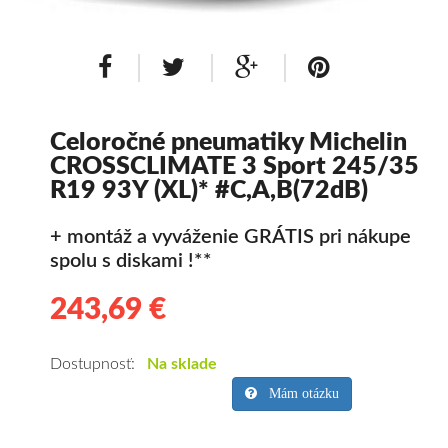
Celoročné pneumatiky Michelin
CROSSCLIMATE 3 Sport 245/35
R19 93Y (XL)* #C,A,B(72dB)
+ montáž a vyváženie GRÁTIS pri nákupe
spolu s diskami !**
243,69 €
243.69
Kvalitné
celoročné
pneumatiky
Dostupnosť:
Na sklade
pre
Mám otázku
osobné
vozidlo