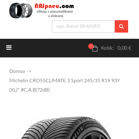
0
Letné pneumatiky
Košík: 0,00 €
Osobné/crossover + malé úžitkové
Domov
SUV/crossover + OFFRoad-ové
Michelin CROSSCLIMATE 3 Sport 245/35 R19 93Y
Dodávkové + malé úžitkové
(XL)* #C,A,B(72dB)
Zimné pneumatiky
Osobné/crossover + malé úžitkové
SUV/crossover + OFFRoad-ové