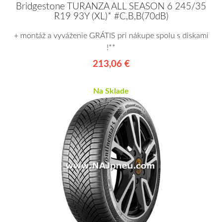
Bridgestone TURANZA ALL SEASON 6 245/35
R19 93Y (XL)* #C,B,B(70dB)
+ montáž a vyváženie GRÁTIS pri nákupe spolu s diskami
!**
213,06 €
Na Sklade