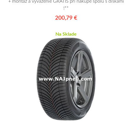
+ montáž a vyváženie GRÁTIS pri nákupe spolu s diskami
!**
200,79 €
Na Sklade