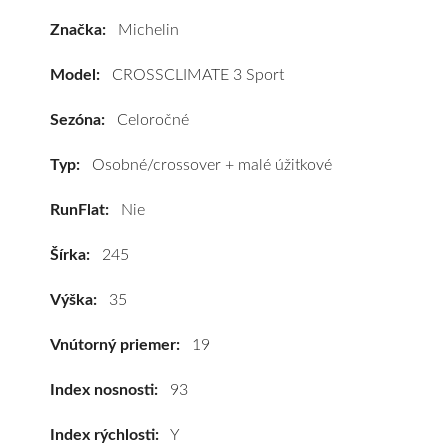
Michelin
Značka:
Michelin
CROSSCLIMATE
3
Model:
CROSSCLIMATE 3 Sport
Sport
245/35
Sezóna:
Celoročné
R19
93Y
Typ:
Osobné/crossover + malé úžitkové
(XL)*
RunFlat:
Nie
#C,A,B(72dB)
kúpite
Šírka:
245
za
výhodnú
Výška:
35
cenu
a
Vnútorný priemer:
19
k
tomu
Index nosnosti:
93
vám
Index rýchlosti:
Y
pneumatiky