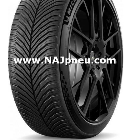
Dodávkové + malé úžitkové
Celoročné pneumatiky
Osobné/crossover + malé úžitkové
SUV/crossover + OFFRoad-ové
Dodávkové + malé úžitkové
Disky
Hliníkové / ALU disky / Elektróny
Plechové
Puklice na kolesá
Kontakt
Blog