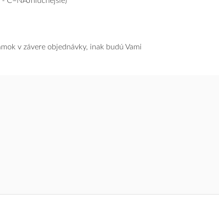
 - C=NAJhlučnejšie)
námok v závere objednávky, inak budú Vami