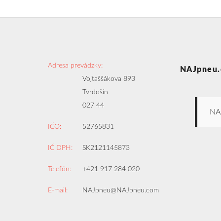
Adresa prevádzky:
NAJpneu.
Vojtaššákova 893
Tvrdošín
027 44
NA
IČO:
52765831
IČ DPH:
SK2121145873
Telefón:
+421 917 284 020
E-mail:
NAJpneu@NAJpneu.com