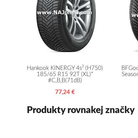
Hankook KINERGY 4s² (H750)
BFGoo
185/65 R15 92T (XL)*
Seaso
#C,B,B(71dB)
77,24 €
Produkty rovnakej značky