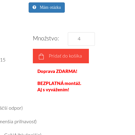
Mám otázku
Množstvo:
Pridať do košíka
15
Doprava ZDARMA!
BEZPLATNÁ montáž.
Aj s vyvážením!
čší odpor)
enšia priľnavosť)