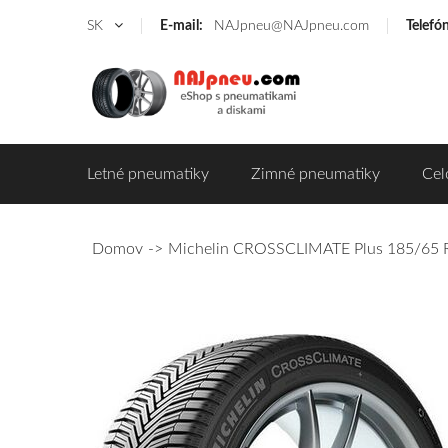
SK
E-mail:
NAJpneu@NAJpneu.com
Telefó
Letné pneumatiky
Zimné pneumatiky
Cel
Domov
Michelin CROSSCLIMATE Plus 185/65 R