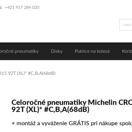
n:
+421 917 284 020
oročné pneumatiky
Disky
Puklice na kolesá
Kont
15 92T (XL)* #C,B,A(68dB)
Celoročné pneumatiky Michelin C
92T (XL)* #C,B,A(68dB)
+ montáž a vyváženie GRÁTIS pri nákupe spolu