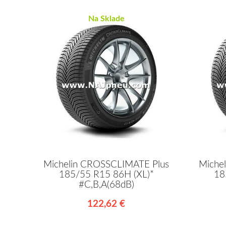
Na Sklade
Michelin CROSSCLIMATE Plus
Miche
185/55 R15 86H (XL)*
18
#C,B,A(68dB)
122,62 €