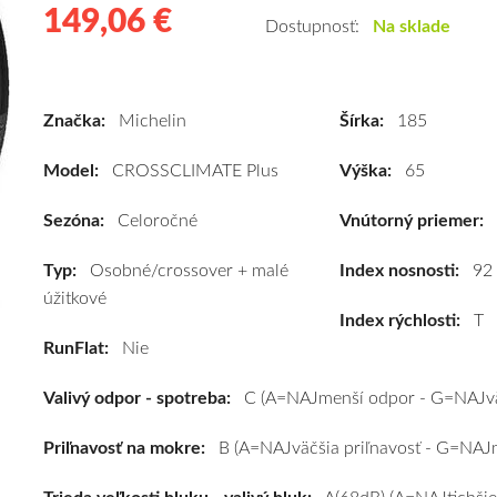
149,06 €
149.06
Kvalitné
Dostupnosť:
Na sklade
celoročné
pneumatiky
pre
Značka:
Michelin
Šírka:
185
osobné
vozidlo
Model:
CROSSCLIMATE Plus
Výška:
65
Michelin
CROSSCLIMATE
Sezóna:
Celoročné
Vnútorný priemer:
Plus
Typ:
Osobné/crossover + malé
185/65
Index nosnosti:
92
úžitkové
R15
Index rýchlosti:
T
92T
RunFlat:
Nie
(XL)*
#C,B,A(68dB)
Valivý odpor - spotreba:
C (A=NAJmenší odpor - G=NAJvä
kúpite
za
Priľnavosť na mokre:
B (A=NAJväčšia priľnavosť - G=NAJm
výhodnú
cenu