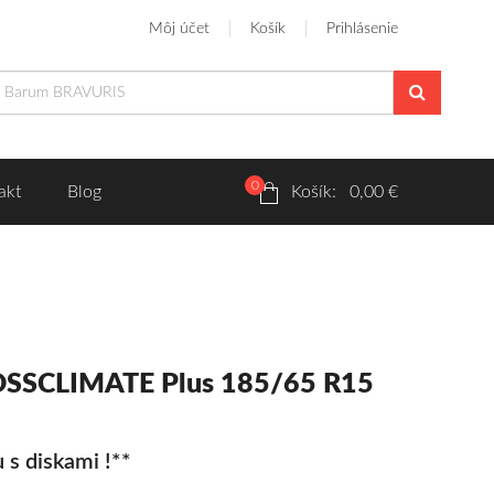
Môj účet
Košík
Prihlásenie
0
akt
Blog
Košík: 0,00 €
ROSSCLIMATE Plus 185/65 R15
 s diskami !**