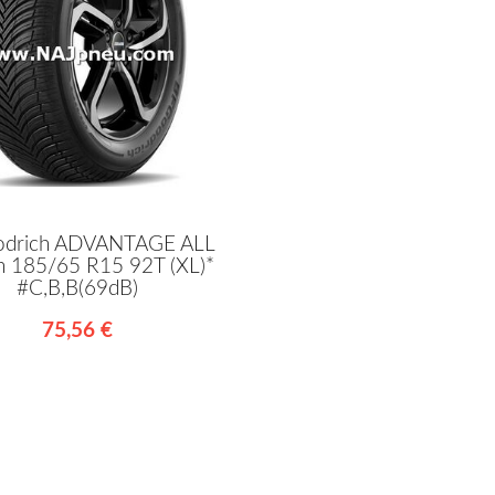
drich ADVANTAGE ALL
n 185/65 R15 92T (XL)*
#C,B,B(69dB)
75,56 €