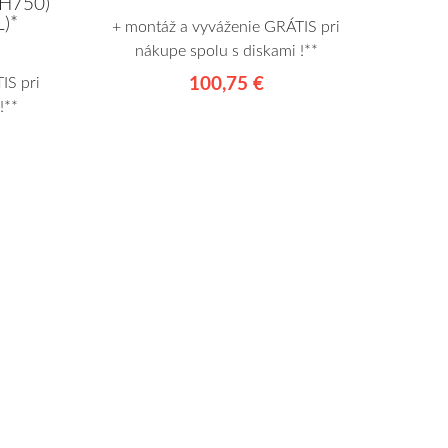
(H750)
)*
+ montáž a vyváženie GRÁTIS pri
nákupe spolu s diskami !**
IS pri
100,75 €
!**