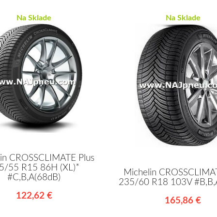
Na Sklade
Na Sklade
lin CROSSCLIMATE Plus
5/55 R15 86H (XL)*
Michelin CROSSCLIMA
#C,B,A(68dB)
235/60 R18 103V #B,B,
122,62 €
165,86 €