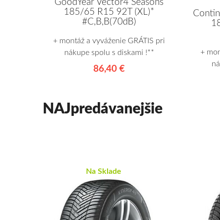
GoodYear Vector4 Seasons
185/65 R15 92T (XL)*
Contin
#C,B,B(70dB)
1
+ montáž a vyváženie GRÁTIS pri
+ mon
nákupe spolu s diskami !**
ná
86,40 €
NAJpredávanejšie
Na Sklade