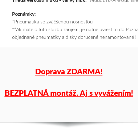
Trieda veľkosti hluku - valivý hluk:
A(68dB) (A=NAJtichšie
a
Poznámky:
k
*Pneumatika so zväčšenou nosnosťou
tomu
**Ak máte o túto službu záujem, je nutné uviesť to do Poz
vám
objednané pneumatiky a disky doručené nenamontované !
pneumatiky
obujeme
na
disky
podľa
Doprava ZDARMA!
vášho
výberu
a
BEZPLATNÁ montáž. Aj s vyvážením!
pošleme
zadarmo.