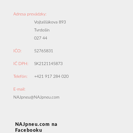
Adresa prevádzky:
Vojtaššákova 893
Tvrdošín
027 44
IČO:
52765831
IČ DPH:
SK2121145873
Telefón:
+421 917 284 020
E-mail:
NAJpneu@NAJpneu.com
NAJpneu.com na
Facebooku