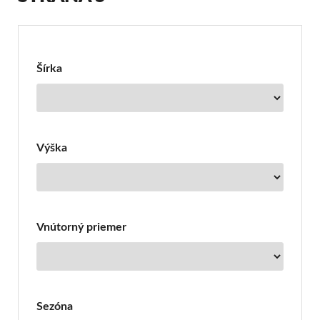
Filter
pre
Pneumatiky
Šírka
Tristar
Výška
Vnútorný priemer
Sezóna