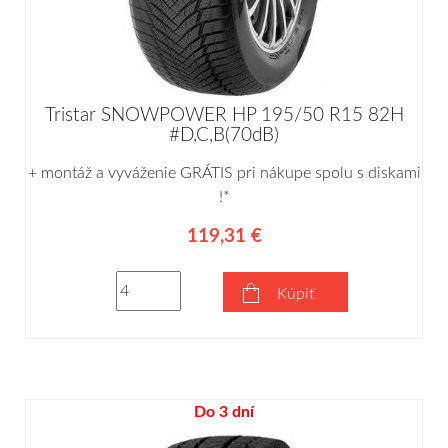
Tristar SNOWPOWER HP 195/50 R15 82H
#D,C,B(70dB)
+ montáž a vyváženie GRÁTIS pri nákupe spolu s diskami
!*
119,31 €
Kúpiť
Do 3 dní