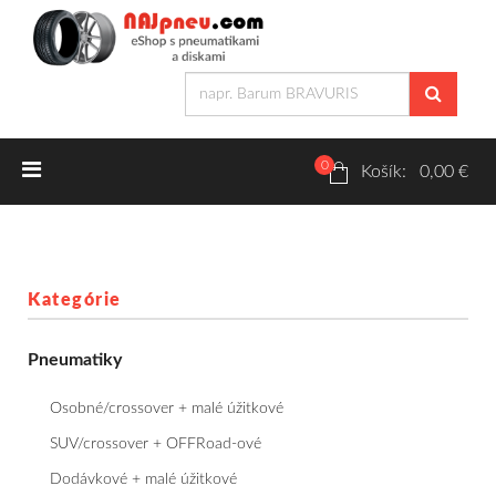
0
Letné pneumatiky
Košík: 0,00 €
Osobné/crossover + malé úžitkové
SUV/crossover + OFFRoad-ové
Kategórie
Dodávkové + malé úžitkové
Pneumatiky
Zimné pneumatiky
Osobné/crossover + malé úžitkové
Osobné/crossover + malé úžitkové
SUV/crossover + OFFRoad-ové
Dodávkové + malé úžitkové
SUV/crossover + OFFRoad-ové