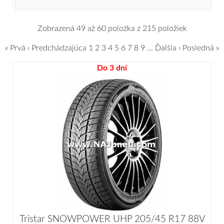
Zobrazená 49 až 60 položka z 215 položiek
« Prvá
‹ Predchádzajúca
1
2
3
4
5
6
7
8
9
…
Ďalšia ›
Posledná »
Do 3 dní
Tristar SNOWPOWER UHP 205/45 R17 88V