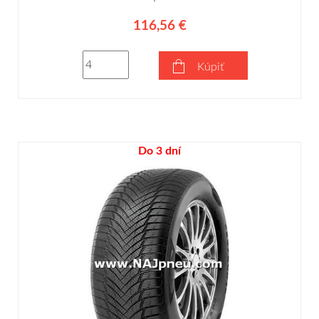
116,56 €
Kúpiť
Do 3 dní