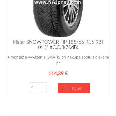
Tristar SNOWPOWER HP 185/65 R15 92T
(XL)* #C,C,B(70dB)
+ montáž a vyváženie GRÁTIS pri nákupe spolu s diskami
!**
114,39 €
Kúpiť