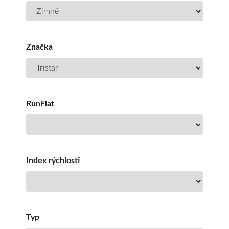
Značka
RunFlat
Index rýchlosti
Typ