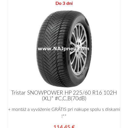
Do 3 dní
Tristar SNOWPOWER HP 225/60 R16 102H
(XL)* #C,C,B(70dB)
+ montáž a vyváženie GRÁTIS pri nákupe spolu s diskami
!**
114,45 €