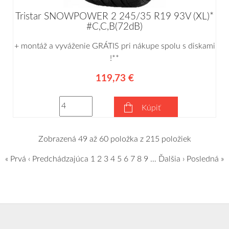
Tristar SNOWPOWER 2 245/35 R19 93V (XL)*
#C,C,B(72dB)
+ montáž a vyváženie GRÁTIS pri nákupe spolu s diskami
!**
119,73 €
Kúpiť
Zobrazená 49 až 60 položka z 215 položiek
« Prvá
‹ Predchádzajúca
1
2
3
4
5
6
7
8
9
…
Ďalšia ›
Posledná »