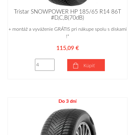
Tristar SNOWPOWER HP 185/65 R14 86T
#D,C,B(70dB)
+ montáž a vyváženie GRÁTIS pri nákupe spolu s diskami
!*
115,09 €
Kúpiť
Do 3 dní