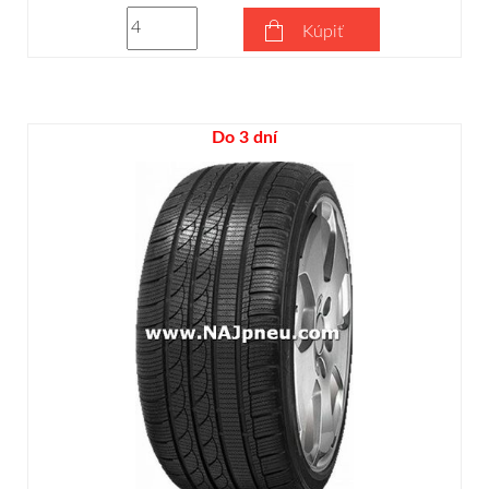
Kúpiť
Do 3 dní