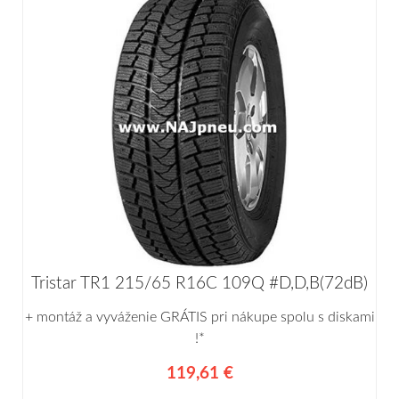
Tristar TR1 215/65 R16C 109Q #D,D,B(72dB)
+ montáž a vyváženie GRÁTIS pri nákupe spolu s diskami
!*
119,61 €