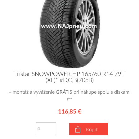
Tristar SNOWPOWER HP 165/60 R14 79T
(XL)* #D,C,B(70dB)
+ montáž a vyváženie GRÁTIS pri nákupe spolu s diskami
!**
116,85 €
Kúpiť