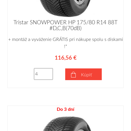
Tristar SNOWPOWER HP 175/80 R14 88T
#D,C,B(70dB)
+ montáž a vyváženie GRÁTIS pri nákupe spolu s diskami
!*
116,56 €
Kúpiť
Do 3 dní