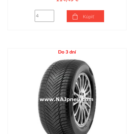
Kúpiť
Do 3 dní