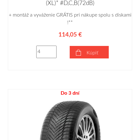
(XL)* #D,C,B(72dB)
+ montáž a vyváženie GRÁTIS pri nákupe spolu s diskami
!**
114,05 €
Kúpiť
Do 3 dní