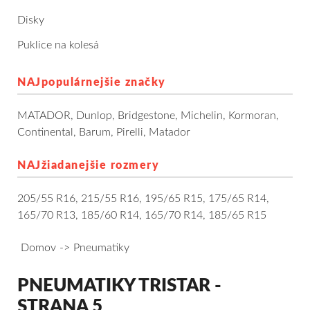
Dodávkové + malé úžitkové
Disky
Puklice na kolesá
Celoročné pneumatiky
NAJpopulárnejšie značky
Osobné/crossover + malé úžitkové
MATADOR
,
Dunlop
,
Bridgestone
,
Michelin
,
Kormoran
,
SUV/crossover + OFFRoad-ové
Continental
,
Barum
,
Pirelli
,
Matador
Dodávkové + malé úžitkové
NAJžiadanejšie rozmery
Disky
205/55 R16
,
215/55 R16
,
195/65 R15
,
175/65 R14
,
165/70 R13
,
185/60 R14
,
165/70 R14
,
185/65 R15
Hliníkové / ALU disky / Elektróny
Domov
Pneumatiky
Plechové
PNEUMATIKY TRISTAR -
Puklice na kolesá
Kontakt
Blog
STRANA 5