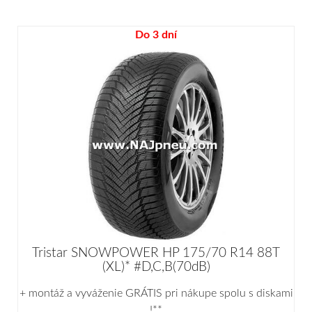
Do 3 dní
Tristar SNOWPOWER HP 175/70 R14 88T
(XL)* #D,C,B(70dB)
+ montáž a vyváženie GRÁTIS pri nákupe spolu s diskami
!**