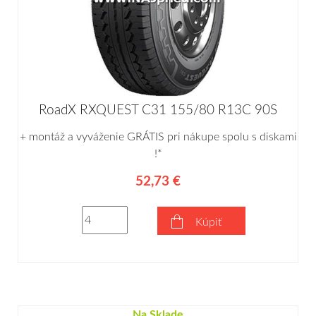
RoadX RXQUEST C31 155/80 R13C 90S
+ montáž a vyváženie GRÁTIS pri nákupe spolu s diskami
!*
52,73 €
Kúpiť
Na Sklade