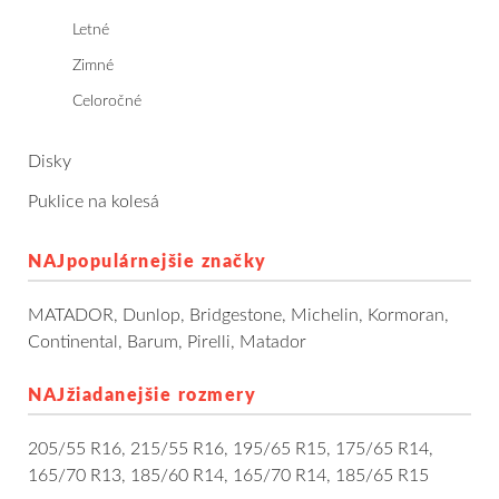
Dodávkové + malé úžitkové
Letné
Zimné
Celoročné pneumatiky
Celoročné
Osobné/crossover + malé úžitkové
Disky
SUV/crossover + OFFRoad-ové
Puklice na kolesá
Dodávkové + malé úžitkové
NAJpopulárnejšie značky
Disky
MATADOR
,
Dunlop
,
Bridgestone
,
Michelin
,
Kormoran
,
Continental
,
Barum
,
Pirelli
,
Matador
Hliníkové / ALU disky / Elektróny
NAJžiadanejšie rozmery
Plechové
205/55 R16
,
215/55 R16
,
195/65 R15
,
175/65 R14
,
Puklice na kolesá
Kontakt
Blog
165/70 R13
,
185/60 R14
,
165/70 R14
,
185/65 R15