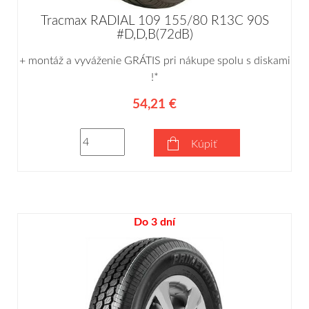
Tracmax RADIAL 109 155/80 R13C 90S
#D,D,B(72dB)
+ montáž a vyváženie GRÁTIS pri nákupe spolu s diskami
!*
54,21 €
Kúpiť
Do 3 dní