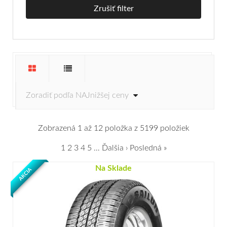
Zrušiť filter
Zobrazená 1 až 12 položka z 5199 položiek
1
2
3
4
5
…
Ďalšia ›
Posledná »
Na Sklade
AKCIA