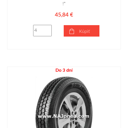
!*
45,84 €
Kúpiť
Do 3 dní