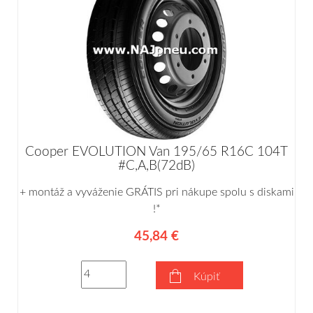
Cooper EVOLUTION Van 195/65 R16C 104T
#C,A,B(72dB)
+ montáž a vyváženie GRÁTIS pri nákupe spolu s diskami
!*
45,84 €
Kúpiť