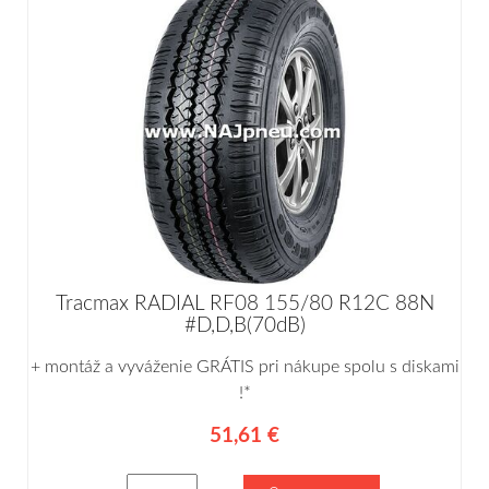
Tracmax RADIAL RF08 155/80 R12C 88N
#D,D,B(70dB)
+ montáž a vyváženie GRÁTIS pri nákupe spolu s diskami
!*
51,61 €