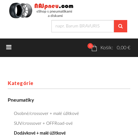
0
Letné pneumatiky
Košík: 0,00 €
Osobné/crossover + malé úžitkové
SUV/crossover + OFFRoad-ové
Kategórie
Dodávkové + malé úžitkové
Pneumatiky
Zimné pneumatiky
Osobné/crossover + malé úžitkové
Osobné/crossover + malé úžitkové
SUV/crossover + OFFRoad-ové
Dodávkové + malé úžitkové
SUV/crossover + OFFRoad-ové