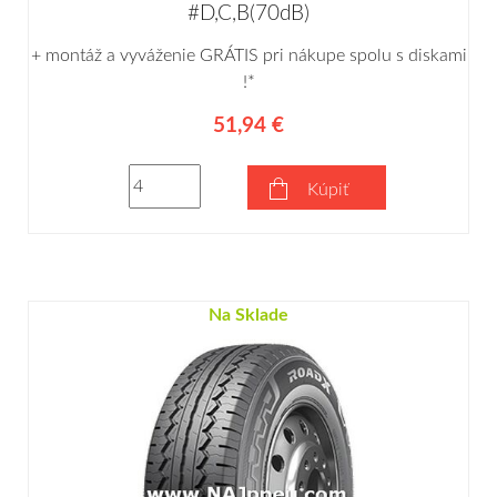
#D,C,B(70dB)
+ montáž a vyváženie GRÁTIS pri nákupe spolu s diskami
!*
51,94 €
Kúpiť
Na Sklade