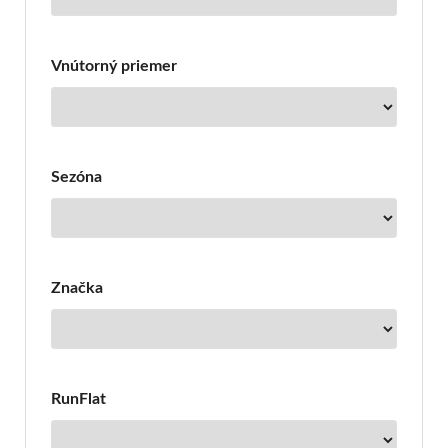
Vnútorný priemer
Sezóna
Značka
RunFlat