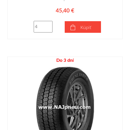
45,40 €
Kúpiť
Do 3 dní