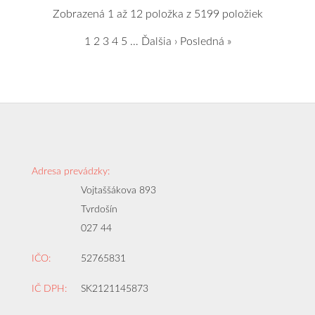
Zobrazená 1 až 12 položka z 5199 položiek
1
2
3
4
5
…
Ďalšia ›
Posledná »
Adresa prevádzky:
Vojtaššákova 893
Tvrdošín
027 44
IČO:
52765831
IČ DPH:
SK2121145873