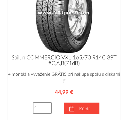
Sailun COMMERCIO VX1 165/70 R14C 89T
#C,A,B(71dB)
+ montáž a vyváženie GRÁTIS pri nákupe spolu s diskami
!*
44,99 €
Kúpiť