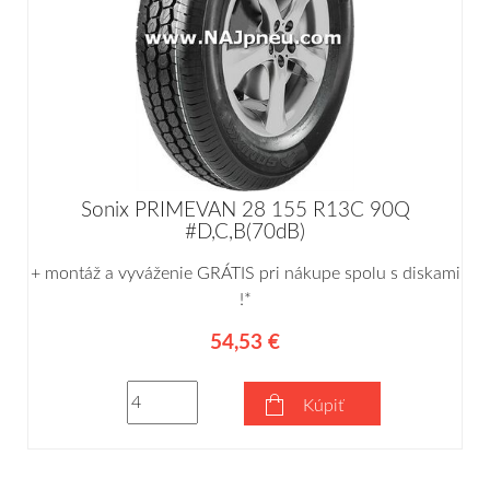
Sonix PRIMEVAN 28 155 R13C 90Q
#D,C,B(70dB)
+ montáž a vyváženie GRÁTIS pri nákupe spolu s diskami
!*
54,53 €
Kúpiť