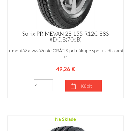
Sonix PRIMEVAN 28 155 R12C 88S
#D,C,B(70dB)
+ montáž a vyváženie GRÁTIS pri nákupe spolu s diskami
!*
49,26 €
Kúpiť
Na Sklade