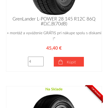
GrenLander L-POWER 28 145 R12C 86Q
#D,C,B(70dB)
+ montáž a vyváženie GRÁTIS pri nákupe spolu s diskami
!*
45,40 €
Kúpiť
TOP PONUKA
Na Sklade