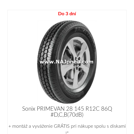
Do 3 dní
Sonix PRIMEVAN 28 145 R12C 86Q
#D,C,B(70dB)
+ montáž a vyváženie GRÁTIS pri nákupe spolu s diskami
!*