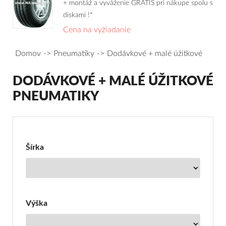
+ montáž a vyváženie GRÁTIS pri nákupe spolu s
diskami !*
Cena na vyžiadanie
Domov
Pneumatiky
Dodávkové + malé úžitkové
DODÁVKOVÉ + MALÉ ÚŽITKOVÉ
PNEUMATIKY
Filter
pre
Dodávkové
Šírka
+
malé
úžitkové
Výška
pneumatiky