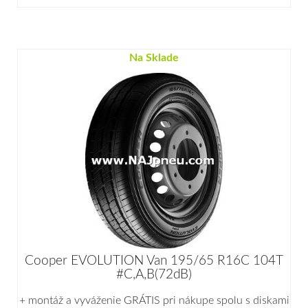
Na Sklade
Cooper EVOLUTION Van 195/65 R16C 104T
#C,A,B(72dB)
+ montáž a vyváženie GRÁTIS pri nákupe spolu s diskami