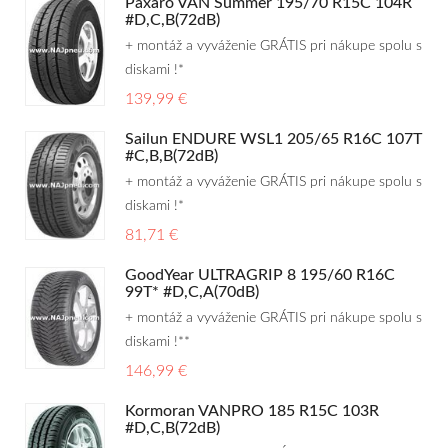
Paxaro VAN Summer 195/70 R15C 104R
#D,C,B(72dB)
+ montáž a vyváženie GRÁTIS pri nákupe spolu s
diskami !*
139,99 €
Sailun ENDURE WSL1 205/65 R16C 107T
#C,B,B(72dB)
+ montáž a vyváženie GRÁTIS pri nákupe spolu s
diskami !*
81,71 €
GoodYear ULTRAGRIP 8 195/60 R16C
99T* #D,C,A(70dB)
+ montáž a vyváženie GRÁTIS pri nákupe spolu s
diskami !**
146,99 €
Kormoran VANPRO 185 R15C 103R
#D,C,B(72dB)