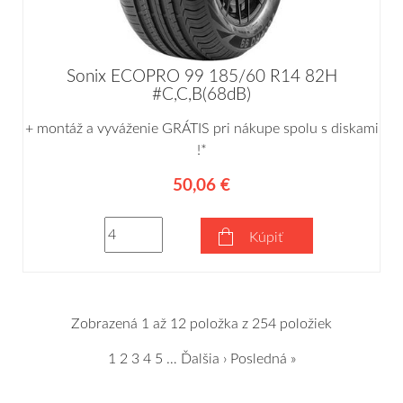
Sonix ECOPRO 99 185/60 R14 82H
#C,C,B(68dB)
+ montáž a vyváženie GRÁTIS pri nákupe spolu s diskami
!*
50,06 €
Kúpiť
Zobrazená 1 až 12 položka z 254 položiek
1
2
3
4
5
…
Ďalšia ›
Posledná »