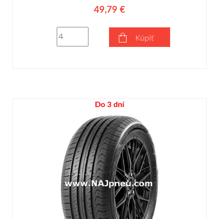
49,79 €
Kúpiť
Do 3 dní