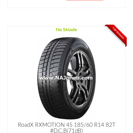
TOP PONUKA
Na Sklade
RoadX RXMOTION 4S 185/60 R14 82T
#D,C,B(71dB)