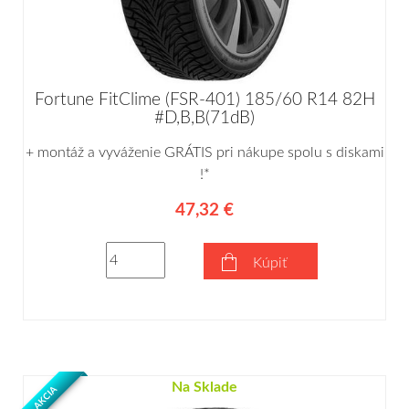
Fortune FitClime (FSR-401) 185/60 R14 82H
#D,B,B(71dB)
+ montáž a vyváženie GRÁTIS pri nákupe spolu s diskami
!*
47,32 €
Kúpiť
Na Sklade
AKCIA