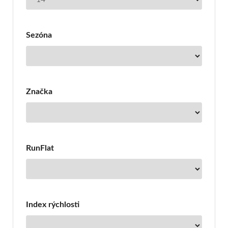
Sezóna
Značka
RunFlat
Index rýchlosti