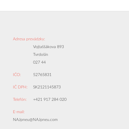
Adresa prevádzky:
Vojtaššákova 893
Tvrdošín
027 44
IČO:
52765831
IČ DPH:
SK2121145873
Telefón:
+421 917 284 020
E-mail:
NAJpneu@NAJpneu.com