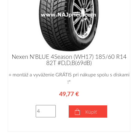
Nexen N'BLUE 4Season (WH17) 185/60 R14
82T #D,D,B(69dB)
+ montáž a vyváženie GRÁTIS pri nákupe spolu s diskami
!*
49,77 €
Kúpiť