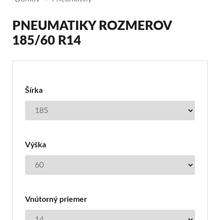
PNEUMATIKY ROZMEROV
185/60 R14
Filter
pre
Pneumatiky
Šírka
rozmerov
185/60
R14
Výška
Vnútorný priemer