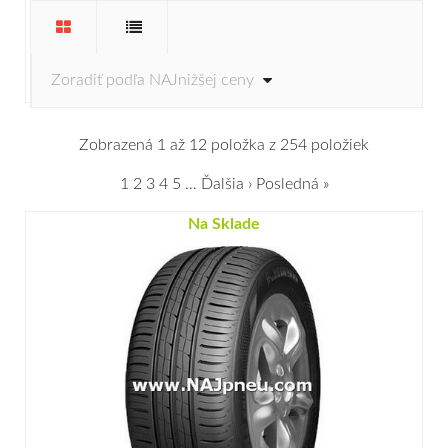
Zobrazená 1 až 12 položka z 254 položiek
1
2
3
4
5
…
Ďalšia ›
Posledná »
Na Sklade