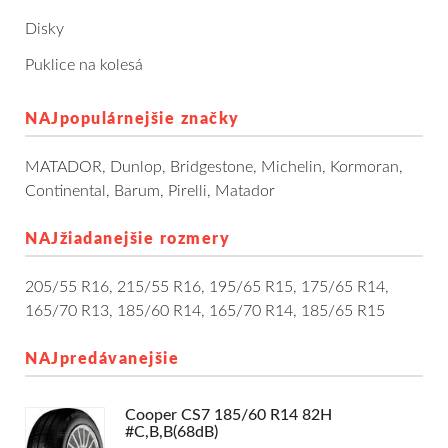
Dodávkové + malé úžitkové
Disky
Puklice na kolesá
Celoročné pneumatiky
NAJpopulárnejšie značky
Osobné/crossover + malé úžitkové
MATADOR
,
Dunlop
,
Bridgestone
,
Michelin
,
Kormoran
,
SUV/crossover + OFFRoad-ové
Continental
,
Barum
,
Pirelli
,
Matador
Dodávkové + malé úžitkové
NAJžiadanejšie rozmery
Disky
205/55 R16
,
215/55 R16
,
195/65 R15
,
175/65 R14
,
165/70 R13
,
185/60 R14
,
165/70 R14
,
185/65 R15
Hliníkové / ALU disky / Elektróny
NAJpredávanejšie
Plechové
Cooper CS7 185/60 R14 82H
Puklice na kolesá
Kontakt
Blog
#C,B,B(68dB)