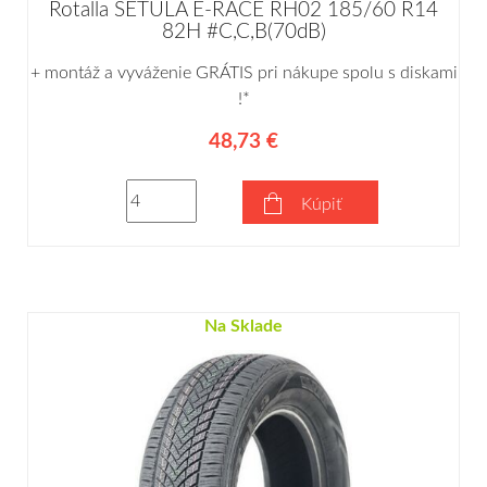
Rotalla SETULA E-RACE RH02 185/60 R14
82H #C,C,B(70dB)
+ montáž a vyváženie GRÁTIS pri nákupe spolu s diskami
!*
48,73 €
Kúpiť
Na Sklade