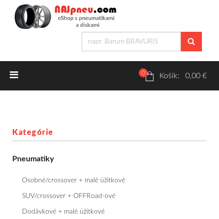
0
Letné pneumatiky
Košík: 0,00 €
Osobné/crossover + malé úžitkové
SUV/crossover + OFFRoad-ové
Kategórie
Dodávkové + malé úžitkové
Pneumatiky
Zimné pneumatiky
Osobné/crossover + malé úžitkové
Osobné/crossover + malé úžitkové
SUV/crossover + OFFRoad-ové
Dodávkové + malé úžitkové
SUV/crossover + OFFRoad-ové