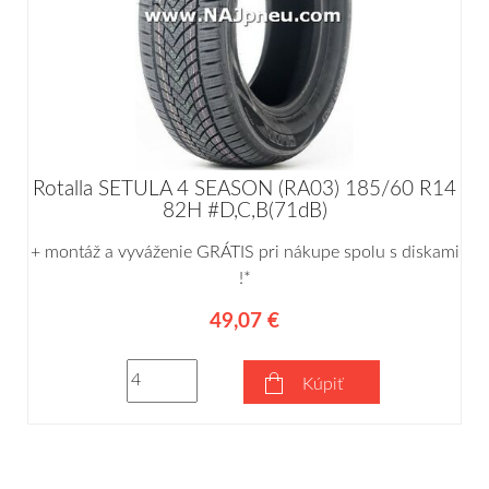
Rotalla SETULA 4 SEASON (RA03) 185/60 R14
82H #D,C,B(71dB)
+ montáž a vyváženie GRÁTIS pri nákupe spolu s diskami
!*
49,07 €
Kúpiť