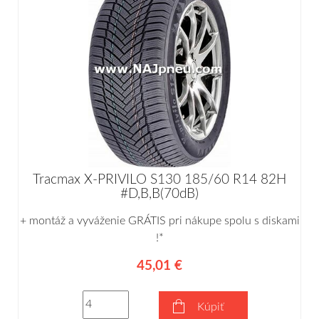
Tracmax X-PRIVILO S130 185/60 R14 82H
#D,B,B(70dB)
+ montáž a vyváženie GRÁTIS pri nákupe spolu s diskami
!*
45,01 €
Kúpiť