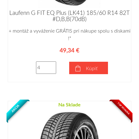
Laufenn G FIT EQ Plus (LK41) 185/60 R14 82T
#D,B,B(70dB)
+ montáž a vyváženie GRÁTIS pri nákupe spolu s diskami
!*
49,34 €
Kúpiť
TOP PONUKA
Na Sklade
AKCIA