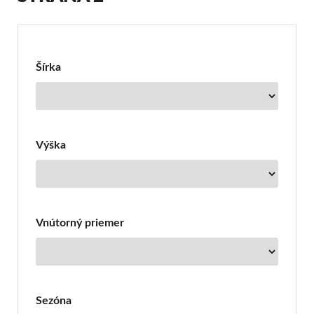
Filter
pre
Pneumatiky
Šírka
Trazano
Výška
Vnútorný priemer
Sezóna