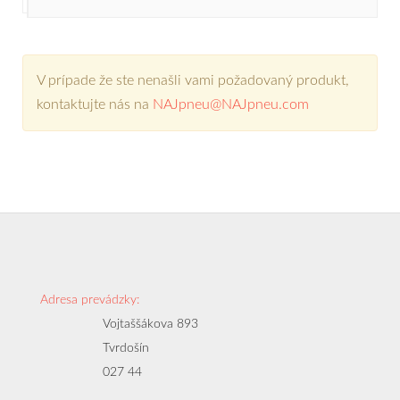
V prípade že ste nenašli vami požadovaný produkt,
kontaktujte nás na
NAJpneu@NAJpneu.com
Adresa prevádzky:
Vojtaššákova 893
Tvrdošín
027 44