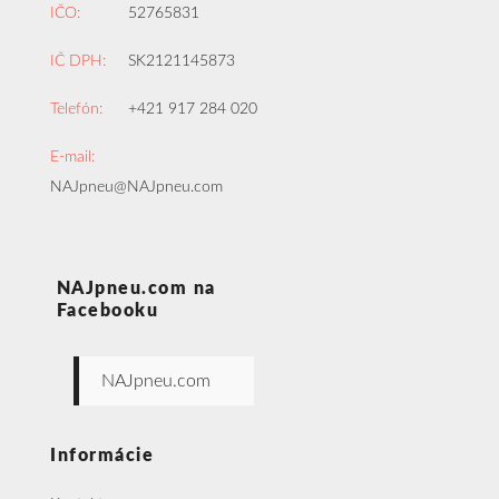
IČO:
52765831
IČ DPH:
SK2121145873
Telefón:
+421 917 284 020
E-mail:
NAJpneu@NAJpneu.com
NAJpneu.com na
Facebooku
NAJpneu.com
Informácie