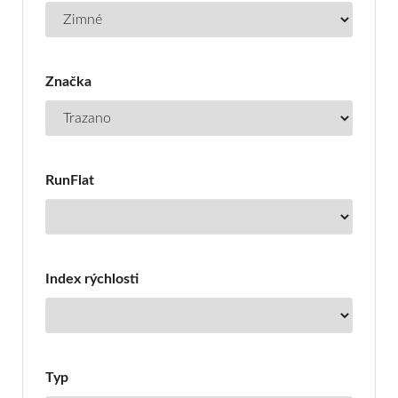
Značka
RunFlat
Index rýchlosti
Typ