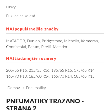
Dodávkové + malé úžitkové
Disky
Puklice na kolesá
Celoročné pneumatiky
NAJpopulárnejšie značky
Osobné/crossover + malé úžitkové
MATADOR
,
Dunlop
,
Bridgestone
,
Michelin
,
Kormoran
,
SUV/crossover + OFFRoad-ové
Continental
,
Barum
,
Pirelli
,
Matador
Dodávkové + malé úžitkové
NAJžiadanejšie rozmery
Disky
205/55 R16
,
215/55 R16
,
195/65 R15
,
175/65 R14
,
165/70 R13
,
185/60 R14
,
165/70 R14
,
185/65 R15
Hliníkové / ALU disky / Elektróny
Domov
Pneumatiky
Plechové
PNEUMATIKY TRAZANO -
Puklice na kolesá
Kontakt
Blog
STRANA 2