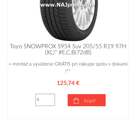
Toyo SNOWPROX S954 Suv 205/55 R19 97H
(XL)* #E,C,B(72dB)
+ montáž a vyváženie GRÁTIS pri nákupe spolu s diskami
!**
125,74 €
Kúpiť