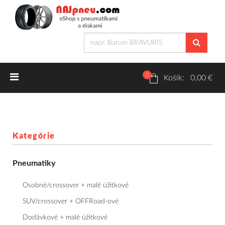
0
Letné pneumatiky
Košík: 0,00 €
Osobné/crossover + malé úžitkové
SUV/crossover + OFFRoad-ové
Kategórie
Dodávkové + malé úžitkové
Pneumatiky
Zimné pneumatiky
Osobné/crossover + malé úžitkové
Osobné/crossover + malé úžitkové
SUV/crossover + OFFRoad-ové
Dodávkové + malé úžitkové
SUV/crossover + OFFRoad-ové