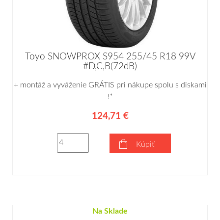
Toyo SNOWPROX S954 255/45 R18 99V
#D,C,B(72dB)
+ montáž a vyváženie GRÁTIS pri nákupe spolu s diskami
!*
124,71 €
Kúpiť
Na Sklade