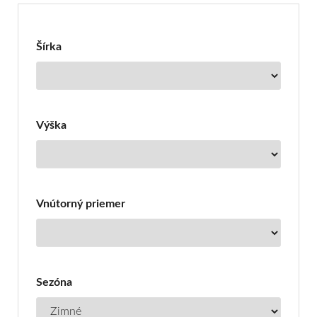
pre
Pneumatiky
Šírka
Toyo
Výška
Vnútorný priemer
Sezóna