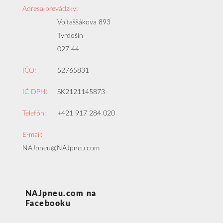
Adresa prevádzky:
Vojtaššákova 893
Tvrdošín
027 44
IČO:
52765831
IČ DPH:
SK2121145873
Telefón:
+421 917 284 020
E-mail:
NAJpneu@NAJpneu.com
NAJpneu.com na
Facebooku