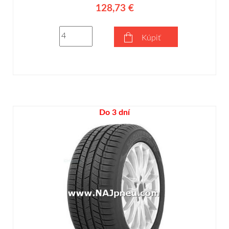
128,73 €
Kúpiť
Do 3 dní