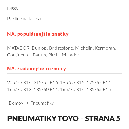
Dodávkové + malé úžitkové
Disky
Puklice na kolesá
Celoročné pneumatiky
NAJpopulárnejšie značky
Osobné/crossover + malé úžitkové
MATADOR
,
Dunlop
,
Bridgestone
,
Michelin
,
Kormoran
,
SUV/crossover + OFFRoad-ové
Continental
,
Barum
,
Pirelli
,
Matador
Dodávkové + malé úžitkové
NAJžiadanejšie rozmery
Disky
205/55 R16
,
215/55 R16
,
195/65 R15
,
175/65 R14
,
165/70 R13
,
185/60 R14
,
165/70 R14
,
185/65 R15
Hliníkové / ALU disky / Elektróny
Domov
Pneumatiky
Plechové
PNEUMATIKY TOYO - STRANA 5
Puklice na kolesá
Kontakt
Blog
Filter