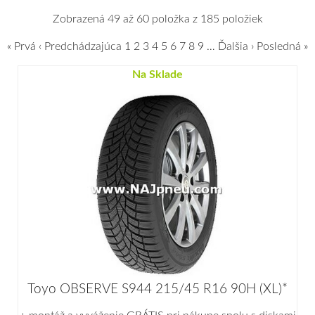
Zobrazená 49 až 60 položka z 185 položiek
« Prvá
‹ Predchádzajúca
1
2
3
4
5
6
7
8
9
…
Ďalšia ›
Posledná »
Na Sklade
Toyo OBSERVE S944 215/45 R16 90H (XL)*