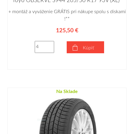
Toyo OBSERVE S944 205/50 R17 93V (XL)*
+ montáž a vyváženie GRÁTIS pri nákupe spolu s diskami
!**
125,50 €
Kúpiť
Na Sklade