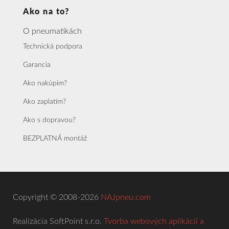
Ako na to?
O pneumatikách
Technická podpora
Garancia
Ako nakúpim?
Ako zaplatím?
Ako s dopravou?
BEZPLATNÁ montáž
Copyright © 2008-2026
NAJpneu.com
Realizácia SoftPoint s.r.o.
Tvorba webových aplikácií a