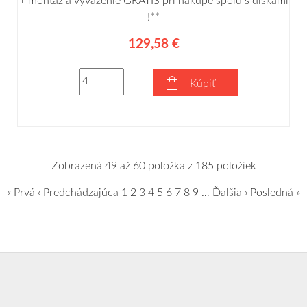
+ montáž a vyváženie GRÁTIS pri nákupe spolu s diskami
!**
129,58 €
Kúpiť
Zobrazená 49 až 60 položka z 185 položiek
« Prvá
‹ Predchádzajúca
1
2
3
4
5
6
7
8
9
…
Ďalšia ›
Posledná »