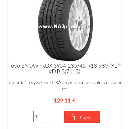
Toyo SNOWPROX S954 235/45 R18 98V (XL)*
#D,B,B(71dB)
+ montáž a vyváženie GRÁTIS pri nákupe spolu s diskami
!**
129,11 €
Kúpiť