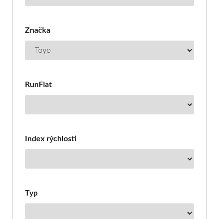
Značka
RunFlat
Index rýchlosti
Typ