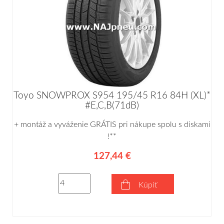
Toyo SNOWPROX S954 195/45 R16 84H (XL)*
#E,C,B(71dB)
+ montáž a vyváženie GRÁTIS pri nákupe spolu s diskami
!**
127,44 €
Kúpiť