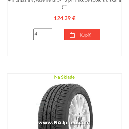
+ montáž a vyváženie GRÁTIS pri nákupe spolu s diskami
!**
124,39 €
Kúpiť
Na Sklade