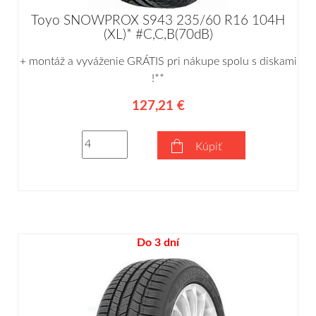
Toyo SNOWPROX S943 235/60 R16 104H
(XL)* #C,C,B(70dB)
+ montáž a vyváženie GRÁTIS pri nákupe spolu s diskami
!**
127,21 €
Kúpiť
Do 3 dní