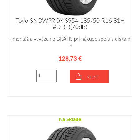
Toyo SNOWPROX S954 185/50 R16 81H
#D,B,B(70dB)
+ montáž a vyváženie GRÁTIS pri nákupe spolu s diskami
!*
128,73 €
Kúpiť
Na Sklade