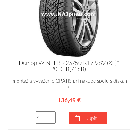
Dunlop WINTER 225/50 R17 98V (XL)*
#C,C,B(71dB)
+ montáž a vyváženie GRÁTIS pri nákupe spolu s diskami
!**
136,49 €
Kúpiť