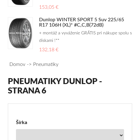
153,05 €
Dunlop WINTER SPORT 5 Suv 225/65
R17 106H (XL)* #C,C,B(72dB)
+ montáž a vyváženie GRÁTIS pri nákupe spolu s
diskami !**
132,18 €
Domov
Pneumatiky
PNEUMATIKY DUNLOP -
STRANA 6
Filter
pre
Pneumatiky
Šírka
Dunlop