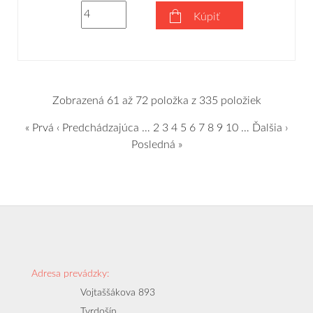
Kúpiť
Zobrazená 61 až 72 položka z 335 položiek
« Prvá
‹ Predchádzajúca
…
2
3
4
5
6
7
8
9
10
…
Ďalšia ›
Posledná »
Adresa prevádzky:
Vojtaššákova 893
Tvrdošín