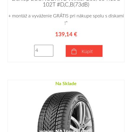
102T #D,C,B(73dB)
+ montáž a vyváženie GRÁTIS pri nákupe spolu s diskami
!*
139,14 €
Kúpiť
Na Sklade