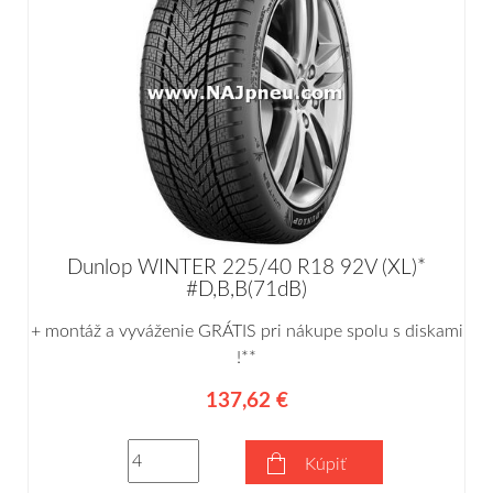
Dunlop WINTER 225/40 R18 92V (XL)*
#D,B,B(71dB)
+ montáž a vyváženie GRÁTIS pri nákupe spolu s diskami
!**
137,62 €
Kúpiť