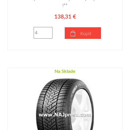
!**
138,31 €
Kúpiť
Na Sklade