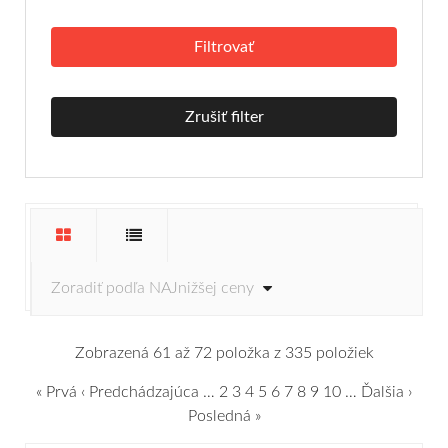
Zrušiť filter
Zobrazená 61 až 72 položka z 335 položiek
« Prvá
‹ Predchádzajúca
…
2
3
4
5
6
7
8
9
10
…
Ďalšia ›
Posledná »