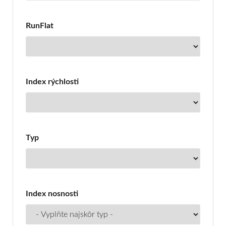
RunFlat
Index rýchlosti
Typ
Index nosnosti