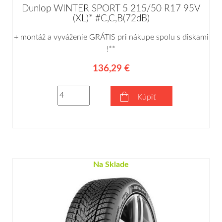
Dunlop WINTER SPORT 5 215/50 R17 95V
(XL)* #C,C,B(72dB)
+ montáž a vyváženie GRÁTIS pri nákupe spolu s diskami
!**
136,29 €
Kúpiť
Na Sklade