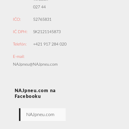
027 44
IČO:
52765831
IČ DPH:
SK2121145873
Telefón:
+421 917 284 020
E-mail:
NAJpneu@NAJpneu.com
NAJpneu.com na
Facebooku
NAJpneu.com