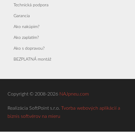
Technická podpora
Garancia
Ako nakúpim?
Ako zaplatím?
Ako s dopravou?
BEZPLATNÁ montáž
Copyright © 2008-2026
NAJpneu.com
Realizácia SoftPoint s.r.o.
Tvorba webových aplikácií a
biznis softvérov na mieru