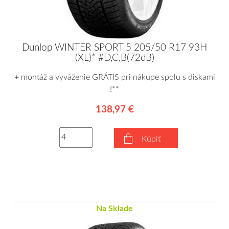
Dunlop WINTER SPORT 5 205/50 R17 93H
(XL)* #D,C,B(72dB)
+ montáž a vyváženie GRÁTIS pri nákupe spolu s diskami
!**
138,97 €
Kúpiť
Na Sklade