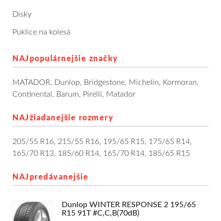
Dodávkové + malé úžitkové
Disky
Puklice na kolesá
Celoročné pneumatiky
NAJpopulárnejšie značky
Osobné/crossover + malé úžitkové
MATADOR
,
Dunlop
,
Bridgestone
,
Michelin
,
Kormoran
,
SUV/crossover + OFFRoad-ové
Continental
,
Barum
,
Pirelli
,
Matador
Dodávkové + malé úžitkové
NAJžiadanejšie rozmery
Disky
205/55 R16
,
215/55 R16
,
195/65 R15
,
175/65 R14
,
165/70 R13
,
185/60 R14
,
165/70 R14
,
185/65 R15
Hliníkové / ALU disky / Elektróny
NAJpredávanejšie
Plechové
Dunlop WINTER RESPONSE 2 195/65
Puklice na kolesá
Kontakt
Blog
R15 91T #C,C,B(70dB)