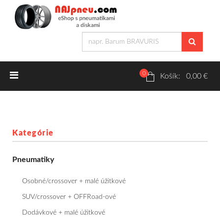
0
Letné pneumatiky
Košík: 0,00 €
Osobné/crossover + malé úžitkové
SUV/crossover + OFFRoad-ové
Kategórie
Dodávkové + malé úžitkové
Pneumatiky
Zimné pneumatiky
Osobné/crossover + malé úžitkové
Osobné/crossover + malé úžitkové
SUV/crossover + OFFRoad-ové
Dodávkové + malé úžitkové
SUV/crossover + OFFRoad-ové