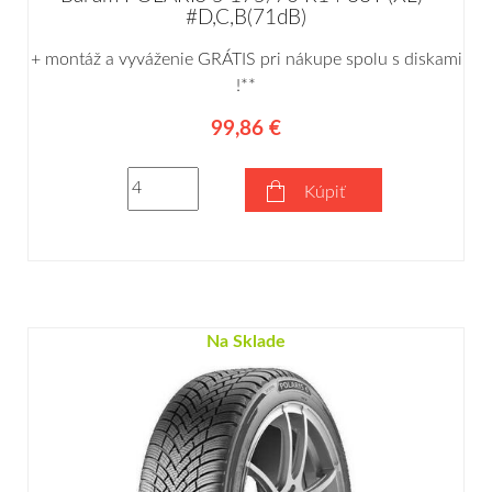
#D,C,B(71dB)
+ montáž a vyváženie GRÁTIS pri nákupe spolu s diskami
!**
99,86 €
Kúpiť
Na Sklade