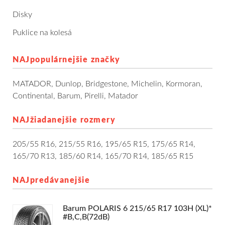
Dodávkové + malé úžitkové
Disky
Puklice na kolesá
Celoročné pneumatiky
NAJpopulárnejšie značky
Osobné/crossover + malé úžitkové
MATADOR
,
Dunlop
,
Bridgestone
,
Michelin
,
Kormoran
,
SUV/crossover + OFFRoad-ové
Continental
,
Barum
,
Pirelli
,
Matador
Dodávkové + malé úžitkové
NAJžiadanejšie rozmery
Disky
205/55 R16
,
215/55 R16
,
195/65 R15
,
175/65 R14
,
165/70 R13
,
185/60 R14
,
165/70 R14
,
185/65 R15
Hliníkové / ALU disky / Elektróny
NAJpredávanejšie
Plechové
Barum POLARIS 6 215/65 R17 103H (XL)*
Puklice na kolesá
Kontakt
Blog
#B,C,B(72dB)