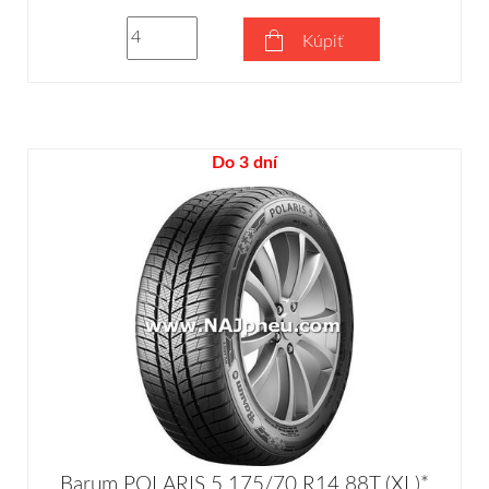
Kúpiť
Do 3 dní
Barum POLARIS 5 175/70 R14 88T (XL)*