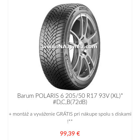
Barum POLARIS 6 205/50 R17 93V (XL)*
#D,C,B(72dB)
+ montáž a vyváženie GRÁTIS pri nákupe spolu s diskami
!**
99,39 €