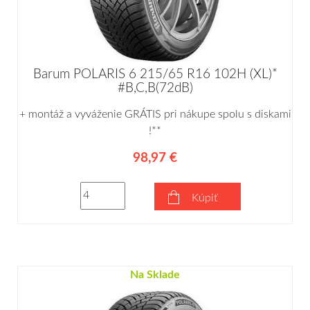
Barum POLARIS 6 215/65 R16 102H (XL)*
#B,C,B(72dB)
+ montáž a vyváženie GRÁTIS pri nákupe spolu s diskami
!**
98,97 €
Kúpiť
Na Sklade