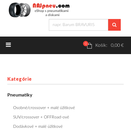
0
Letné pneumatiky
Košík: 0,00 €
Osobné/crossover + malé úžitkové
SUV/crossover + OFFRoad-ové
Kategórie
Dodávkové + malé úžitkové
Pneumatiky
Zimné pneumatiky
Osobné/crossover + malé úžitkové
Osobné/crossover + malé úžitkové
SUV/crossover + OFFRoad-ové
Dodávkové + malé úžitkové
SUV/crossover + OFFRoad-ové