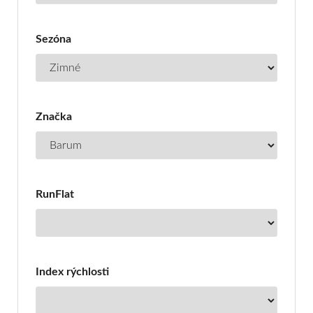
Sezóna
Značka
RunFlat
Index rýchlosti