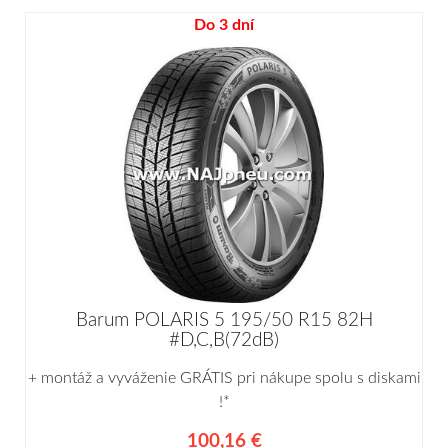
Do 3 dní
Barum POLARIS 5 195/50 R15 82H
#D,C,B(72dB)
+ montáž a vyváženie GRÁTIS pri nákupe spolu s diskami
!*
100,16 €