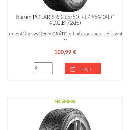
Barum POLARIS 6 215/50 R17 95V (XL)*
#D,C,B(72dB)
+ montáž a vyváženie GRÁTIS pri nákupe spolu s diskami
!**
100,99 €
Kúpiť
Na Sklade