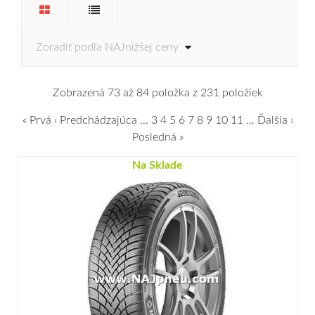
Zobrazená 73 až 84 položka z 231 položiek
« Prvá
‹ Predchádzajúca
…
3
4
5
6
7
8
9
10
11
…
Ďalšia ›
Posledná »
Na Sklade