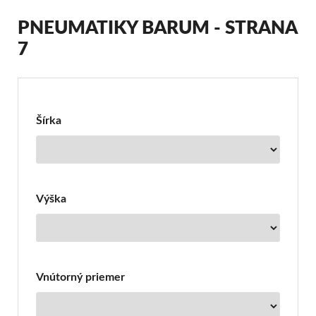
PNEUMATIKY BARUM - STRANA
7
Filter
pre
Pneumatiky
Šírka
Barum
Výška
Vnútorný priemer