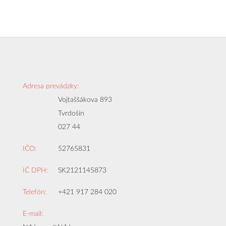
Adresa prevádzky:
Vojtaššákova 893
Tvrdošín
027 44
IČO:
52765831
IČ DPH:
SK2121145873
Telefón:
+421 917 284 020
E-mail: