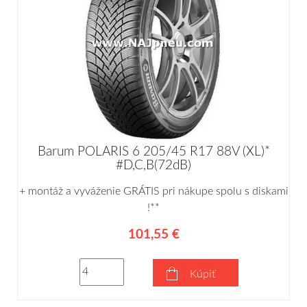
Barum POLARIS 6 205/45 R17 88V (XL)*
#D,C,B(72dB)
+ montáž a vyváženie GRÁTIS pri nákupe spolu s diskami
!**
101,55 €
Kúpiť