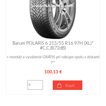
Barum POLARIS 6 215/55 R16 97H (XL)*
#C,C,B(72dB)
+ montáž a vyváženie GRÁTIS pri nákupe spolu s diskami
!**
100,13 €
Kúpiť