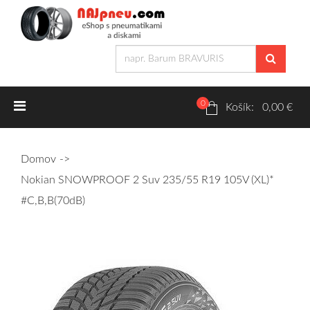
0
Letné pneumatiky
Košík: 0,00 €
Osobné/crossover + malé úžitkové
Domov
SUV/crossover + OFFRoad-ové
Nokian SNOWPROOF 2 Suv 235/55 R19 105V (XL)*
Dodávkové + malé úžitkové
#C,B,B(70dB)
Zimné pneumatiky
Osobné/crossover + malé úžitkové
SUV/crossover + OFFRoad-ové