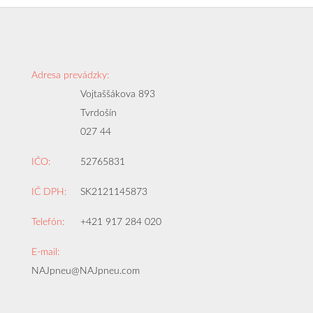
Adresa prevádzky:
Vojtaššákova 893
Tvrdošín
027 44
IČO:
52765831
IČ DPH:
SK2121145873
Telefón:
+421 917 284 020
E-mail:
NAJpneu@NAJpneu.com