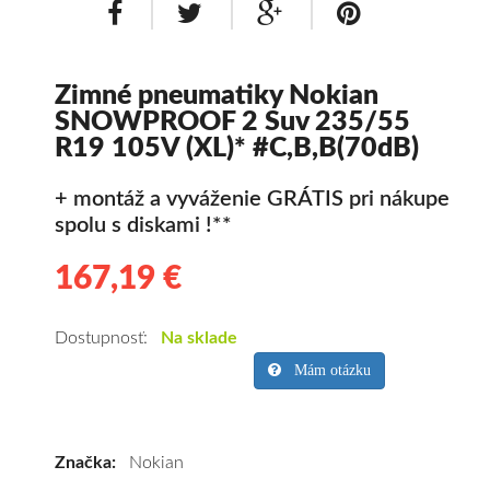
Zimné pneumatiky Nokian
SNOWPROOF 2 Suv 235/55
R19 105V (XL)* #C,B,B(70dB)
+ montáž a vyváženie GRÁTIS pri nákupe
spolu s diskami !**
167,19 €
167.19
Kvalitné
zimné
pneumatiky
Dostupnosť:
Na sklade
pre
Mám otázku
SUV/crossover
+
OFFRoad-
Značka:
Nokian
ové