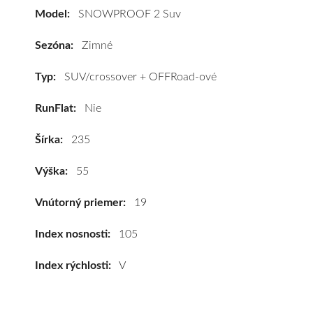
vozidlo
Model:
SNOWPROOF 2 Suv
Nokian
SNOWPROOF
Sezóna:
Zimné
2
Suv
Typ:
SUV/crossover + OFFRoad-ové
235/55
RunFlat:
Nie
R19
105V
Šírka:
235
(XL)*
#C,B,B(70dB)
Výška:
55
kúpite
za
Vnútorný priemer:
19
výhodnú
cenu
Index nosnosti:
105
a
Index rýchlosti:
V
k
tomu
vám