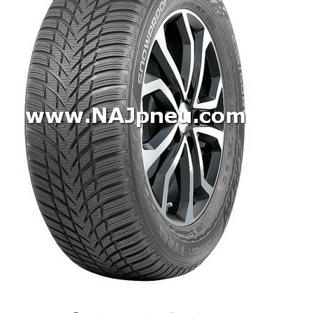
Dodávkové + malé úžitkové
Celoročné pneumatiky
Osobné/crossover + malé úžitkové
SUV/crossover + OFFRoad-ové
Dodávkové + malé úžitkové
Disky
Hliníkové / ALU disky / Elektróny
Plechové
Puklice na kolesá
Kontakt
Blog