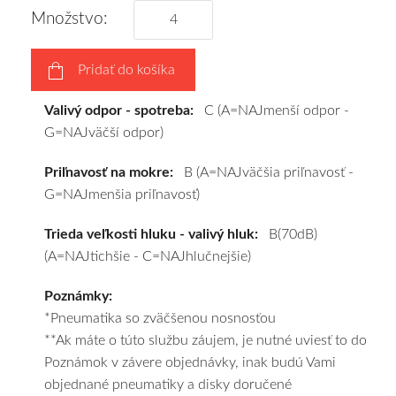
pneumatiky
Množstvo:
obujeme
na
Pridať do košíka
disky
podľa
Valivý odpor - spotreba:
C (A=NAJmenší odpor -
vášho
G=NAJväčší odpor)
výberu
a
Priľnavosť na mokre:
B (A=NAJväčšia priľnavosť -
pošleme
G=NAJmenšia priľnavosť)
zadarmo.
Trieda veľkosti hluku - valivý hluk:
B(70dB)
(A=NAJtichšie - C=NAJhlučnejšie)
Poznámky:
*Pneumatika so zväčšenou nosnosťou
**Ak máte o túto službu záujem, je nutné uviesť to do
Poznámok v závere objednávky, inak budú Vami
objednané pneumatiky a disky doručené