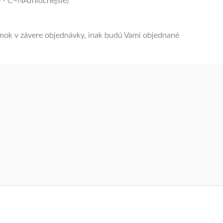
 - C=NAJhlučnejšie)
námok v závere objednávky, inak budú Vami objednané