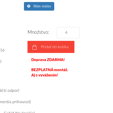
Mám otázku
Množstvo:
Pridať do košíka
16
Doprava ZDARMA!
0
BEZPLATNÁ montáž.
Aj s vyvážením!
čší odpor)
enšia priľnavosť)