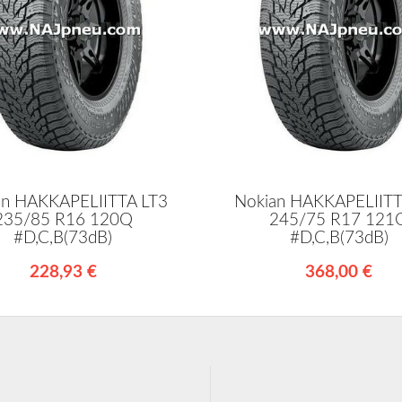
an HAKKAPELIITTA LT3
Nokian HAKKAPELIITT
235/85 R16 120Q
245/75 R17 121
#D,C,B(73dB)
#D,C,B(73dB)
228,93 €
368,00 €