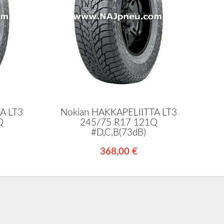
A LT3
Nokian HAKKAPELIITTA LT3
Q
245/75 R17 121Q
#D,C,B(73dB)
368,00 €