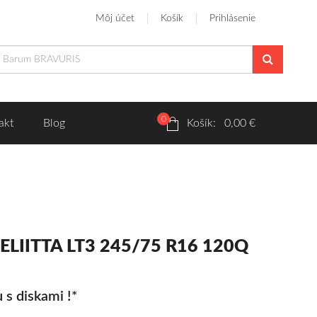
Môj účet
Košík
Prihlásenie
0
akt
Blog
Košík: 0,00 €
ELIITTA LT3 245/75 R16 120Q
 s diskami !*