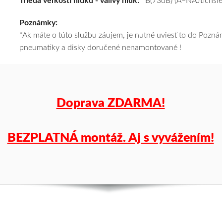
Trieda veľkosti hluku - valivý hluk:
B(73dB) (A=NAJtichšie
výhodnú
Poznámky:
cenu
*Ak máte o túto službu záujem, je nutné uviesť to do Poz
a
pneumatiky a disky doručené nenamontované !
k
tomu
vám
pneumatiky
obujeme
Doprava ZDARMA!
na
disky
podľa
BEZPLATNÁ montáž. Aj s vyvážením!
vášho
výberu
a
pošleme
zadarmo.