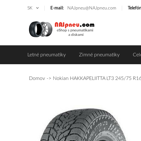
SK
E-mail:
NAJpneu@NAJpneu.com
Telefó
Letné pneumatiky
Zimné pneumatiky
Cel
Domov
Nokian HAKKAPELIITTA LT3 245/75 R16