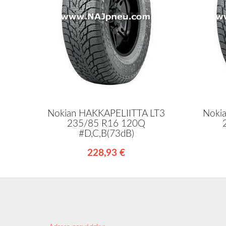
Nokian HAKKAPELIITTA LT3
Noki
235/85 R16 120Q
#D,C,B(73dB)
228,93 €