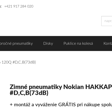
n:
+421 917 284 020
oročné pneumatiky
Disky
Puklice na kolesá
Kont
 120Q #D,C,B(73dB)
Zimné pneumatiky Nokian HAKKAP
#D,C,B(73dB)
+ montáž a vyváženie GRÁTIS pri nákupe spolu