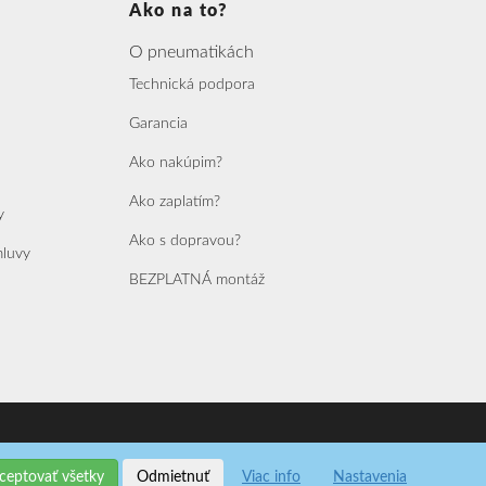
Ako na to?
O pneumatikách
Technická podpora
Garancia
Ako nakúpim?
Ako zaplatím?
y
Ako s dopravou?
mluvy
BEZPLATNÁ montáž
vorba webových aplikácií a biznis softvérov na mieru
ceptovať všetky
Odmietnuť
Viac info
Nastavenia