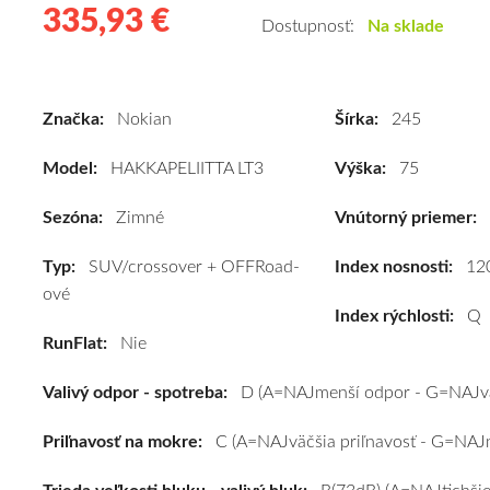
335,93 €
335.93
Kvalitné
Dostupnosť:
Na sklade
zimné
pneumatiky
pre
Značka:
Nokian
Šírka:
245
SUV/crossover
+
Model:
HAKKAPELIITTA LT3
Výška:
75
OFFRoad-
ové
Sezóna:
Zimné
Vnútorný priemer:
vozidlo
Typ:
SUV/crossover + OFFRoad-
Nokian
Index nosnosti:
12
ové
HAKKAPELIITTA
Index rýchlosti:
Q
LT3
RunFlat:
Nie
245/75
R16
Valivý odpor - spotreba:
D (A=NAJmenší odpor - G=NAJvä
120Q
#D,C,B(73dB)
Priľnavosť na mokre:
C (A=NAJväčšia priľnavosť - G=NAJm
kúpite
za