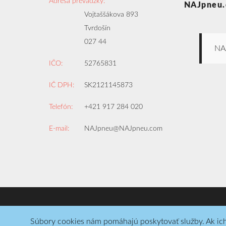
Adresa prevádzky:
NAJpneu.
Vojtaššákova 893
Tvrdošín
027 44
NA
IČO:
52765831
IČ DPH:
SK2121145873
Telefón:
+421 917 284 020
E-mail:
NAJpneu@NAJpneu.com
Copyright © 2008-2026
NAJpneu.com
Súbory cookies nám pomáhajú poskytovať služby. Ak ich 