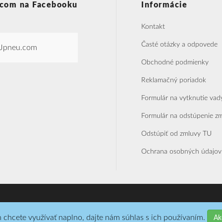
com na Facebooku
Informácie
Kontakt
Časté otázky a odpovede
Jpneu.com
Obchodné podmienky
Reklamačný poriadok
Formulár na vytknutie vad
Formulár na odstúpenie z
Odstúpiť od zmluvy TU
Ochrana osobných údajov
Realizácia SoftPoint s.r.o.
T
chcete využívať naplno, dajte nám súhlas s ich používaním.
Ak