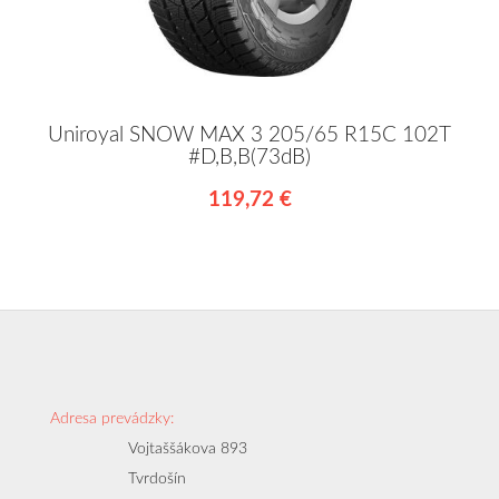
Uniroyal SNOW MAX 3 205/65 R15C 102T
#D,B,B(73dB)
119,72 €
Adresa prevádzky:
Vojtaššákova 893
Tvrdošín