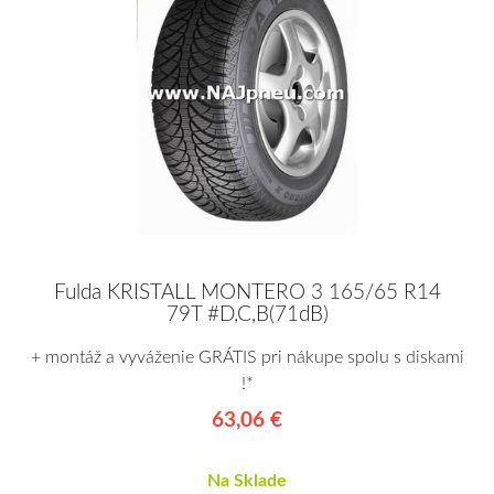
Fulda KRISTALL MONTERO 3 165/65 R14
79T #D,C,B(71dB)
+ montáž a vyváženie GRÁTIS pri nákupe spolu s diskami
!*
63,06 €
Na Sklade