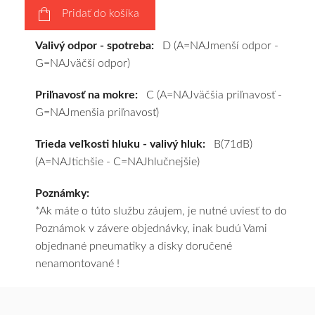
Pridať do košíka
zadarmo.
Valivý odpor - spotreba:
D (A=NAJmenší odpor -
G=NAJväčší odpor)
Priľnavosť na mokre:
C (A=NAJväčšia priľnavosť -
G=NAJmenšia priľnavosť)
Trieda veľkosti hluku - valivý hluk:
B(71dB)
(A=NAJtichšie - C=NAJhlučnejšie)
Poznámky:
*Ak máte o túto službu záujem, je nutné uviesť to do
Poznámok v závere objednávky, inak budú Vami
objednané pneumatiky a disky doručené
nenamontované !