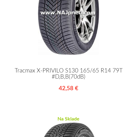
Tracmax X-PRIVILO S130 165/65 R14 79T
#D,B,B(70dB)
42,58 €
Na Sklade