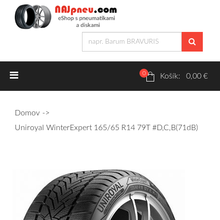
0
Letné pneumatiky
Košík: 0,00 €
Osobné/crossover + malé úžitkové
Domov
SUV/crossover + OFFRoad-ové
Uniroyal WinterExpert 165/65 R14 79T #D,C,B(71dB)
Dodávkové + malé úžitkové
Zimné pneumatiky
Osobné/crossover + malé úžitkové
SUV/crossover + OFFRoad-ové