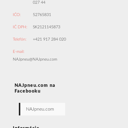
027 44
IČO:
52765831
IČ DPH:
SK2121145873
Telefón:
+421 917 284 020
E-mail:
NAJpneu@NAJpneu.com
NAJpneu.com na
Facebooku
NAJpneu.com