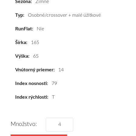
Sezóna:
Zimné
#D,C,B(71dB)
kúpite
Typ:
Osobné/crossover + malé úžitkové
za
RunFlat:
Nie
výhodnú
cenu
Šírka:
165
a
k
Výška:
65
tomu
vám
Vnútorný priemer:
14
pneumatiky
obujeme
Index nosnosti:
79
na
Index rýchlosti:
T
disky
podľa
vášho
výberu
Množstvo:
a
pošleme