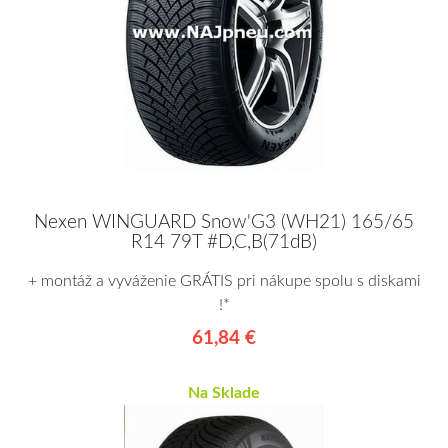
Nexen WINGUARD Snow'G3 (WH21) 165/65
R14 79T #D,C,B(71dB)
+ montáž a vyváženie GRÁTIS pri nákupe spolu s diskami
!*
61,84 €
Na Sklade