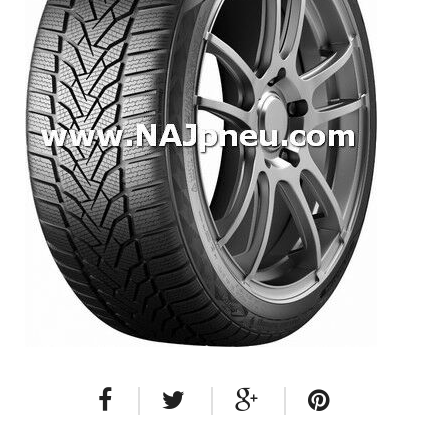
Dodávkové + malé úžitkové
Celoročné pneumatiky
Osobné/crossover + malé úžitkové
SUV/crossover + OFFRoad-ové
Dodávkové + malé úžitkové
Disky
Hliníkové / ALU disky / Elektróny
Plechové
Puklice na kolesá
Kontakt
Blog