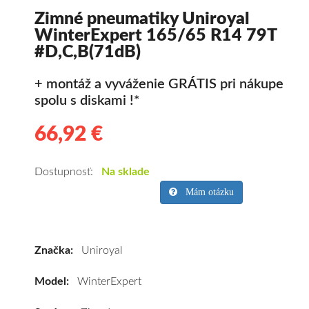
Zimné pneumatiky Uniroyal
WinterExpert 165/65 R14 79T
#D,C,B(71dB)
+ montáž a vyváženie GRÁTIS pri nákupe
spolu s diskami !*
66,92 €
66.92
Kvalitné
zimné
pneumatiky
Dostupnosť:
Na sklade
pre
Mám otázku
osobné
vozidlo
Uniroyal
Značka:
Uniroyal
WinterExpert
165/65
Model:
WinterExpert
R14
79T