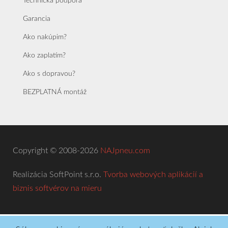
Technická podpora
Garancia
Ako nakúpim?
Ako zaplatím?
Ako s dopravou?
BEZPLATNÁ montáž
Copyright © 2008-2026
NAJpneu.com
Realizácia SoftPoint s.r.o.
Tvorba webových aplikácií a
biznis softvérov na mieru