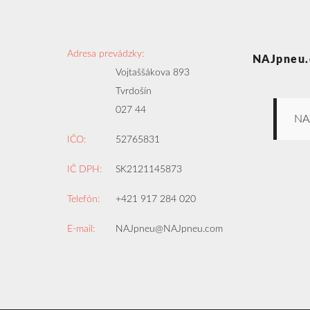
Adresa prevádzky:
NAJpneu.
Vojtaššákova 893
Tvrdošín
027 44
NA
IČO:
52765831
IČ DPH:
SK2121145873
Telefón:
+421 917 284 020
E-mail:
NAJpneu@NAJpneu.com