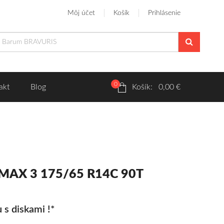
Môj účet
Košík
Prihlásenie
0
akt
Blog
Košík: 0,00 €
 MAX 3 175/65 R14C 90T
 s diskami !*