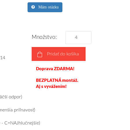
Mám otázku
Množstvo:
Pridať do košíka
14
Doprava ZDARMA!
BEZPLATNÁ montáž.
Aj s vyvážením!
čší odpor)
enšia priľnavosť)
 - C=NAJhlučnejšie)