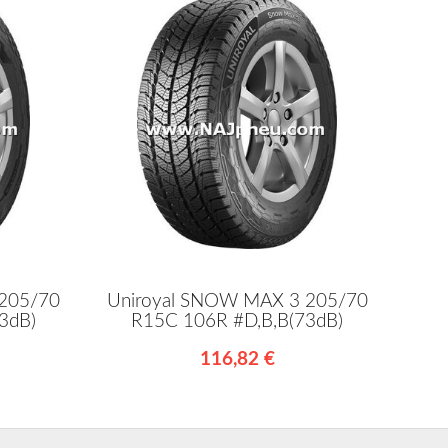
 205/70
Uniroyal SNOW MAX 3 205/70
3dB)
R15C 106R #D,B,B(73dB)
116,82 €