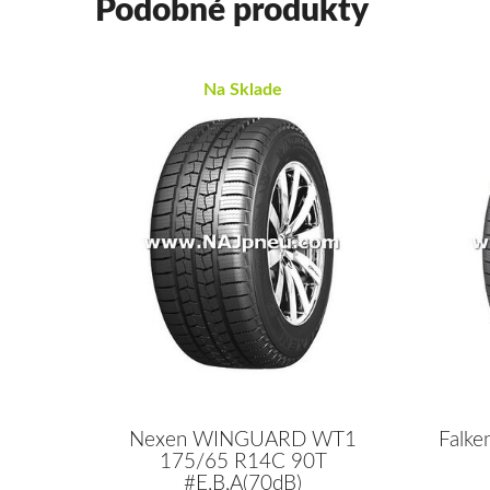
Podobné produkty
Na Sklade
Nexen WINGUARD WT1
Falk
175/65 R14C 90T
#E,B,A(70dB)