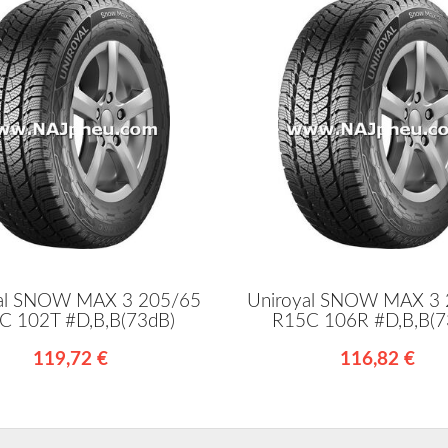
al SNOW MAX 3 205/65
Uniroyal SNOW MAX 3
C 102T #D,B,B(73dB)
R15C 106R #D,B,B(7
119,72 €
116,82 €