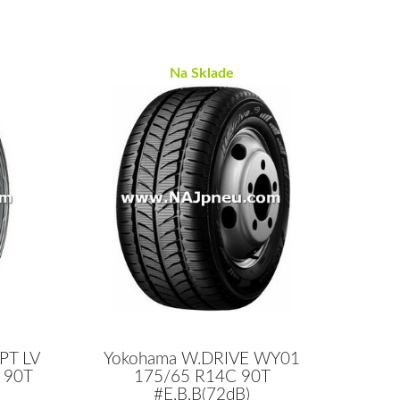
Na Sklade
PT LV
Yokohama W.DRIVE WY01
 90T
175/65 R14C 90T
#E,B,B(72dB)