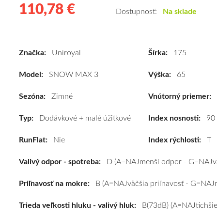
110,78 €
110.78
Kvalitné
Dostupnosť:
Na sklade
zimné
pneumatiky
pre
Značka:
Uniroyal
Šírka:
175
dodávku
Uniroyal
Model:
SNOW MAX 3
Výška:
65
SNOW
MAX
Sezóna:
Zimné
Vnútorný priemer:
3
Typ:
Dodávkové + malé úžitkové
175/65
Index nosnosti:
90
R14C
RunFlat:
Nie
Index rýchlosti:
T
90T
#D,B,B(73dB)
Valivý odpor - spotreba:
D (A=NAJmenší odpor - G=NAJvä
kúpite
za
Priľnavosť na mokre:
B (A=NAJväčšia priľnavosť - G=NAJm
výhodnú
cenu
Trieda veľkosti hluku - valivý hluk:
B(73dB) (A=NAJtichšie
a