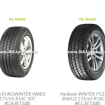
Na Sklade
Na Sklade
en EUROWINTER VAN01
Hankook WINTER I*CE
175/65 R14C 90T
(RW12) 175/65 R14C
#D,A,B(72dB)
#E,C,B(73dB)