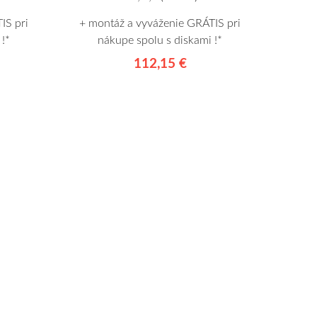
IS pri
+ montáž a vyváženie GRÁTIS pri
!*
nákupe spolu s diskami !*
112,15 €