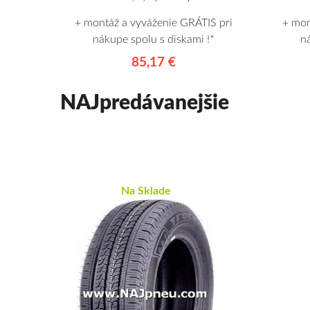
+ montáž a vyváženie GRÁTIS pri
+ mon
nákupe spolu s diskami !*
n
85,17 €
NAJpredávanejšie
Na Sklade