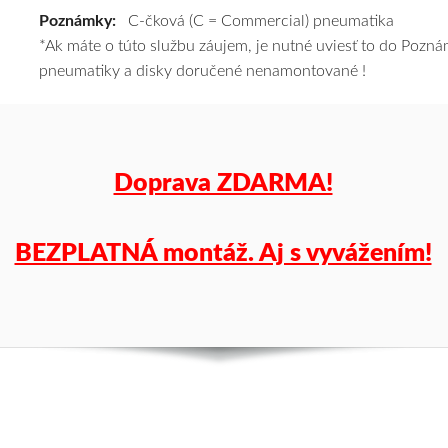
Poznámky:
C-čková (C = Commercial) pneumatika
k
*Ak máte o túto službu záujem, je nutné uviesť to do Poz
tomu
pneumatiky a disky doručené nenamontované !
vám
pneumatiky
obujeme
na
disky
Doprava ZDARMA!
podľa
vášho
výberu
BEZPLATNÁ montáž. Aj s vyvážením!
a
pošleme
zadarmo.