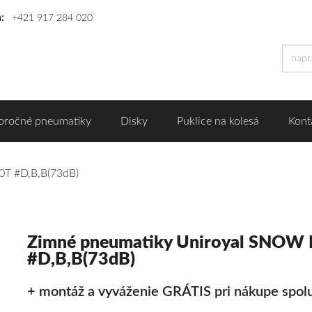
n:
+421 917 284 020
oročné pneumatiky
Disky
Puklice na kolesá
Kont
T #D,B,B(73dB)
Zimné pneumatiky Uniroyal SNOW
#D,B,B(73dB)
+ montáž a vyváženie GRÁTIS pri nákupe spolu