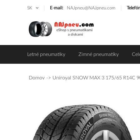
SK
E-mail:
NAJpneu@NAJpneu.com
Telefó
Letné pneumatiky
Zimné pneumatiky
Cel
Domov
Uniroyal SNOW MAX 3 175/65 R14C 90