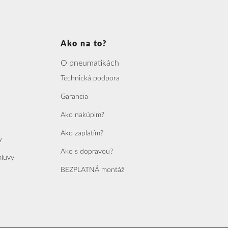
Ako na to?
O pneumatikách
Technická podpora
Garancia
Ako nakúpim?
Ako zaplatím?
y
Ako s dopravou?
mluvy
BEZPLATNÁ montáž