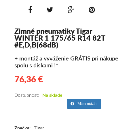
Zimné pneumatiky Tigar
WINTER 1 175/65 R14 82T
#E,D,B(68dB)
+ montáž a vyváženie GRÁTIS pri nákupe
spolu s diskami !*
76,36 €
76.36
Kvalitné
zimné
pneumatiky
Dostupnosť:
Na sklade
pre
Mám otázku
osobné
vozidlo
Tigar
Značka:
Tigar