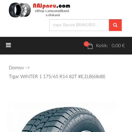
0
Letné pneumatiky
Košík: 0,00 €
Osobné/crossover + malé úžitkové
Domov
SUV/crossover + OFFRoad-ové
Tigar WINTER 1 175/65 R14 82T #E,D,B(68dB)
Dodávkové + malé úžitkové
Zimné pneumatiky
Osobné/crossover + malé úžitkové
SUV/crossover + OFFRoad-ové