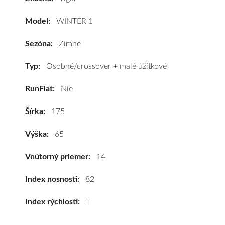
WINTER
1
Model:
WINTER 1
175/65
R14
Sezóna:
Zimné
82T
#E,D,B(68dB)
Typ:
Osobné/crossover + malé úžitkové
kúpite
RunFlat:
Nie
za
výhodnú
Šírka:
175
cenu
a
Výška:
65
k
tomu
Vnútorný priemer:
14
vám
pneumatiky
Index nosnosti:
82
obujeme
Index rýchlosti:
T
na
disky