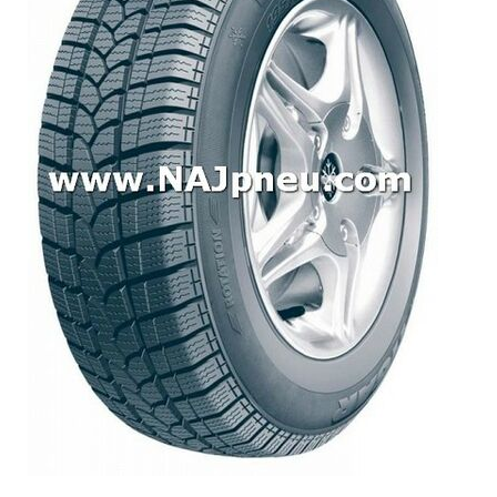
Dodávkové + malé úžitkové
Celoročné pneumatiky
Osobné/crossover + malé úžitkové
SUV/crossover + OFFRoad-ové
Dodávkové + malé úžitkové
Disky
Hliníkové / ALU disky / Elektróny
Plechové
Puklice na kolesá
Kontakt
Blog