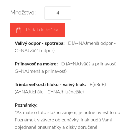
podľa
vášho
Množstvo:
výberu
a
Pridať do košíka
pošleme
zadarmo.
Valivý odpor - spotreba:
E (A=NAJmenší odpor -
G=NAJväčší odpor)
Priľnavosť na mokre:
D (A=NAJväčšia priľnavosť -
G=NAJmenšia priľnavosť)
Trieda veľkosti hluku - valivý hluk:
B(68dB)
(A=NAJtichšie - C=NAJhlučnejšie)
Poznámky:
*Ak máte o túto službu záujem, je nutné uviesť to do
Poznámok v závere objednávky, inak budú Vami
objednané pneumatiky a disky doručené