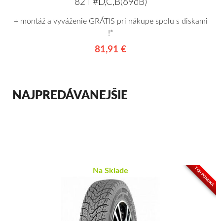
82T #D,C,B(69dB)
+ montáž a vyváženie GRÁTIS pri nákupe spolu s diskami
!*
81,91 €
NAJPREDÁVANEJŠIE
TOP PONUKA
Na Sklade