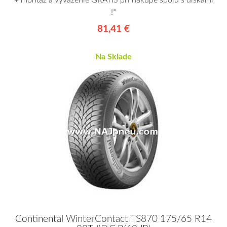
+ montáž a vyváženie GRÁTIS pri nákupe spolu s diskami
!*
81,41 €
Na Sklade
Continental WinterContact TS870 175/65 R14