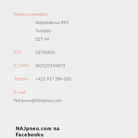
Adresa prevádzky:
Vojtaššákova 893
Tvrdošín
027 44
IČO:
52765831
IČ DPH:
SK2121145873
Telefón:
+421 917 284 020
E-mail:
NAJpneu@NAJpneu.com
NAJpneu.com na
Facebooku