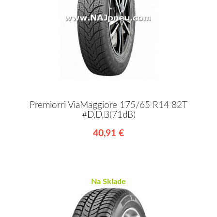
Premiorri ViaMaggiore 175/65 R14 82T
#D,D,B(71dB)
40,91 €
Na Sklade