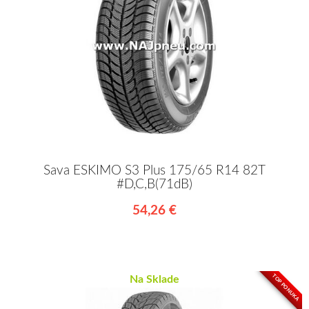
Sava ESKIMO S3 Plus 175/65 R14 82T
#D,C,B(71dB)
54,26 €
TOP PONUKA
Na Sklade