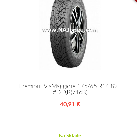
Premiorri ViaMaggiore 175/65 R14 82T
#D,D,B(71dB)
40,91 €
Na Sklade