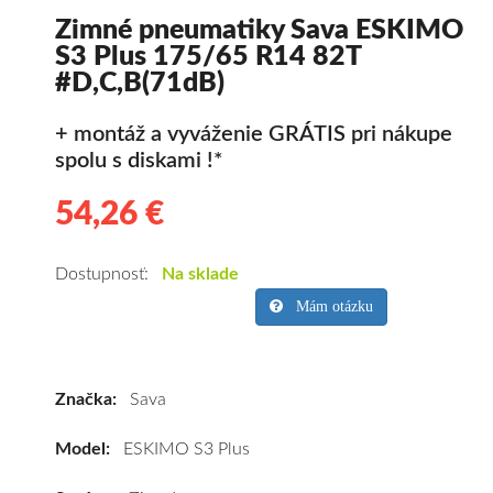
Zimné pneumatiky Sava ESKIMO
S3 Plus 175/65 R14 82T
#D,C,B(71dB)
+ montáž a vyváženie GRÁTIS pri nákupe
spolu s diskami !*
54,26 €
54.26
Kvalitné
zimné
pneumatiky
Dostupnosť:
Na sklade
pre
Mám otázku
osobné
vozidlo
Sava
Značka:
Sava
ESKIMO
S3
Model:
ESKIMO S3 Plus
Plus
175/65