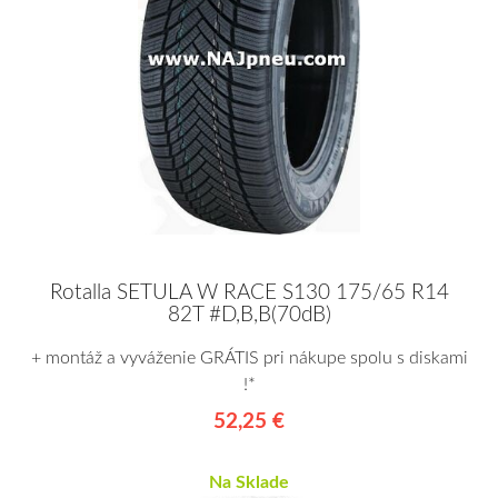
Rotalla SETULA W RACE S130 175/65 R14
82T #D,B,B(70dB)
+ montáž a vyváženie GRÁTIS pri nákupe spolu s diskami
!*
52,25 €
Na Sklade