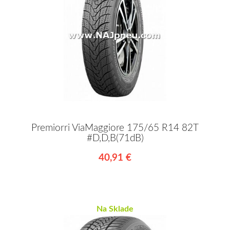
Premiorri ViaMaggiore 175/65 R14 82T
#D,D,B(71dB)
40,91 €
Na Sklade