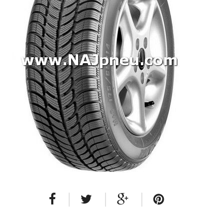
Dodávkové + malé úžitkové
Celoročné pneumatiky
Osobné/crossover + malé úžitkové
SUV/crossover + OFFRoad-ové
Dodávkové + malé úžitkové
Disky
Hliníkové / ALU disky / Elektróny
Plechové
Puklice na kolesá
Kontakt
Blog