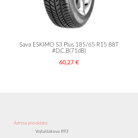
Sava ESKIMO S3 Plus 185/65 R15 88T
#D,C,B(71dB)
60,27 €
Adresa prevádzky:
Vojtaššákova 893