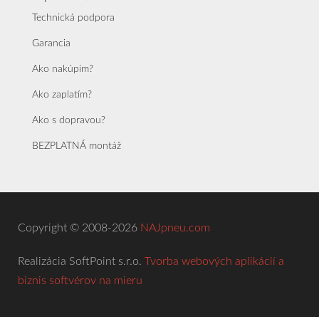
Technická podpora
Garancia
Ako nakúpim?
Ako zaplatím?
Ako s dopravou?
BEZPLATNÁ montáž
Copyright © 2008-2026
NAJpneu.com
Realizácia SoftPoint s.r.o.
Tvorba webových aplikácií a
biznis softvérov na mieru