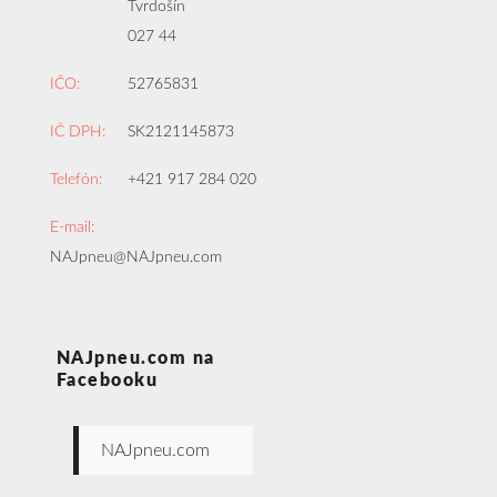
Tvrdošín
027 44
IČO:
52765831
IČ DPH:
SK2121145873
Telefón:
+421 917 284 020
E-mail:
NAJpneu@NAJpneu.com
NAJpneu.com na
Facebooku
NAJpneu.com