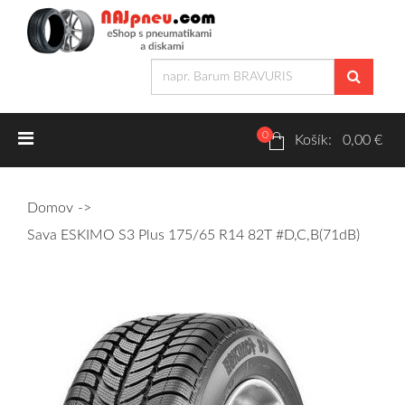
0
Letné pneumatiky
Košík: 0,00 €
Osobné/crossover + malé úžitkové
Domov
SUV/crossover + OFFRoad-ové
Sava ESKIMO S3 Plus 175/65 R14 82T #D,C,B(71dB)
Dodávkové + malé úžitkové
Zimné pneumatiky
Osobné/crossover + malé úžitkové
SUV/crossover + OFFRoad-ové