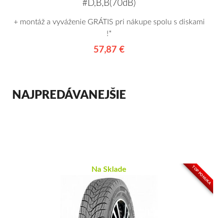
#D,B,B(70dB)
+ montáž a vyváženie GRÁTIS pri nákupe spolu s diskami
!*
57,87 €
NAJPREDÁVANEJŠIE
TOP PONUKA
Na Sklade