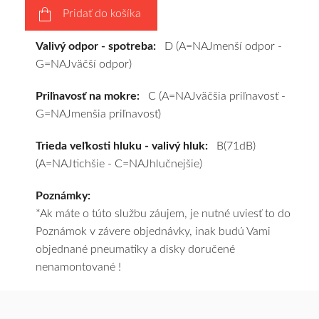
Pridať do košíka
a
pošleme
Valivý odpor - spotreba:
D (A=NAJmenší odpor -
zadarmo.
G=NAJväčší odpor)
Priľnavosť na mokre:
C (A=NAJväčšia priľnavosť -
G=NAJmenšia priľnavosť)
Trieda veľkosti hluku - valivý hluk:
B(71dB)
(A=NAJtichšie - C=NAJhlučnejšie)
Poznámky:
*Ak máte o túto službu záujem, je nutné uviesť to do
Poznámok v závere objednávky, inak budú Vami
objednané pneumatiky a disky doručené
nenamontované !