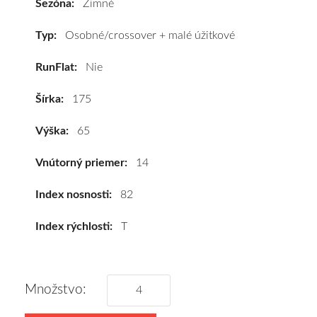
Sezóna:
Zimné
R14
82T
Typ:
Osobné/crossover + malé úžitkové
#D,C,B(71dB)
RunFlat:
Nie
kúpite
za
Šírka:
175
výhodnú
cenu
Výška:
65
a
k
Vnútorný priemer:
14
tomu
vám
Index nosnosti:
82
pneumatiky
Index rýchlosti:
T
obujeme
na
disky
podľa
Množstvo:
vášho
výberu