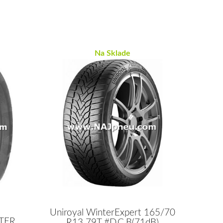
Na Sklade
Uniroyal WinterExpert 165/70
TER
R13 79T #D,C,B(71dB)