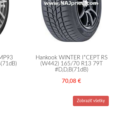
 MP93
Hankook WINTER I*CEPT RS
(71dB)
(W442) 165/70 R13 79T
#D,D,B(71dB)
70,08 €
Zobraziť všetky