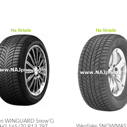
Na Sklade
Na Sklade
en WINGUARD Snow'G
Westlake SNOWMAS
H2 165/70 R13 79T