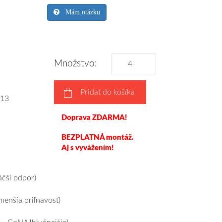
Mám otázku
Množstvo:
Pridať do košíka
13
Doprava ZDARMA!
BEZPLATNÁ montáž.
Aj s vyvážením!
čší odpor)
enšia priľnavosť)