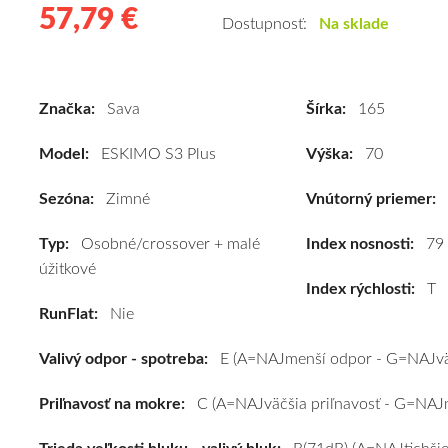
57,79 €
57.79
Kvalitné
Dostupnosť:
Na sklade
zimné
pneumatiky
pre
Značka:
Sava
Šírka:
165
osobné
vozidlo
Model:
ESKIMO S3 Plus
Výška:
70
Sava
ESKIMO
Sezóna:
Zimné
Vnútorný priemer:
S3
Typ:
Osobné/crossover + malé
Plus
Index nosnosti:
79
úžitkové
165/70
Index rýchlosti:
T
R13
RunFlat:
Nie
79T
#E,C,B(71dB)
Valivý odpor - spotreba:
E (A=NAJmenší odpor - G=NAJvä
kúpite
za
Priľnavosť na mokre:
C (A=NAJväčšia priľnavosť - G=NAJm
výhodnú
cenu