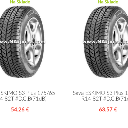
Na Sklade
Na Sklade
ESKIMO S3 Plus 175/65
Sava ESKIMO S3 Plus 
4 82T #D,C,B(71dB)
R14 82T #D,C,B(71
54,26 €
63,57 €