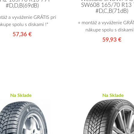
SW608 165/70 R13 
#D,D,B(69dB)
#D,C,B(71dB)
táž a vyváženie GRÁTIS pri
+ montáž a vyváženie GRÁT
ákupe spolu s diskami !*
nákupe spolu s diskami 
57,36 €
59,93 €
Na Sklade
Na Sklade