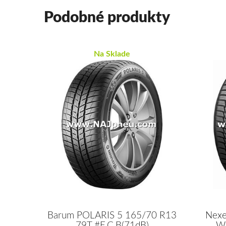
Podobné produkty
Na Sklade
Barum POLARIS 5 165/70 R13
Nex
79T #E,C,B(71dB)
W