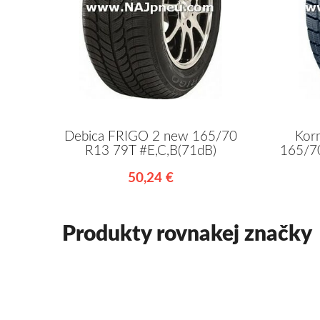
Debica FRIGO 2 new 165/70
Kor
R13 79T #E,C,B(71dB)
165/70
50,24 €
Produkty rovnakej značky