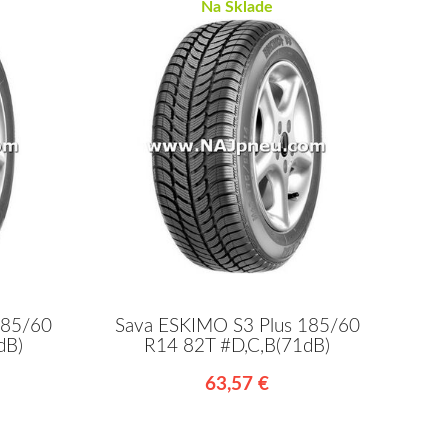
Na Sklade
185/60
Sava ESKIMO S3 Plus 185/60
dB)
R14 82T #D,C,B(71dB)
63,57 €