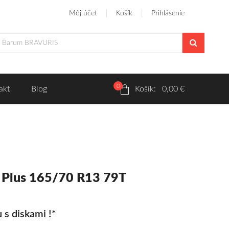
Môj účet
Košík
Prihlásenie
0
akt
Blog
Košík: 0,00 €
 Plus 165/70 R13 79T
 s diskami !*