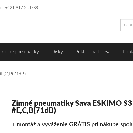
n:
+421 917 284 020
oročné pneumatiky
Disky
Puklice na kolesá
Kont
#E,C,B(71dB)
Zimné pneumatiky Sava ESKIMO S3
#E,C,B(71dB)
+ montáž a vyváženie GRÁTIS pri nákupe spolu