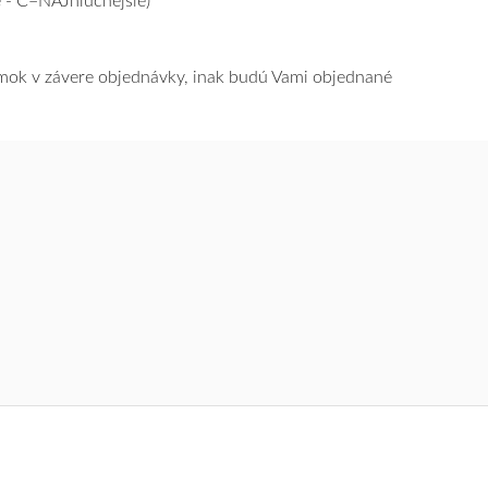
 - C=NAJhlučnejšie)
námok v závere objednávky, inak budú Vami objednané