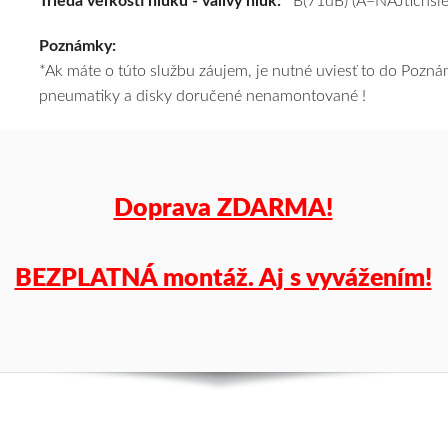
Trieda veľkosti hluku - valivý hluk:
B(71dB) (A=NAJtichšie
a
Poznámky:
k
*Ak máte o túto službu záujem, je nutné uviesť to do Poz
tomu
pneumatiky a disky doručené nenamontované !
vám
pneumatiky
obujeme
na
disky
Doprava ZDARMA!
podľa
vášho
výberu
BEZPLATNÁ montáž. Aj s vyvážením!
a
pošleme
zadarmo.