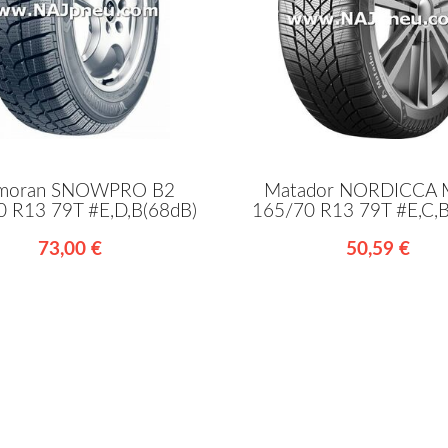
moran SNOWPRO B2
Matador NORDICCA
 R13 79T #E,D,B(68dB)
165/70 R13 79T #E,C,B
73,00 €
50,59 €