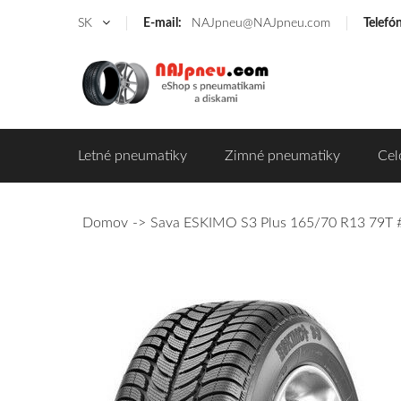
SK
E-mail:
NAJpneu@NAJpneu.com
Telefó
Letné pneumatiky
Zimné pneumatiky
Cel
Domov
Sava ESKIMO S3 Plus 165/70 R13 79T 