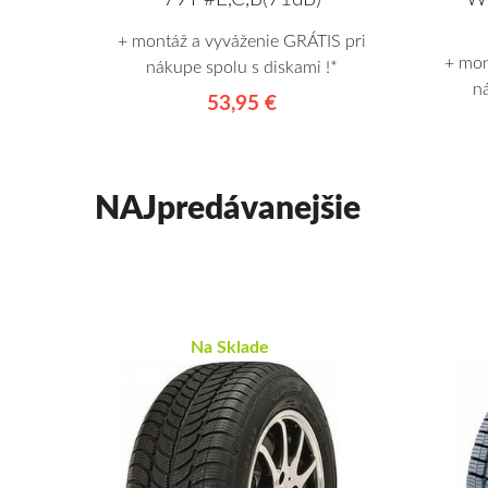
+ montáž a vyváženie GRÁTIS pri
+ mon
nákupe spolu s diskami !*
n
53,95 €
NAJpredávanejšie
Na Sklade