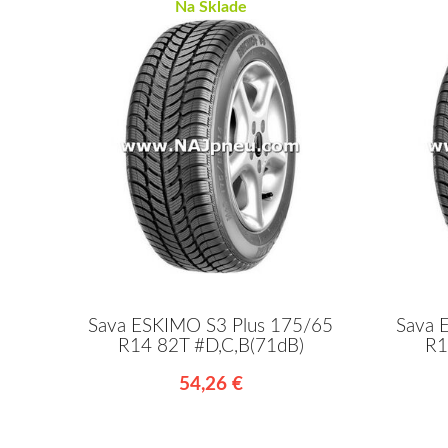
Na Sklade
Sava ESKIMO S3 Plus 175/65
Sava 
R14 82T #D,C,B(71dB)
R1
54,26 €