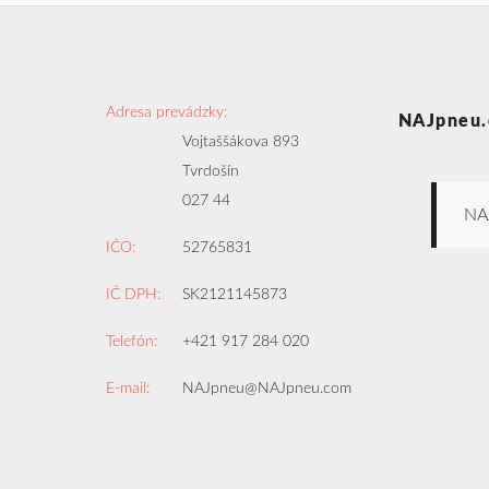
Adresa prevádzky:
NAJpneu.
Vojtaššákova 893
Tvrdošín
027 44
NA
IČO:
52765831
IČ DPH:
SK2121145873
Telefón:
+421 917 284 020
E-mail:
NAJpneu@NAJpneu.com