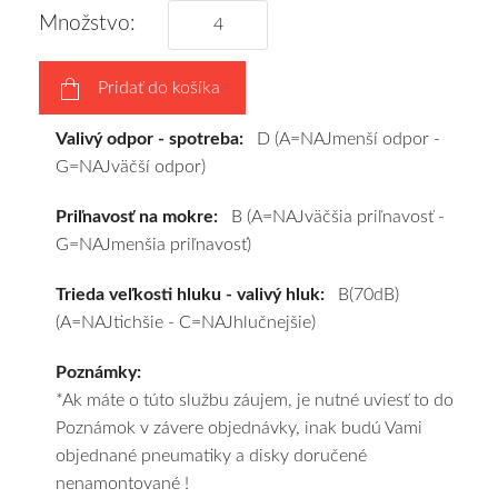
disky
Množstvo:
podľa
vášho
Pridať do košíka
výberu
a
Valivý odpor - spotreba:
D (A=NAJmenší odpor -
pošleme
G=NAJväčší odpor)
zadarmo.
Priľnavosť na mokre:
B (A=NAJväčšia priľnavosť -
G=NAJmenšia priľnavosť)
Trieda veľkosti hluku - valivý hluk:
B(70dB)
(A=NAJtichšie - C=NAJhlučnejšie)
Poznámky:
*Ak máte o túto službu záujem, je nutné uviesť to do
Poznámok v závere objednávky, inak budú Vami
objednané pneumatiky a disky doručené
nenamontované !