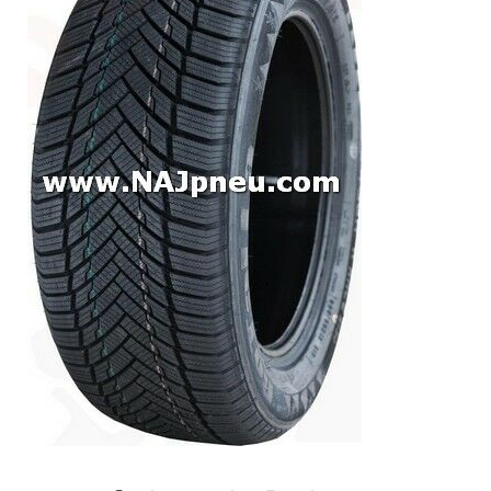
Dodávkové + malé úžitkové
Celoročné pneumatiky
Osobné/crossover + malé úžitkové
SUV/crossover + OFFRoad-ové
Dodávkové + malé úžitkové
Disky
Hliníkové / ALU disky / Elektróny
Plechové
Puklice na kolesá
Kontakt
Blog