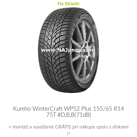
Na Sklade
Kumho WinterCraft WP52 Plus 155/65 R14
75T #D,B,B(71dB)
+ montáž a vyváženie GRÁTIS pri nákupe spolu s diskami
!*