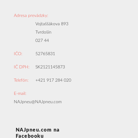
Adresa prevádzky:
Vojtaššákova 893
Tvrdošín
027 44
IČO:
52765831
IČ DPH:
SK2121145873
Telefón:
+421 917 284 020
E-mail:
NAJpneu@NAJpneu.com
NAJpneu.com na
Facebooku