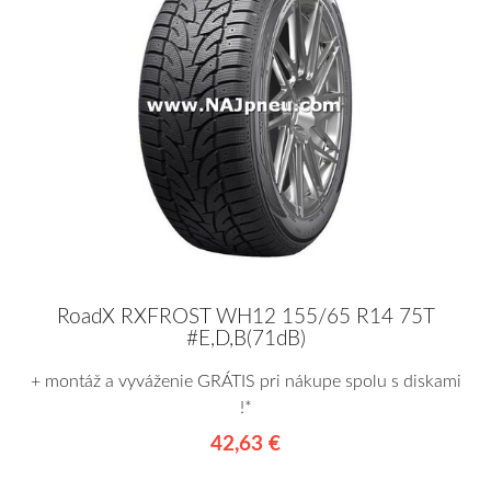
RoadX RXFROST WH12 155/65 R14 75T
#E,D,B(71dB)
+ montáž a vyváženie GRÁTIS pri nákupe spolu s diskami
!*
42,63 €