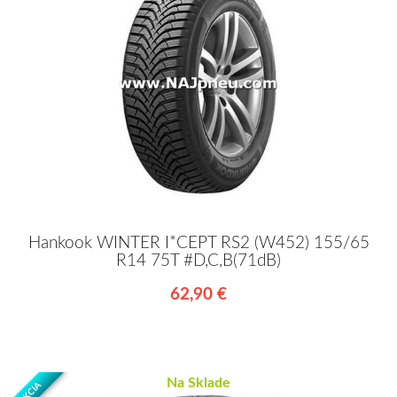
Hankook WINTER I*CEPT RS2 (W452) 155/65
R14 75T #D,C,B(71dB)
62,90 €
Na Sklade
AKCIA