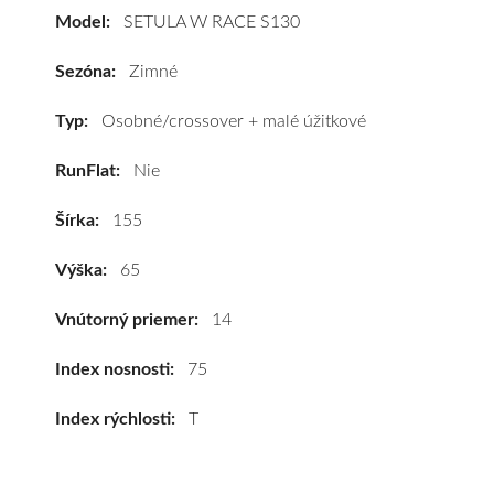
W
Model:
SETULA W RACE S130
RACE
S130
Sezóna:
Zimné
155/65
R14
Typ:
Osobné/crossover + malé úžitkové
75T
RunFlat:
Nie
#D,B,B(70dB)
kúpite
Šírka:
155
za
výhodnú
Výška:
65
cenu
a
Vnútorný priemer:
14
k
tomu
Index nosnosti:
75
vám
Index rýchlosti:
T
pneumatiky
obujeme
na