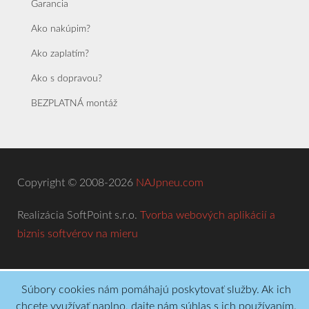
Garancia
Ako nakúpim?
Ako zaplatím?
Ako s dopravou?
BEZPLATNÁ montáž
Copyright © 2008-2026
NAJpneu.com
Realizácia SoftPoint s.r.o.
Tvorba webových aplikácií a
biznis softvérov na mieru
Súbory cookies nám pomáhajú poskytovať služby. Ak ich
chcete využívať naplno, dajte nám súhlas s ich používaním.