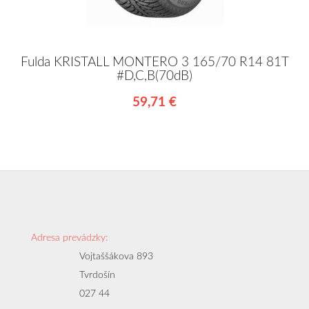
Fulda KRISTALL MONTERO 3 165/70 R14 81T
#D,C,B(70dB)
59,71 €
Adresa prevádzky:
Vojtaššákova 893
Tvrdošín
027 44