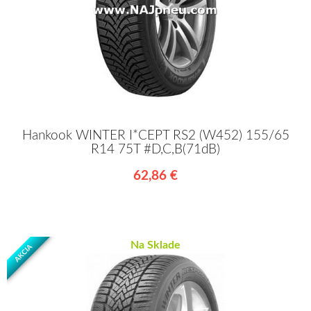
Hankook WINTER I*CEPT RS2 (W452) 155/65
R14 75T #D,C,B(71dB)
62,86 €
Na Sklade
AKCIA