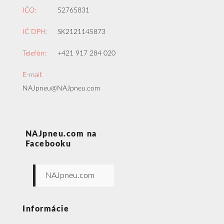
IČO:
52765831
IČ DPH:
SK2121145873
Telefón:
+421 917 284 020
E-mail:
NAJpneu@NAJpneu.com
NAJpneu.com na
Facebooku
NAJpneu.com
Informácie