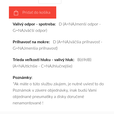
vášho
výberu
Pridať do košíka
a
pošleme
Valivý odpor - spotreba:
D (A=NAJmenší odpor -
zadarmo.
G=NAJväčší odpor)
Priľnavosť na mokre:
D (A=NAJväčšia priľnavosť -
G=NAJmenšia priľnavosť)
Trieda veľkosti hluku - valivý hluk:
B(69dB)
(A=NAJtichšie - C=NAJhlučnejšie)
Poznámky:
*Ak máte o túto službu záujem, je nutné uviesť to do
Poznámok v závere objednávky, inak budú Vami
objednané pneumatiky a disky doručené
nenamontované !