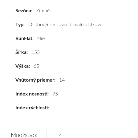
3
155/65
Sezóna:
Zimné
R14
75T
Typ:
Osobné/crossover + malé úžitkové
#D,D,B(69dB)
RunFlat:
Nie
kúpite
za
Šírka:
155
výhodnú
cenu
Výška:
65
a
k
Vnútorný priemer:
14
tomu
vám
Index nosnosti:
75
pneumatiky
Index rýchlosti:
T
obujeme
na
disky
podľa
Množstvo: