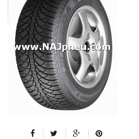
Dodávkové + malé úžitkové
Celoročné pneumatiky
Osobné/crossover + malé úžitkové
SUV/crossover + OFFRoad-ové
Dodávkové + malé úžitkové
Disky
Hliníkové / ALU disky / Elektróny
Plechové
Puklice na kolesá
Kontakt
Blog