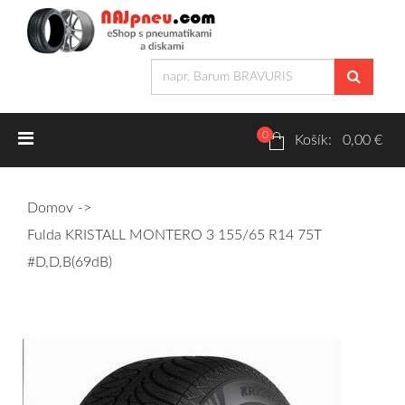
0
Letné pneumatiky
Košík: 0,00 €
Osobné/crossover + malé úžitkové
Domov
SUV/crossover + OFFRoad-ové
Fulda KRISTALL MONTERO 3 155/65 R14 75T
Dodávkové + malé úžitkové
#D,D,B(69dB)
Zimné pneumatiky
Osobné/crossover + malé úžitkové
SUV/crossover + OFFRoad-ové