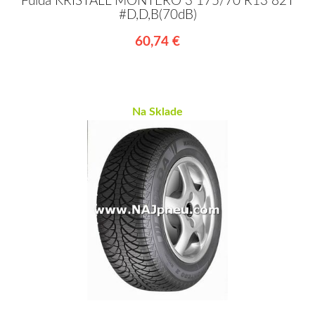
Fulda KRISTALL MONTERO 3 175/70 R13 82T
#D,D,B(70dB)
60,74 €
Na Sklade