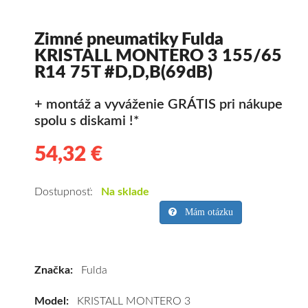
Zimné pneumatiky Fulda
KRISTALL MONTERO 3 155/65
R14 75T #D,D,B(69dB)
+ montáž a vyváženie GRÁTIS pri nákupe
spolu s diskami !*
54,32 €
54.32
Kvalitné
zimné
pneumatiky
Dostupnosť:
Na sklade
pre
Mám otázku
osobné
vozidlo
Fulda
Značka:
Fulda
KRISTALL
MONTERO
Model:
KRISTALL MONTERO 3