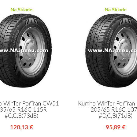
Na Sklade
Na Sklade
 WinTer PorTran CW51
Kumho WinTer PorTra
35/65 R16C 115R
205/65 R16C 10
#C,C,B(73dB)
#D,C,B(71dB)
120,13 €
95,89 €