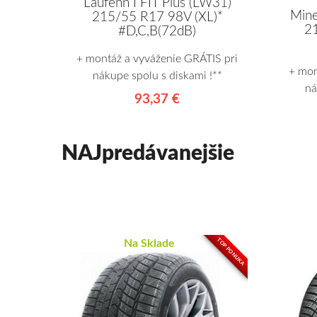
Laufenn I FIT Plus (LW31)
Min
215/55 R17 98V (XL)*
21
#D,C,B(72dB)
+ montáž a vyváženie GRÁTIS pri
+ mon
nákupe spolu s diskami !**
ná
93,37 €
NAJpredávanejšie
TOP PONUKA
Na Sklade