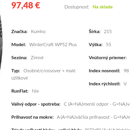
97,48 €
97.48
Kvalitné
Dostupnosť:
Na sklade
zimné
pneumatiky
pre
Značka:
Kumho
Šírka:
215
osobné
vozidlo
Model:
WinterCraft WP52 Plus
Výška:
55
Kumho
WinterCraft
Sezóna:
Zimné
Vnútorný priemer:
WP52
Typ:
Osobné/crossover + malé
Plus
Index nosnosti:
98
úžitkové
215/55
Index rýchlosti:
V
R17
RunFlat:
Nie
98V
(XL)*
Valivý odpor - spotreba:
C (A=NAJmenší odpor - G=NAJvä
#C,A,B(72dB)
kúpite
Priľnavosť na mokre:
A (A=NAJväčšia priľnavosť - G=NAJme
za
výhodnú