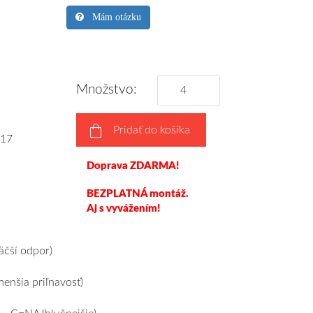
Mám otázku
Množstvo:
Pridať do košíka
17
Doprava ZDARMA!
BEZPLATNÁ montáž.
Aj s vyvážením!
čší odpor)
nšia priľnavosť)