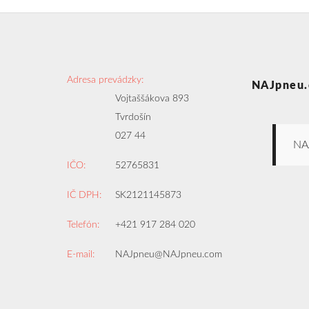
Adresa prevádzky:
NAJpneu.
Vojtaššákova 893
Tvrdošín
027 44
NA
IČO:
52765831
IČ DPH:
SK2121145873
Telefón:
+421 917 284 020
E-mail:
NAJpneu@NAJpneu.com