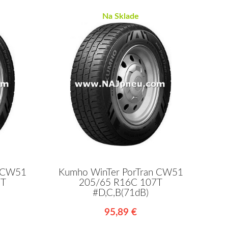
Na Sklade
n CW51
Kumho WinTer PorTran CW51
7T
205/65 R16C 107T
#D,C,B(71dB)
95,89 €