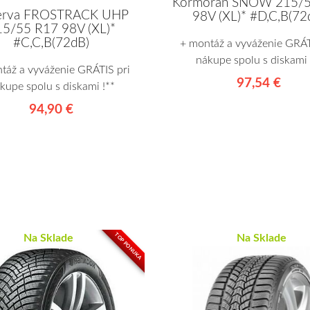
Kormoran SNOW 215/5
erva FROSTRACK UHP
98V (XL)* #D,C,B(72
5/55 R17 98V (XL)*
#C,C,B(72dB)
+ montáž a vyváženie GRÁT
nákupe spolu s diskami 
táž a vyváženie GRÁTIS pri
97,54 €
kupe spolu s diskami !**
94,90 €
TOP PONUKA
Na Sklade
Na Sklade