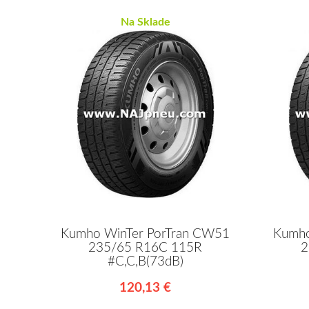
Na Sklade
Kumho WinTer PorTran CW51
Kumho
235/65 R16C 115R
2
#C,C,B(73dB)
120,13 €