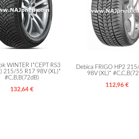
ok WINTER I*CEPT RS3
Debica FRIGO HP2 215
) 215/55 R17 98V (XL)*
98V (XL)* #C,C,B(72
#C,B,B(72dB)
112,96 €
132,64 €