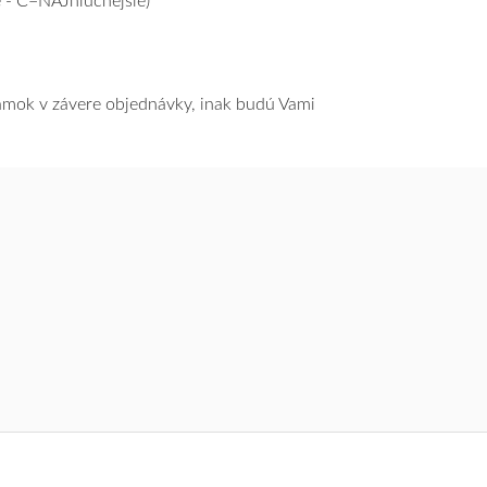
 - C=NAJhlučnejšie)
námok v závere objednávky, inak budú Vami