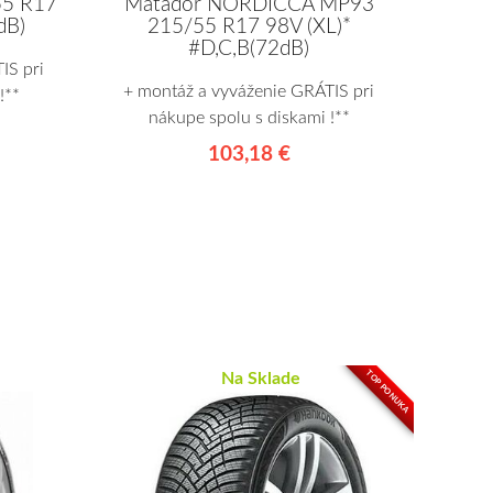
5 R17
Matador NORDICCA MP93
dB)
215/55 R17 98V (XL)*
#D,C,B(72dB)
IS pri
+ montáž a vyváženie GRÁTIS pri
!**
nákupe spolu s diskami !**
103,18 €
TOP PONUKA
Na Sklade