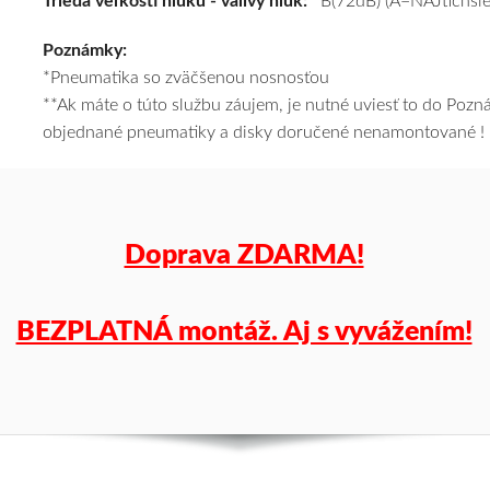
Trieda veľkosti hluku - valivý hluk:
B(72dB) (A=NAJtichšie
cenu
Poznámky:
a
*Pneumatika so zväčšenou nosnosťou
k
**Ak máte o túto službu záujem, je nutné uviesť to do Poz
tomu
objednané pneumatiky a disky doručené nenamontované !
vám
pneumatiky
obujeme
na
disky
Doprava ZDARMA!
podľa
vášho
výberu
BEZPLATNÁ montáž. Aj s vyvážením!
a
pošleme
zadarmo.