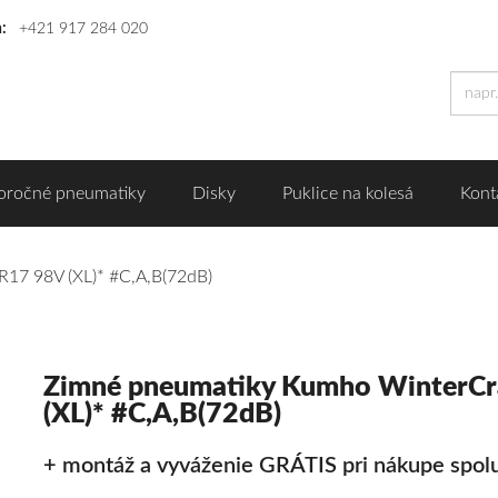
n:
+421 917 284 020
oročné pneumatiky
Disky
Puklice na kolesá
Kont
17 98V (XL)* #C,A,B(72dB)
Zimné pneumatiky Kumho WinterCr
(XL)* #C,A,B(72dB)
+ montáž a vyváženie GRÁTIS pri nákupe spolu