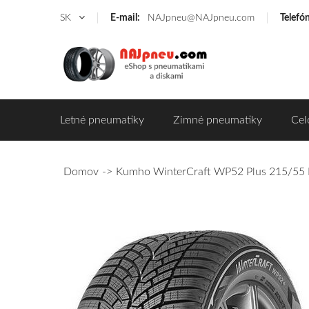
SK
E-mail:
NAJpneu@NAJpneu.com
Telefó
Letné pneumatiky
Zimné pneumatiky
Cel
Domov
Kumho WinterCraft WP52 Plus 215/55 R