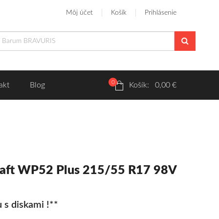
Môj účet
Košík
Prihlásenie
0
akt
Blog
Košík: 0,00 €
aft WP52 Plus 215/55 R17 98V
 s diskami !**