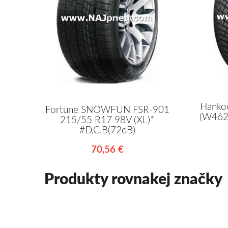
Hanko
Fortune SNOWFUN FSR-901
(W462
215/55 R17 98V (XL)*
#D,C,B(72dB)
70,56 €
Produkty rovnakej značky