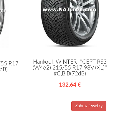
Hankook WINTER I*CEPT RS3
/55 R17
(W462) 215/55 R17 98V (XL)*
dB)
#C,B,B(72dB)
132,64 €
Zobraziť všetky