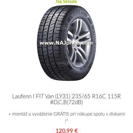
Na Sklade
Laufenn I FIT Van (LY31) 235/65 R16C 115R
#D,C,B(72dB)
+ montáž a vyváženie GRÁTIS pri nákupe spolu s diskami
!*
120,99 €