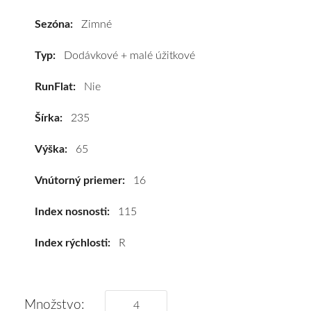
235/65
R16C
Sezóna:
Zimné
115R
#C,C,B(73dB)
Typ:
Dodávkové + malé úžitkové
kúpite
RunFlat:
Nie
za
výhodnú
Šírka:
235
cenu
a
Výška:
65
k
tomu
Vnútorný priemer:
16
vám
pneumatiky
Index nosnosti:
115
obujeme
Index rýchlosti:
R
na
disky
podľa
vášho
Množstvo: