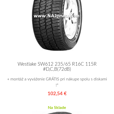
Westlake SW612 235/65 R16C 115R
#D,C,B(72dB)
+ montáž a vyváženie GRÁTIS pri nákupe spolu s diskami
!*
102,54 €
Na Sklade