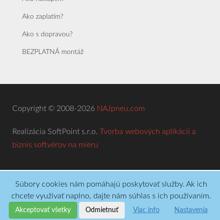
Ako zaplatím?
Ako s dopravou?
BEZPLATNÁ montáž
Copyright © 2008-2026
NAJpneu.com
Realizácia SoftPoint s.r.o.
Tvorba webových aplikácií a
biznis softvérov na mieru
Súbory cookies nám pomáhajú poskytovať služby. Ak ich
chcete využívať naplno, dajte nám súhlas s ich používaním.
Akceptovať všetky
Odmietnuť
Viac info
Nastavenia