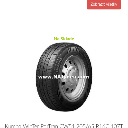
Zobraziť všetky
Na Sklade
Kumho WinTer PorTran CW51 205/65 R16C 107T