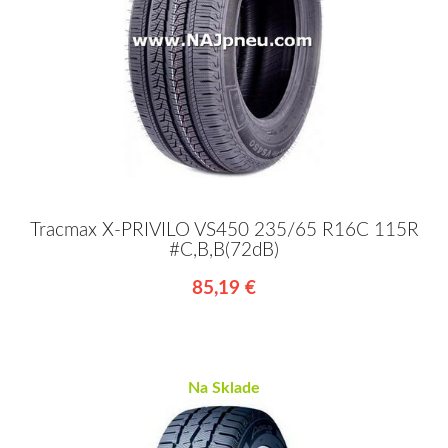
Tracmax X-PRIVILO VS450 235/65 R16C 115R
#C,B,B(72dB)
85,19 €
Na Sklade