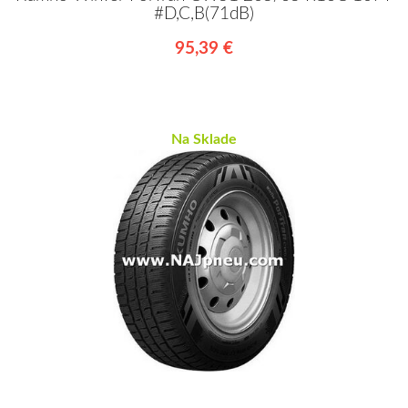
#D,C,B(71dB)
95,39 €
Na Sklade