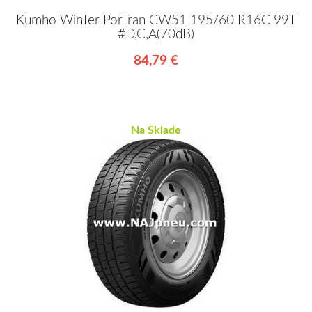
Kumho WinTer PorTran CW51 195/60 R16C 99T
#D,C,A(70dB)
84,79 €
Na Sklade