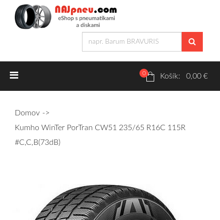
0
Letné pneumatiky
Košík: 0,00 €
Osobné/crossover + malé úžitkové
Domov
SUV/crossover + OFFRoad-ové
Kumho WinTer PorTran CW51 235/65 R16C 115R
Dodávkové + malé úžitkové
#C,C,B(73dB)
Zimné pneumatiky
Osobné/crossover + malé úžitkové
SUV/crossover + OFFRoad-ové