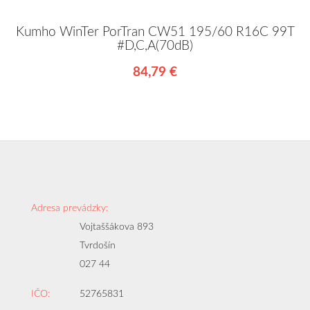
Kumho WinTer PorTran CW51 195/60 R16C 99T
#D,C,A(70dB)
84,79 €
Adresa prevádzky:
Vojtaššákova 893
Tvrdošín
027 44
IČO:
52765831