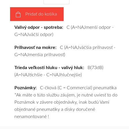
výberu
a
Pridať do košíka
pošleme
zadarmo.
Valivý odpor - spotreba:
C (A=NAJmenší odpor -
G=NAJväčší odpor)
Priľnavosť na mokre:
C (A=NAJväčšia priľnavosť -
G=NAJmenšia priľnavosť)
Trieda veľkosti hluku - valivý hluk:
B(73dB)
(A=NAJtichšie - C=NAJhlučnejšie)
Poznámky:
C-čková (C = Commercial) pneumatika
*Ak máte o túto službu záujem, je nutné uviesť to do
Poznámok v závere objednávky, inak budú Vami
objednané pneumatiky a disky doručené
nenamontované !