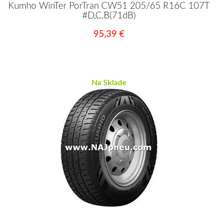
Kumho WinTer PorTran CW51 205/65 R16C 107T
#D,C,B(71dB)
95,39 €
Na Sklade