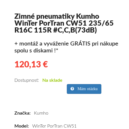
Zimné pneumatiky Kumho
WinTer PorTran CW51 235/65
R16C 115R #C,C,B(73dB)
+ montáž a vyváženie GRÁTIS pri nákupe
spolu s diskami !*
120,13 €
120.13
Kvalitné
zimné
pneumatiky
Dostupnosť:
Na sklade
pre
Mám otázku
dodávku
Kumho
WinTer
Značka:
Kumho
PorTran
CW51
Model:
WinTer PorTran CW51