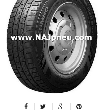
Dodávkové + malé úžitkové
Celoročné pneumatiky
Osobné/crossover + malé úžitkové
SUV/crossover + OFFRoad-ové
Dodávkové + malé úžitkové
Disky
Hliníkové / ALU disky / Elektróny
Plechové
Puklice na kolesá
Kontakt
Blog