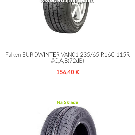
Falken EUROWINTER VAN01 235/65 R16C 115R
#C,A,B(72dB)
156,40 €
Na Sklade