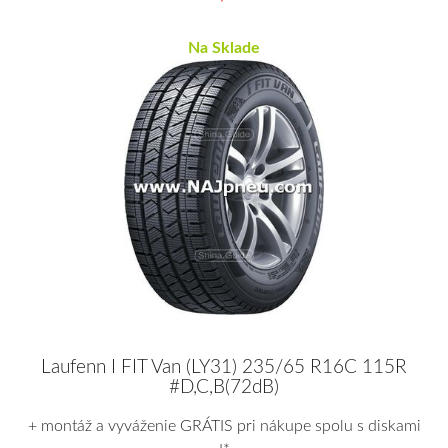
Na Sklade
Laufenn I FIT Van (LY31) 235/65 R16C 115R
#D,C,B(72dB)
+ montáž a vyváženie GRÁTIS pri nákupe spolu s diskami