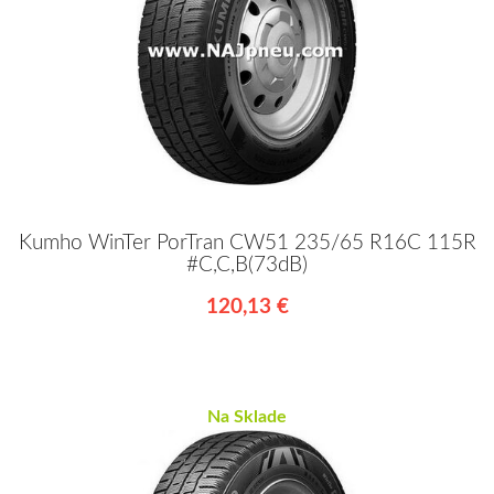
Kumho WinTer PorTran CW51 235/65 R16C 115R
#C,C,B(73dB)
120,13 €
Na Sklade