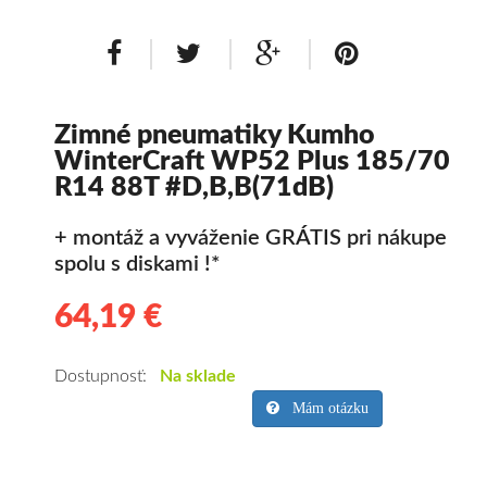
Zimné pneumatiky Kumho
WinterCraft WP52 Plus 185/70
R14 88T #D,B,B(71dB)
+ montáž a vyváženie GRÁTIS pri nákupe
spolu s diskami !*
64,19 €
64.19
Kvalitné
zimné
pneumatiky
Dostupnosť:
Na sklade
pre
Mám otázku
osobné
vozidlo
Kumho