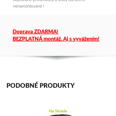
nenamontované !
Doprava ZDARMA!
BEZPLATNÁ montáž. Aj s vyvážením!
PODOBNÉ PRODUKTY
Na Sklade