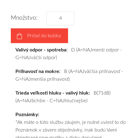
disky
podľa
Množstvo:
vášho
výberu
Pridať do košíka
a
pošleme
Valivý odpor - spotreba:
D (A=NAJmenší odpor -
zadarmo.
G=NAJväčší odpor)
Priľnavosť na mokre:
B (A=NAJväčšia priľnavosť -
G=NAJmenšia priľnavosť)
Trieda veľkosti hluku - valivý hluk:
B(71dB)
(A=NAJtichšie - C=NAJhlučnejšie)
Poznámky:
*Ak máte o túto službu záujem, je nutné uviesť to do
Poznámok v závere objednávky, inak budú Vami
objednané pneumatiky a disky doručené