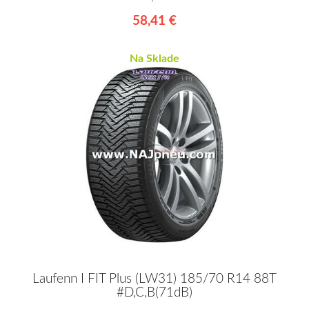
58,41 €
Na Sklade
Laufenn I FIT Plus (LW31) 185/70 R14 88T
#D,C,B(71dB)