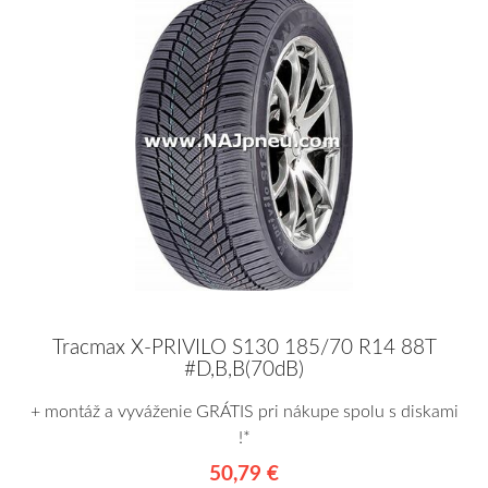
Tracmax X-PRIVILO S130 185/70 R14 88T
#D,B,B(70dB)
+ montáž a vyváženie GRÁTIS pri nákupe spolu s diskami
!*
50,79 €