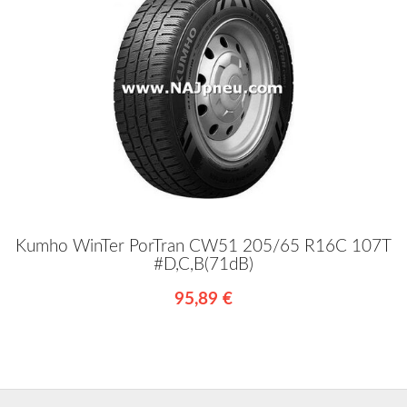
Kumho WinTer PorTran CW51 205/65 R16C 107T
#D,C,B(71dB)
95,89 €