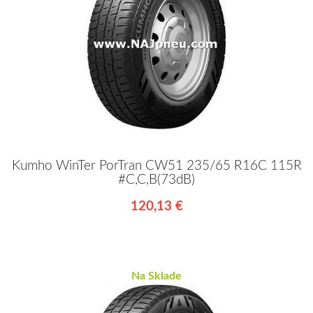
Kumho WinTer PorTran CW51 235/65 R16C 115R
#C,C,B(73dB)
120,13 €
Na Sklade