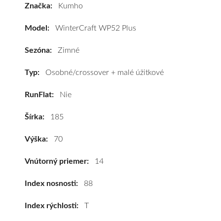
Značka:
Kumho
WinterCraft
WP52
Model:
WinterCraft WP52 Plus
Plus
185/70
Sezóna:
Zimné
R14
88T
Typ:
Osobné/crossover + malé úžitkové
#D,B,B(71dB)
RunFlat:
Nie
kúpite
za
Šírka:
185
výhodnú
cenu
Výška:
70
a
k
Vnútorný priemer:
14
tomu
vám
Index nosnosti:
88
pneumatiky
Index rýchlosti:
T
obujeme
na