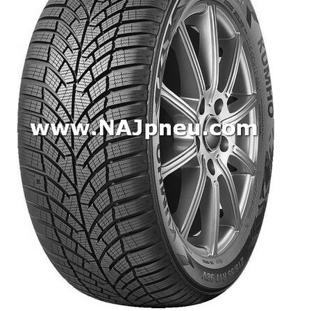
Dodávkové + malé úžitkové
Celoročné pneumatiky
Osobné/crossover + malé úžitkové
SUV/crossover + OFFRoad-ové
Dodávkové + malé úžitkové
Disky
Hliníkové / ALU disky / Elektróny
Plechové
Puklice na kolesá
Kontakt
Blog