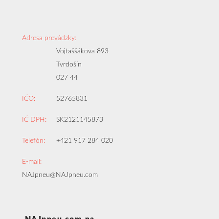
Adresa prevádzky:
Vojtaššákova 893
Tvrdošín
027 44
IČO:
52765831
IČ DPH:
SK2121145873
Telefón:
+421 917 284 020
E-mail:
NAJpneu@NAJpneu.com