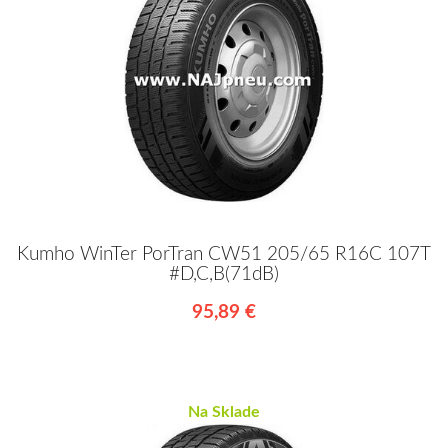
Kumho WinTer PorTran CW51 205/65 R16C 107T
#D,C,B(71dB)
95,89 €
Na Sklade