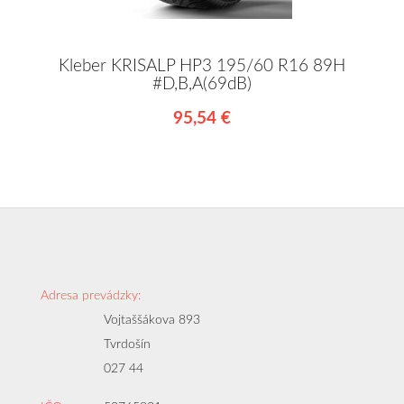
Kleber KRISALP HP3 195/60 R16 89H
#D,B,A(69dB)
95,54 €
Adresa prevádzky:
Vojtaššákova 893
Tvrdošín
027 44