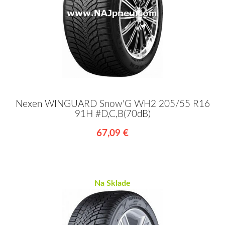
Nexen WINGUARD Snow'G WH2 205/55 R16
91H #D,C,B(70dB)
67,09 €
Na Sklade