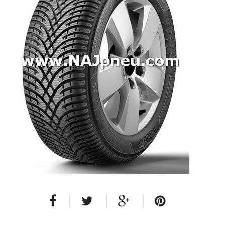
Dodávkové + malé úžitkové
Celoročné pneumatiky
Osobné/crossover + malé úžitkové
SUV/crossover + OFFRoad-ové
Dodávkové + malé úžitkové
Disky
Hliníkové / ALU disky / Elektróny
Plechové
Puklice na kolesá
Kontakt
Blog