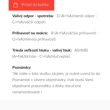
Pridať do košíka
pošleme
zadarmo.
Valivý odpor - spotreba:
D (A=NAJmenší odpor -
G=NAJväčší odpor)
Priľnavosť na mokre:
B (A=NAJväčšia priľnavosť -
G=NAJmenšia priľnavosť)
Trieda veľkosti hluku - valivý hluk:
A(69dB)
(A=NAJtichšie - C=NAJhlučnejšie)
Poznámky:
*Ak máte o túto službu záujem, je nutné uviesť to do
Poznámok v závere objednávky, inak budú Vami
objednané pneumatiky a disky doručené
nenamontované !