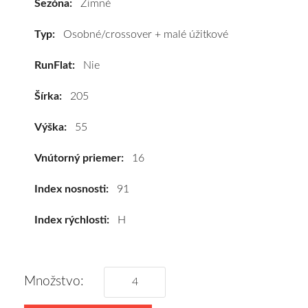
Sezóna:
Zimné
91H
#D,B,A(69dB)
Typ:
Osobné/crossover + malé úžitkové
kúpite
RunFlat:
Nie
za
výhodnú
Šírka:
205
cenu
a
Výška:
55
k
tomu
Vnútorný priemer:
16
vám
pneumatiky
Index nosnosti:
91
obujeme
Index rýchlosti:
H
na
disky
podľa
vášho
Množstvo:
výberu
a