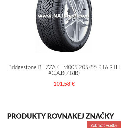
Bridgestone BLIZZAK LM005 205/55 R16 91H
#C,A,B(71dB)
101,58 €
PRODUKTY ROVNAKEJ ZNAČKY
Zobraziť všetky