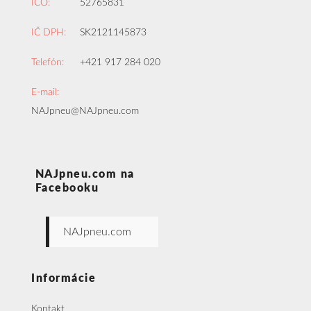
IČO:
52765831
IČ DPH:
SK2121145873
Telefón:
+421 917 284 020
E-mail:
NAJpneu@NAJpneu.com
NAJpneu.com na
Facebooku
NAJpneu.com
Informácie
Kontakt