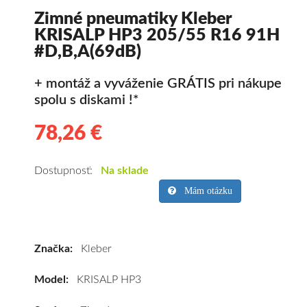
Zimné pneumatiky Kleber
KRISALP HP3 205/55 R16 91H
#D,B,A(69dB)
+ montáž a vyváženie GRÁTIS pri nákupe
spolu s diskami !*
78,26 €
78.26
Kvalitné
zimné
pneumatiky
Dostupnosť:
Na sklade
pre
Mám otázku
osobné
vozidlo
Kleber
Značka:
Kleber
KRISALP
HP3
Model:
KRISALP HP3
205/55
R16