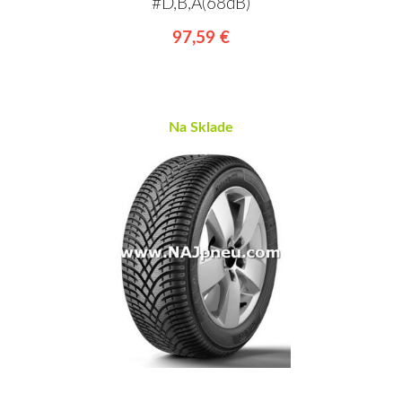
#D,B,A(68dB)
97,59 €
Na Sklade