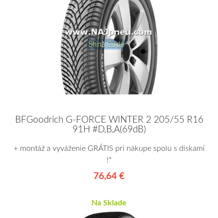
BFGoodrich G-FORCE WINTER 2 205/55 R16
91H #D,B,A(69dB)
+ montáž a vyváženie GRÁTIS pri nákupe spolu s diskami
!*
76,64 €
Na Sklade