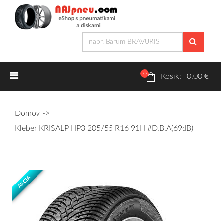
0
Letné pneumatiky
Košík: 0,00 €
Osobné/crossover + malé úžitkové
Domov
SUV/crossover + OFFRoad-ové
Kleber KRISALP HP3 205/55 R16 91H #D,B,A(69dB)
Dodávkové + malé úžitkové
Zimné pneumatiky
AKCIA
Osobné/crossover + malé úžitkové
SUV/crossover + OFFRoad-ové