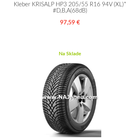
Kleber KRISALP HP3 205/55 R16 94V (XL)*
#D,B,A(68dB)
97,59 €
Na Sklade