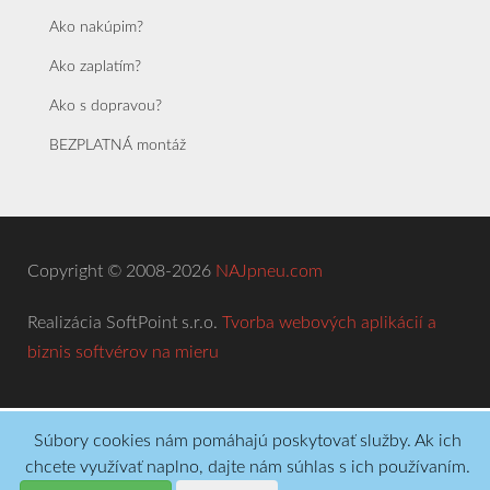
Ako nakúpim?
Ako zaplatím?
Ako s dopravou?
BEZPLATNÁ montáž
Copyright © 2008-2026
NAJpneu.com
Realizácia SoftPoint s.r.o.
Tvorba webových aplikácií a
biznis softvérov na mieru
Súbory cookies nám pomáhajú poskytovať služby. Ak ich
chcete využívať naplno, dajte nám súhlas s ich používaním.