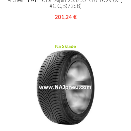
Michelin LATITUDE Alpin 255/55 R18 109V (XL)*
#C,C,B(72dB)
201,24 €
Na Sklade