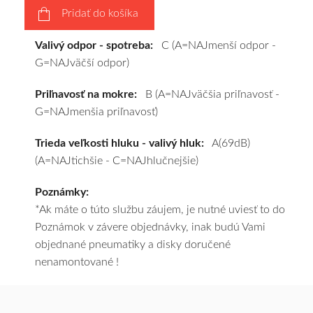
Pridať do košíka
pošleme
zadarmo.
Valivý odpor - spotreba:
C (A=NAJmenší odpor -
G=NAJväčší odpor)
Priľnavosť na mokre:
B (A=NAJväčšia priľnavosť -
G=NAJmenšia priľnavosť)
Trieda veľkosti hluku - valivý hluk:
A(69dB)
(A=NAJtichšie - C=NAJhlučnejšie)
Poznámky:
*Ak máte o túto službu záujem, je nutné uviesť to do
Poznámok v závere objednávky, inak budú Vami
objednané pneumatiky a disky doručené
nenamontované !