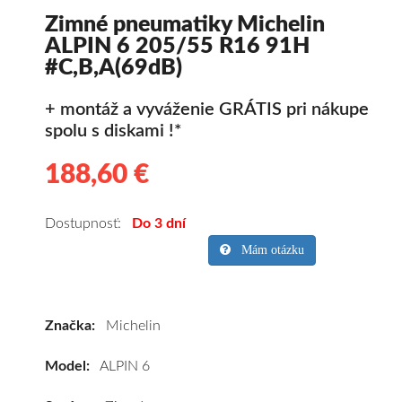
Zimné pneumatiky Michelin
ALPIN 6 205/55 R16 91H
#C,B,A(69dB)
+ montáž a vyváženie GRÁTIS pri nákupe
spolu s diskami !*
188,60 €
188.60
Kvalitné
zimné
pneumatiky
Dostupnosť:
Do 3 dní
pre
Mám otázku
osobné
vozidlo
Michelin
Značka:
Michelin
ALPIN
6
Model:
ALPIN 6
205/55
R16