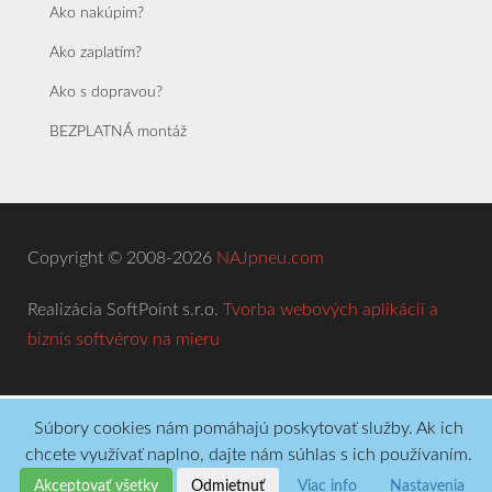
Ako nakúpim?
Ako zaplatím?
Ako s dopravou?
BEZPLATNÁ montáž
Copyright © 2008-2026
NAJpneu.com
Realizácia SoftPoint s.r.o.
Tvorba webových aplikácií a
biznis softvérov na mieru
Súbory cookies nám pomáhajú poskytovať služby. Ak ich
chcete využívať naplno, dajte nám súhlas s ich používaním.
Akceptovať všetky
Odmietnuť
Viac info
Nastavenia