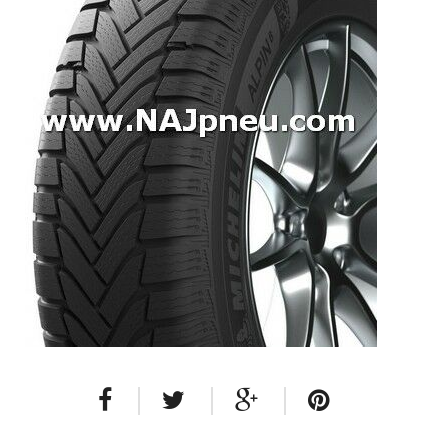
Dodávkové + malé úžitkové
Celoročné pneumatiky
Osobné/crossover + malé úžitkové
SUV/crossover + OFFRoad-ové
Dodávkové + malé úžitkové
Disky
Hliníkové / ALU disky / Elektróny
Plechové
Puklice na kolesá
Kontakt
Blog