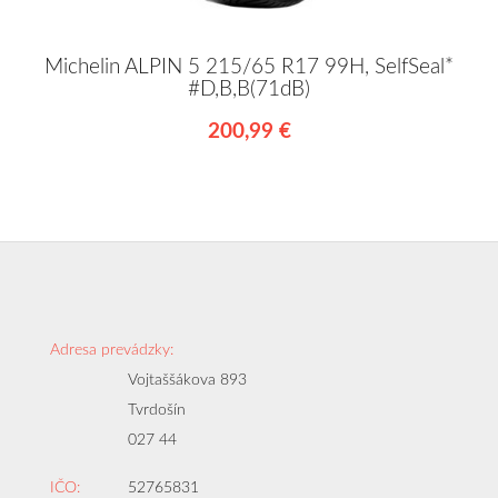
Michelin ALPIN 5 215/65 R17 99H, SelfSeal*
#D,B,B(71dB)
200,99 €
Adresa prevádzky:
Vojtaššákova 893
Tvrdošín
027 44
IČO:
52765831