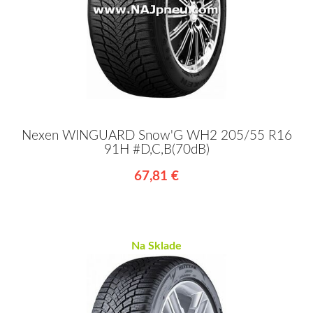
Nexen WINGUARD Snow'G WH2 205/55 R16
91H #D,C,B(70dB)
67,81 €
Na Sklade