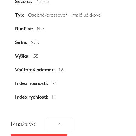
Sezóna:
Zimné
91H
#C,B,A(69dB)
Typ:
Osobné/crossover + malé úžitkové
kúpite
RunFlat:
Nie
za
výhodnú
Šírka:
205
cenu
a
Výška:
55
k
tomu
Vnútorný priemer:
16
vám
pneumatiky
Index nosnosti:
91
obujeme
Index rýchlosti:
H
na
disky
podľa
vášho
Množstvo:
výberu
a