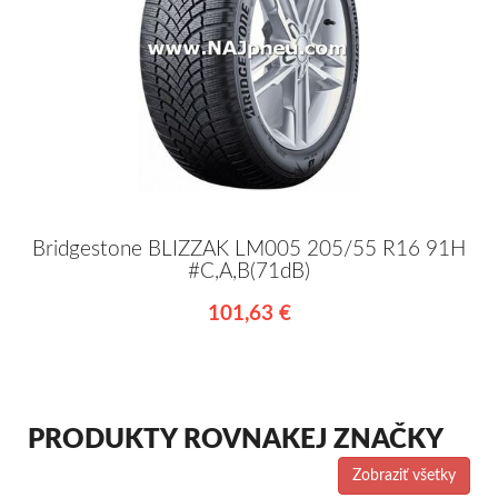
Bridgestone BLIZZAK LM005 205/55 R16 91H
#C,A,B(71dB)
101,63 €
PRODUKTY ROVNAKEJ ZNAČKY
Zobraziť všetky