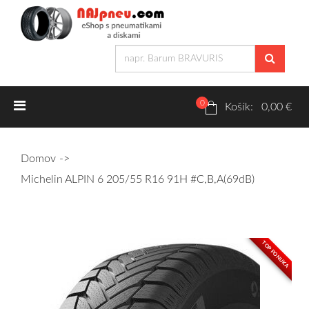
0
Letné pneumatiky
Košík: 0,00 €
Osobné/crossover + malé úžitkové
Domov
SUV/crossover + OFFRoad-ové
Michelin ALPIN 6 205/55 R16 91H #C,B,A(69dB)
Dodávkové + malé úžitkové
Zimné pneumatiky
TOP PONUKA
Osobné/crossover + malé úžitkové
SUV/crossover + OFFRoad-ové