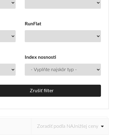
RunFlat
Index nosnosti
Zrušiť filter