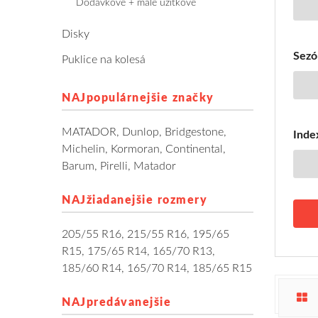
Dodávkové + malé úžitkové
Disky
Sezó
Puklice na kolesá
NAJpopulárnejšie značky
MATADOR
,
Dunlop
,
Bridgestone
,
Index
Michelin
,
Kormoran
,
Continental
,
Barum
,
Pirelli
,
Matador
NAJžiadanejšie rozmery
205/55 R16
,
215/55 R16
,
195/65
R15
,
175/65 R14
,
165/70 R13
,
185/60 R14
,
165/70 R14
,
185/65 R15
NAJpredávanejšie