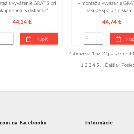
táž a vyváženie GRÁTIS pri
+ montáž a vyváženie GRÁT
ákupe spolu s diskami !*
nákupe spolu s diskami 
44,14 €
44,74 €
Kúpiť
Kúp
Zobrazená 1 až 12 položka z 43
1
2
3
4
5
…
Ďalšia ›
Posle
com na Facebooku
Informácie