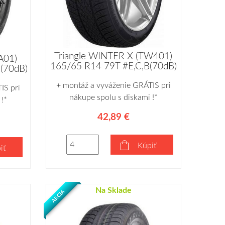
Triangle WINTER X (TW401)
A01)
165/65 R14 79T #E,C,B(70dB)
(70dB)
+ montáž a vyváženie GRÁTIS pri
IS pri
nákupe spolu s diskami !*
!*
42,89 €
Kúpiť
iť
Na Sklade
AKCIA