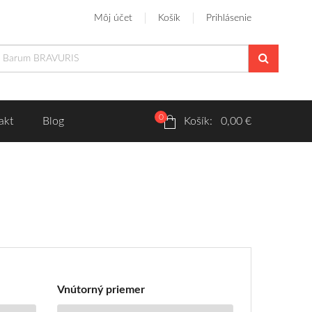
Môj účet
Košík
Prihlásenie
0
akt
Blog
Košík: 0,00 €
Vnútorný priemer