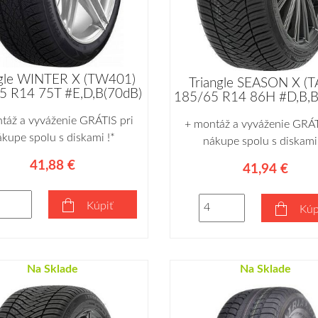
ngle WINTER X (TW401)
Triangle SEASON X (T
5 R14 75T #E,D,B(70dB)
185/65 R14 86H #D,B,B
táž a vyváženie GRÁTIS pri
+ montáž a vyváženie GRÁT
ákupe spolu s diskami !*
nákupe spolu s diskami 
41,88 €
41,94 €
Kúpiť
Kúp
Na Sklade
Na Sklade