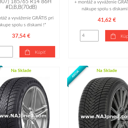
307) 185/65 R14 86H
+ montáž a vyváženie GRÁT
#D,B,B(70dB)
nákupe spolu s diskami 
táž a vyváženie GRÁTIS pri
41,62 €
ákupe spolu s diskami !*
37,54 €
Kúp
Kúpiť
Na Sklade
Na Sklade
AKCIA