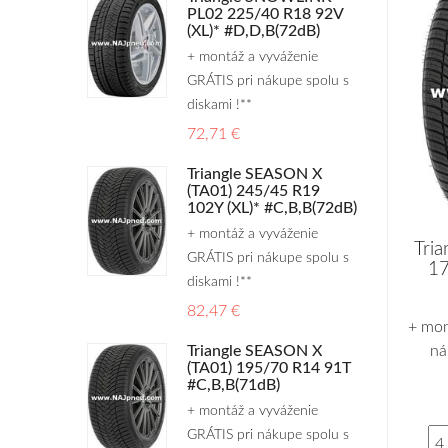
PL02 225/40 R18 92V
(XL)* #D,D,B(72dB)
+ montáž a vyváženie
GRÁTIS pri nákupe spolu s
diskami !**
72,71 €
Triangle SEASON X
(TA01) 245/45 R19
102Y (XL)* #C,B,B(72dB)
+ montáž a vyváženie
Tri
GRÁTIS pri nákupe spolu s
17
diskami !**
82,47 €
+ mon
ná
Triangle SEASON X
(TA01) 195/70 R14 91T
#C,B,B(71dB)
+ montáž a vyváženie
GRÁTIS pri nákupe spolu s