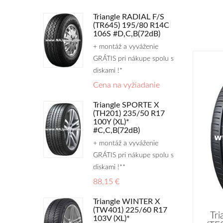
Triangle RADIAL F/S
(TR645) 195/80 R14C
106S #D,C,B(72dB)
+ montáž a vyváženie
GRÁTIS pri nákupe spolu s
diskami !*
Cena na vyžiadanie
Triangle SPORTE X
(TH201) 235/50 R17
100Y (XL)*
#C,C,B(72dB)
+ montáž a vyváženie
GRÁTIS pri nákupe spolu s
diskami !**
88,15 €
Triangle WINTER X
(TW401) 225/60 R17
Tri
103V (XL)*