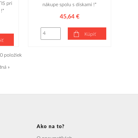
IS pri
nákupe spolu s diskami !*
!*
45,64 €
Kúpiť
iť
0 položiek
dná »
Ako na to?