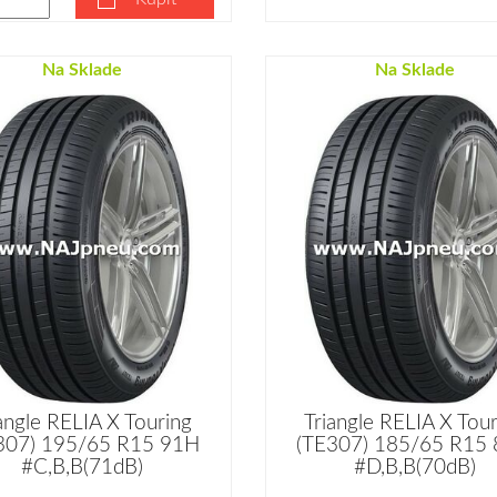
Na Sklade
Na Sklade
angle RELIA X Touring
Triangle RELIA X Tou
307) 195/65 R15 91H
(TE307) 185/65 R15
#C,B,B(71dB)
#D,B,B(70dB)