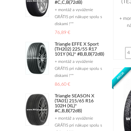
(TE
#C,C,B(72dB)
+ montáž a vyváženie
GRÁTIS pri nákupe spolu s
+ mon
diskami !**
n
76,89 €
Triangle EFFE X Sport
(TH202) 225/55 R17
101Y (XL)* #B,B,B(72dB)
+ montáž a vyváženie
GRÁTIS pri nákupe spolu s
AKCIA
diskami !**
86,60 €
Triangle SEASON X
(TA01) 215/65 R16
102H (XL)*
#C,B,B(72dB)
+ montáž a vyváženie
GRÁTIS pri nákupe spolu s