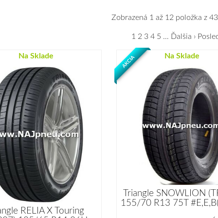
Zobrazená 1 až 12 položka z 43
1
2
3
4
5
…
Ďalšia ›
Posle
Na Sklade
Na Sklade
AKCIA
Triangle SNOWLION (T
155/70 R13 75T #E,E,B
angle RELIA X Touring