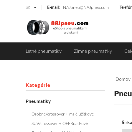
SK
E-mail:
NAJpneu@NAJpneu.com
Telefó
Letné pneumatiky
Zimné pneumatiky
Cel
Domov
Kategórie
Pneu
Filte
Pneumatiky
pre
Pne
Osobné/crossover + malé úžitkové
Tria
Šírk
SUV/crossover + OFFRoad-ové