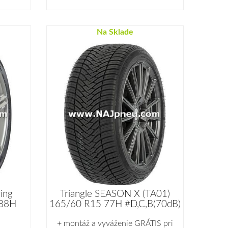
Na Sklade
ring
Triangle SEASON X (TA01)
 88H
165/60 R15 77H #D,C,B(70dB)
+ montáž a vyváženie GRÁTIS pri