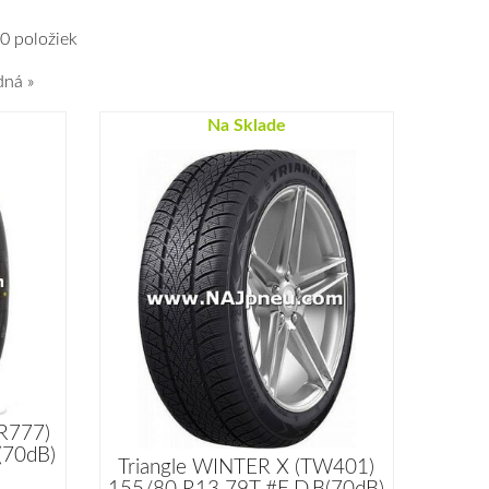
0 položiek
dná »
Na Sklade
R777)
(70dB)
Triangle WINTER X (TW401)