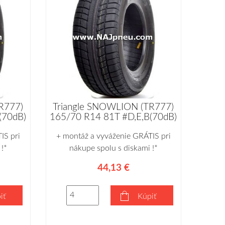
R777)
Triangle SNOWLION (TR777)
(70dB)
165/70 R14 81T #D,E,B(70dB)
IS pri
+ montáž a vyváženie GRÁTIS pri
!*
nákupe spolu s diskami !*
44,13 €
iť
Kúpiť