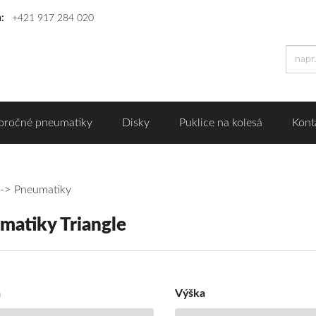
n:
+421 917 284 020
oročné pneumatiky
Disky
Puklice na kolesá
Kont
Pneumatiky
matiky Triangle
r
umatiky
ngle
a
Výška