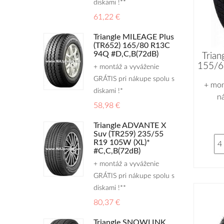
diskami !**
61,22 €
Triangle MILEAGE Plus
(TR652) 165/80 R13C
94Q #D,C,B(72dB)
Tria
155/6
+ montáž a vyváženie
GRÁTIS pri nákupe spolu s
+ mon
diskami !*
n
58,98 €
Triangle ADVANTE X
Suv (TR259) 235/55
R19 105W (XL)*
#C,C,B(72dB)
+ montáž a vyváženie
GRÁTIS pri nákupe spolu s
diskami !**
80,37 €
Triangle SNOWLINK