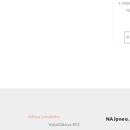
+ mon
n
Adresa prevádzky:
NAJpneu.
Vojtaššákova 893