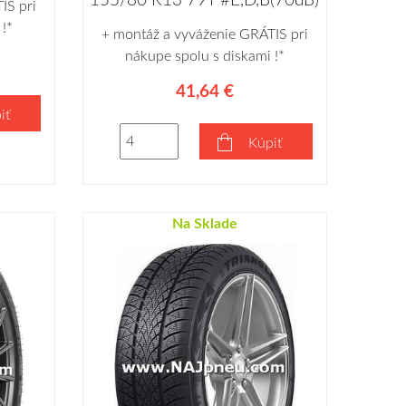
155/80 R13 79T #E,D,B(70dB)
IS pri
!*
+ montáž a vyváženie GRÁTIS pri
nákupe spolu s diskami !*
41,64 €
iť
Kúpiť
Na Sklade