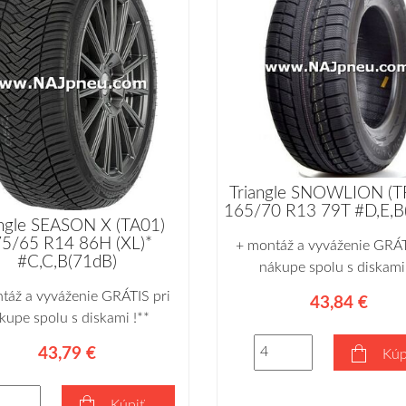
Triangle SNOWLION (T
165/70 R13 79T #D,E,B
angle SEASON X (TA01)
5/65 R14 86H (XL)*
+ montáž a vyváženie GRÁT
#C,C,B(71dB)
nákupe spolu s diskami 
táž a vyváženie GRÁTIS pri
43,84 €
kupe spolu s diskami !**
43,79 €
Kúp
Kúpiť