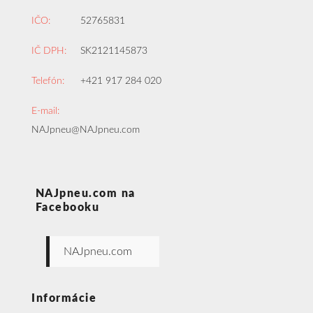
IČO:
52765831
IČ DPH:
SK2121145873
Telefón:
+421 917 284 020
E-mail:
NAJpneu@NAJpneu.com
NAJpneu.com na
Facebooku
NAJpneu.com
Informácie