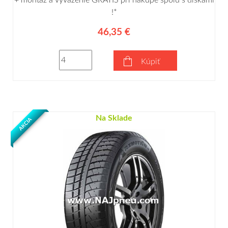
+ montáž a vyváženie GRÁTIS pri nákupe spolu s diskami
!*
46,35 €
Kúpiť
Na Sklade
AKCIA