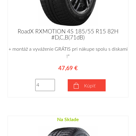
RoadX RXMOTION 4S 185/55 R15 82H
#D,C,B(71dB)
+ montáž a vyváženie GRÁTIS pri nákupe spolu s diskami
!*
47,69 €
Kúpiť
Na Sklade