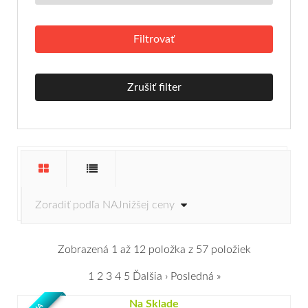
Zrušiť filter
Zobrazená 1 až 12 položka z 57 položiek
1
2
3
4
5
Ďalšia ›
Posledná »
Na Sklade