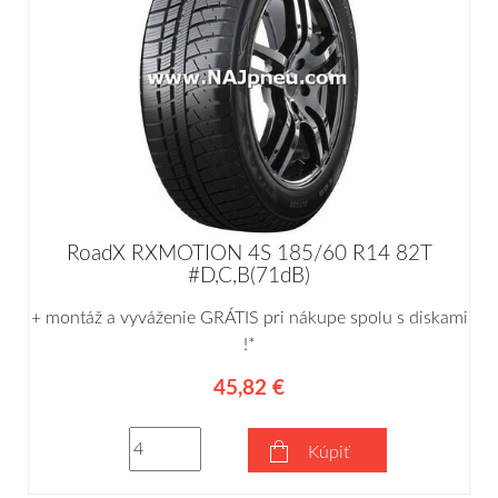
RoadX RXMOTION 4S 185/60 R14 82T
#D,C,B(71dB)
+ montáž a vyváženie GRÁTIS pri nákupe spolu s diskami
!*
45,82 €
Kúpiť