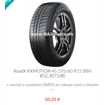
RoadX RXMOTION 4S 195/60 R15 88H
#D,C,B(71dB)
+ montáž a vyváženie GRÁTIS pri nákupe spolu s diskami
!*
50,35 €