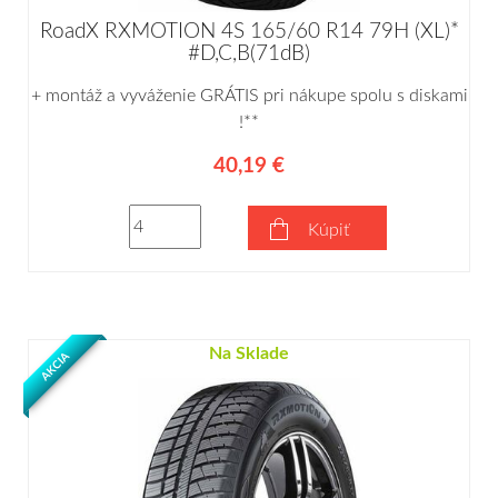
RoadX RXMOTION 4S 165/60 R14 79H (XL)*
#D,C,B(71dB)
+ montáž a vyváženie GRÁTIS pri nákupe spolu s diskami
!**
40,19 €
Kúpiť
Na Sklade
AKCIA