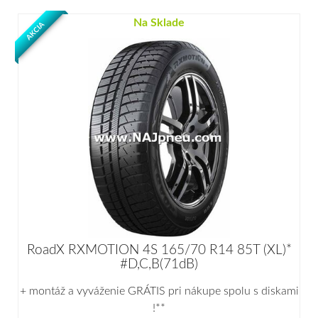
Na Sklade
AKCIA
RoadX RXMOTION 4S 165/70 R14 85T (XL)*
#D,C,B(71dB)
+ montáž a vyváženie GRÁTIS pri nákupe spolu s diskami
!**