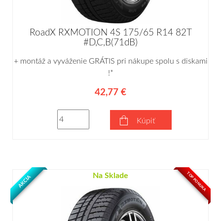
RoadX RXMOTION 4S 175/65 R14 82T
#D,C,B(71dB)
+ montáž a vyváženie GRÁTIS pri nákupe spolu s diskami
!*
42,77 €
Kúpiť
TOP PONUKA
Na Sklade
AKCIA