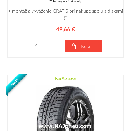
#D,C,B(71dB)
+ montáž a vyváženie GRÁTIS pri nákupe spolu s diskami
!*
49,66 €
Kúpiť
Na Sklade
AKCIA