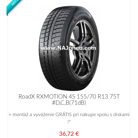
AKCIA
RoadX RXMOTION 4S 155/70 R13 75T
#D,C,B(71dB)
+ montáž a vyváženie GRÁTIS pri nákupe spolu s diskami
!*
36,72 €