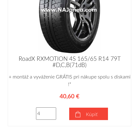
RoadX RXMOTION 4S 165/65 R14 79T
#D,C,B(71dB)
+ montáž a vyváženie GRÁTIS pri nákupe spolu s diskami
!*
40,60 €
Kúpiť