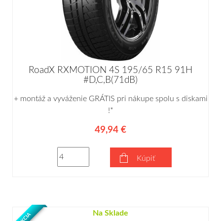
RoadX RXMOTION 4S 195/65 R15 91H
#D,C,B(71dB)
+ montáž a vyváženie GRÁTIS pri nákupe spolu s diskami
!*
49,94 €
Kúpiť
Na Sklade
AKCIA