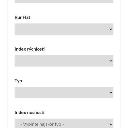
RunFlat
Index rýchlosti
Typ
Index nosnosti