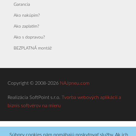
Garancia
Ako nakúpim?
Ako zaplatím?
Ako s dopravou?
BEZPLATNÁ montáž
Copyright © 2008-2026
NAJpneu.com
Realizácia SoftPoint s.r.o.
Tvorba webových aplikácií a
biznis softvérov na mieru
Súbory cookies nám pomáhajú poskytovať služby. Ak ich