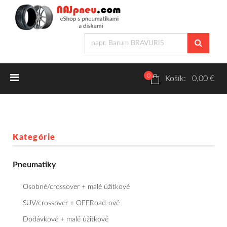
0
Letné pneumatiky
Košík: 0,00 €
Osobné/crossover + malé úžitkové
SUV/crossover + OFFRoad-ové
Kategórie
Dodávkové + malé úžitkové
Pneumatiky
Zimné pneumatiky
Osobné/crossover + malé úžitkové
Osobné/crossover + malé úžitkové
SUV/crossover + OFFRoad-ové
Dodávkové + malé úžitkové
SUV/crossover + OFFRoad-ové