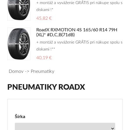
+ montáž a vyváženie GRÁTIS pri nákupe spolu s
diskami !*
45,82 €
RoadX RXMOTION 4S 165/60 R14 79H
(XL)* #D,C,B(71dB)
+ montáž a vyváženie GRÁTIS pri nákupe spolu s
diskami !**
40,19 €
Domov
Pneumatiky
PNEUMATIKY ROADX
Filter
pre
Pneumatiky
Šírka
RoadX