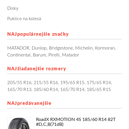
Dodávkové + malé úžitkové
Disky
Puklice na kolesá
Celoročné pneumatiky
NAJpopulárnejšie značky
Osobné/crossover + malé úžitkové
MATADOR
,
Dunlop
,
Bridgestone
,
Michelin
,
Kormoran
,
SUV/crossover + OFFRoad-ové
Continental
,
Barum
,
Pirelli
,
Matador
Dodávkové + malé úžitkové
NAJžiadanejšie rozmery
Disky
205/55 R16
,
215/55 R16
,
195/65 R15
,
175/65 R14
,
165/70 R13
,
185/60 R14
,
165/70 R14
,
185/65 R15
Hliníkové / ALU disky / Elektróny
NAJpredávanejšie
Plechové
RoadX RXMOTION 4S 185/60 R14 82T
Puklice na kolesá
Kontakt
Blog
#D,C,B(71dB)