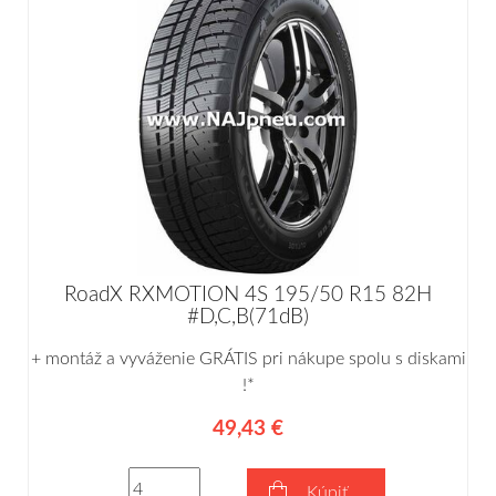
RoadX RXMOTION 4S 195/50 R15 82H
#D,C,B(71dB)
+ montáž a vyváženie GRÁTIS pri nákupe spolu s diskami
!*
49,43 €
Kúpiť