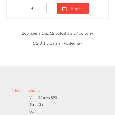
Kúpiť
Zobrazená 1 až 12 položka z 57 položiek
1
2
3
4
5
Ďalšia ›
Posledná »
Adresa prevádzky:
Vojtaššákova 893
Tvrdošín
027 44