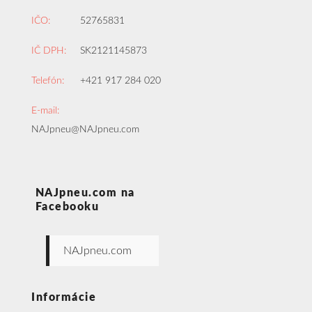
IČO:
52765831
IČ DPH:
SK2121145873
Telefón:
+421 917 284 020
E-mail:
NAJpneu@NAJpneu.com
NAJpneu.com na
Facebooku
NAJpneu.com
Informácie