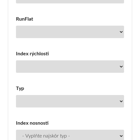
RunFlat
Index rýchlosti
Typ
Index nosnosti