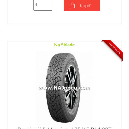
Kúpiť
TOP PONUKA
Na Sklade