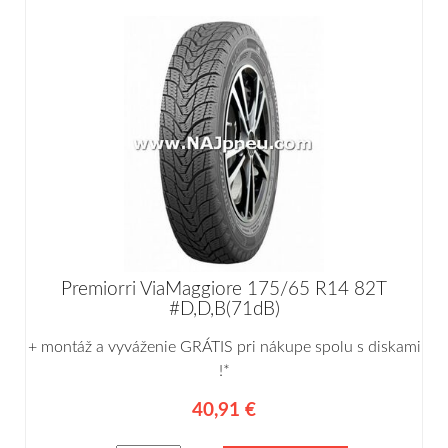
Premiorri ViaMaggiore 175/65 R14 82T
#D,D,B(71dB)
+ montáž a vyváženie GRÁTIS pri nákupe spolu s diskami
!*
40,91 €