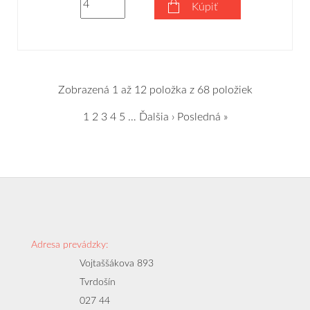
Kúpiť
Zobrazená 1 až 12 položka z 68 položiek
1
2
3
4
5
…
Ďalšia ›
Posledná »
Adresa prevádzky:
Vojtaššákova 893
Tvrdošín
027 44