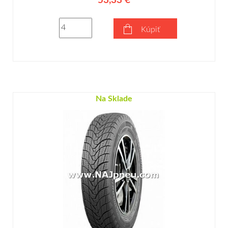
53,33 €
Kúpiť
Na Sklade