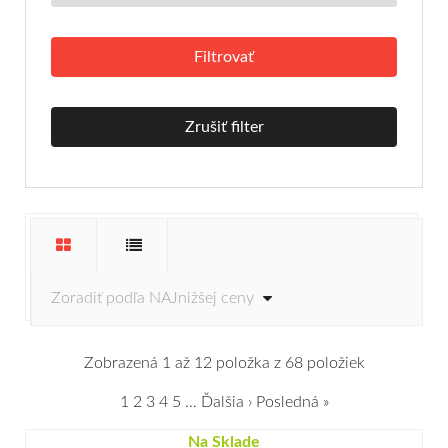
Zrušiť filter
Zobrazená 1 až 12 položka z 68 položiek
1
2
3
4
5
…
Ďalšia ›
Posledná »
Na Sklade