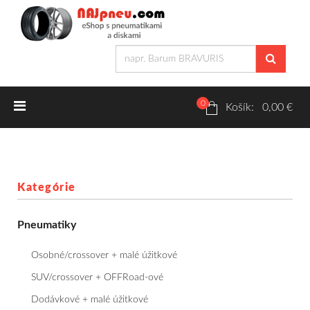
0
Letné pneumatiky
Košík: 0,00 €
Osobné/crossover + malé úžitkové
SUV/crossover + OFFRoad-ové
Kategórie
Dodávkové + malé úžitkové
Pneumatiky
Zimné pneumatiky
Osobné/crossover + malé úžitkové
Osobné/crossover + malé úžitkové
SUV/crossover + OFFRoad-ové
Dodávkové + malé úžitkové
SUV/crossover + OFFRoad-ové