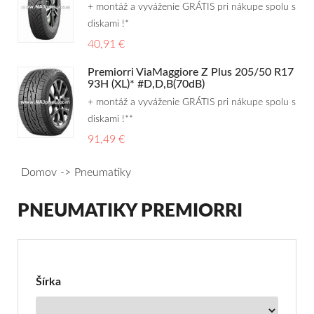
+ montáž a vyváženie GRÁTIS pri nákupe spolu s
diskami !*
40,91 €
Premiorri ViaMaggiore Z Plus 205/50 R17
93H (XL)* #D,D,B(70dB)
+ montáž a vyváženie GRÁTIS pri nákupe spolu s
diskami !**
91,49 €
Domov
Pneumatiky
PNEUMATIKY PREMIORRI
Filter
pre
Pneumatiky
Šírka
Premiorri