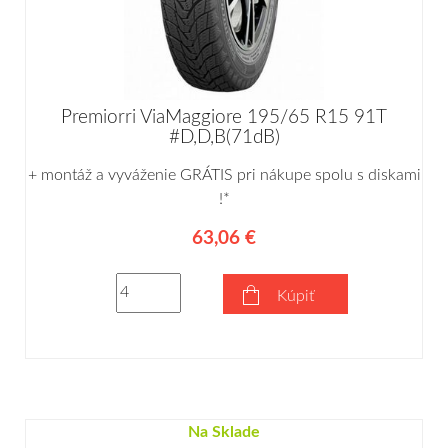
Premiorri ViaMaggiore 195/65 R15 91T
#D,D,B(71dB)
+ montáž a vyváženie GRÁTIS pri nákupe spolu s diskami
!*
63,06 €
Kúpiť
Na Sklade