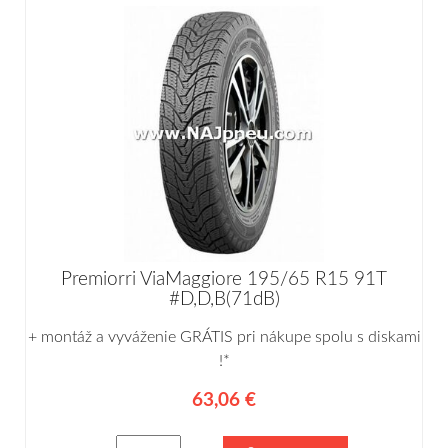
Premiorri ViaMaggiore 195/65 R15 91T
#D,D,B(71dB)
+ montáž a vyváženie GRÁTIS pri nákupe spolu s diskami
!*
63,06 €