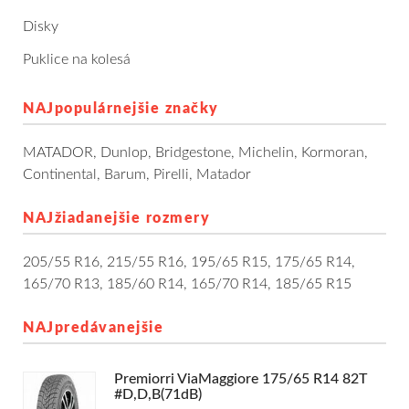
Dodávkové + malé úžitkové
Disky
Puklice na kolesá
Celoročné pneumatiky
NAJpopulárnejšie značky
Osobné/crossover + malé úžitkové
MATADOR
,
Dunlop
,
Bridgestone
,
Michelin
,
Kormoran
,
SUV/crossover + OFFRoad-ové
Continental
,
Barum
,
Pirelli
,
Matador
Dodávkové + malé úžitkové
NAJžiadanejšie rozmery
Disky
205/55 R16
,
215/55 R16
,
195/65 R15
,
175/65 R14
,
165/70 R13
,
185/60 R14
,
165/70 R14
,
185/65 R15
Hliníkové / ALU disky / Elektróny
NAJpredávanejšie
Plechové
Premiorri ViaMaggiore 175/65 R14 82T
Puklice na kolesá
Kontakt
Blog
#D,D,B(71dB)