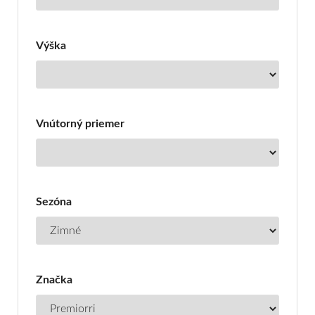
Výška
Vnútorný priemer
Sezóna
Značka