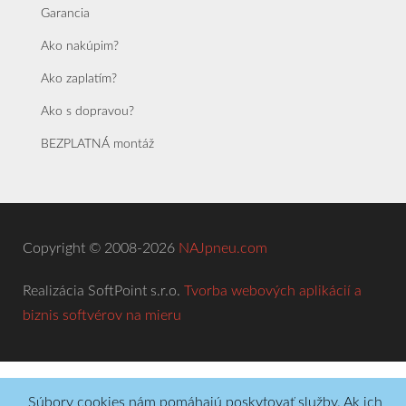
Garancia
Ako nakúpim?
Ako zaplatím?
Ako s dopravou?
BEZPLATNÁ montáž
Copyright © 2008-2026
NAJpneu.com
Realizácia SoftPoint s.r.o.
Tvorba webových aplikácií a
biznis softvérov na mieru
Súbory cookies nám pomáhajú poskytovať služby. Ak ich