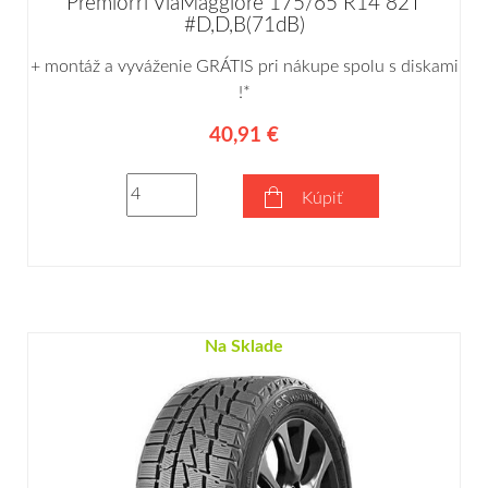
Premiorri ViaMaggiore 175/65 R14 82T
#D,D,B(71dB)
+ montáž a vyváženie GRÁTIS pri nákupe spolu s diskami
!*
40,91 €
Kúpiť
Na Sklade