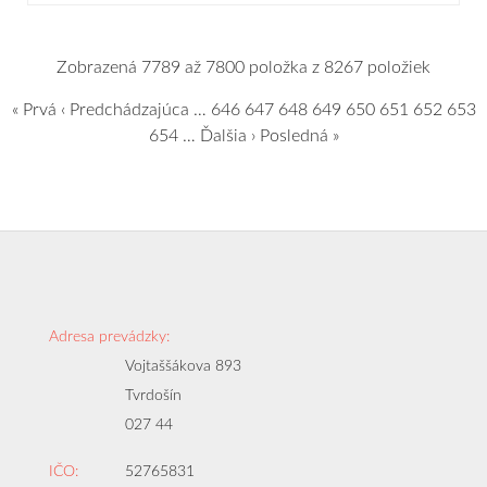
Zobrazená 7789 až 7800 položka z 8267 položiek
« Prvá
‹ Predchádzajúca
…
646
647
648
649
650
651
652
653
654
…
Ďalšia ›
Posledná »
Adresa prevádzky:
Vojtaššákova 893
Tvrdošín
027 44
IČO:
52765831