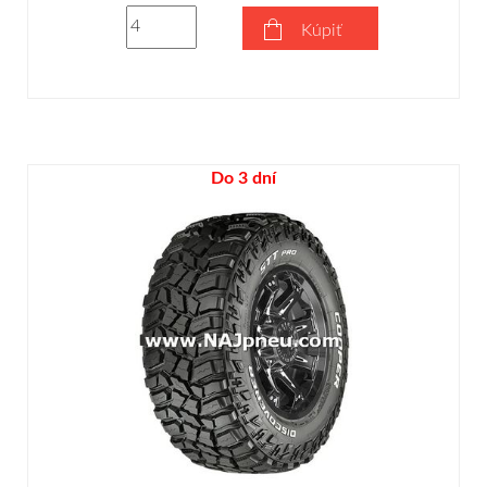
Kúpiť
Do 3 dní