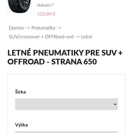
diskami !*
123,84 €
Domov
Pneumatiky
SUV/crossover + OFFRoad-ové
Letné
LETNÉ PNEUMATIKY PRE SUV +
OFFROAD - STRANA 650
Filter
pre
Letné
Šírka
pneumatiky
pre
SUV
Výška
+