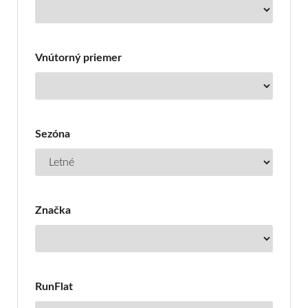
OFFRoad
Vnútorný priemer
Sezóna
Značka
RunFlat