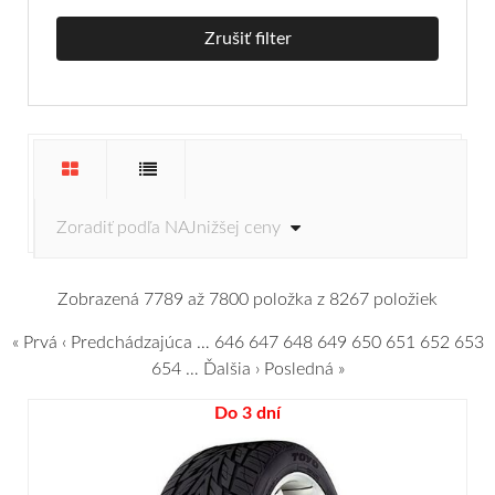
Zrušiť filter
Zobrazená 7789 až 7800 položka z 8267 položiek
« Prvá
‹ Predchádzajúca
…
646
647
648
649
650
651
652
653
654
…
Ďalšia ›
Posledná »
Do 3 dní