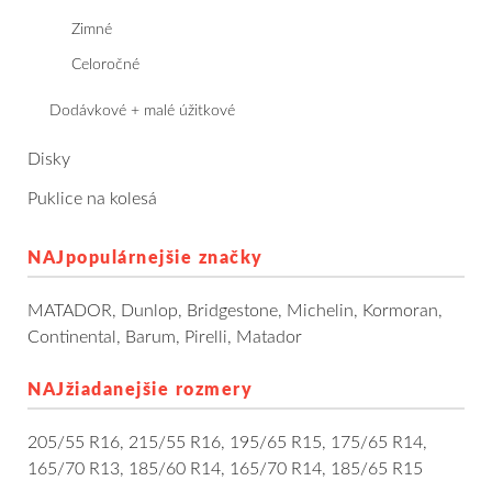
Dodávkové + malé úžitkové
Zimné
Celoročné
Celoročné pneumatiky
Dodávkové + malé úžitkové
Osobné/crossover + malé úžitkové
Disky
SUV/crossover + OFFRoad-ové
Puklice na kolesá
Dodávkové + malé úžitkové
NAJpopulárnejšie značky
Disky
MATADOR
,
Dunlop
,
Bridgestone
,
Michelin
,
Kormoran
,
Continental
,
Barum
,
Pirelli
,
Matador
Hliníkové / ALU disky / Elektróny
NAJžiadanejšie rozmery
Plechové
205/55 R16
,
215/55 R16
,
195/65 R15
,
175/65 R14
,
Puklice na kolesá
Kontakt
Blog
165/70 R13
,
185/60 R14
,
165/70 R14
,
185/65 R15