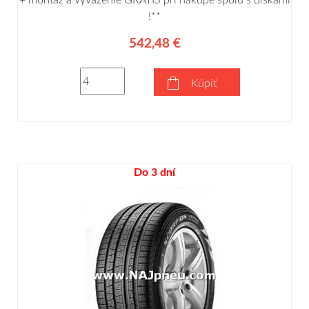
+ montáž a vyváženie GRÁTIS pri nákupe spolu s diskami
!**
542,48 €
Kúpiť
Do 3 dní