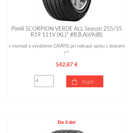
Pirelli SCORPION VERDE ALL Season 255/55
R19 111V (XL)* #B,B,A(69dB)
+ montáž a vyváženie GRÁTIS pri nákupe spolu s diskami
!**
542,87 €
Kúpiť
Do 3 dní