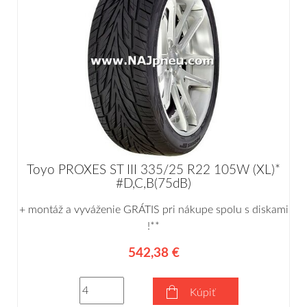
Toyo PROXES ST III 335/25 R22 105W (XL)*
#D,C,B(75dB)
+ montáž a vyváženie GRÁTIS pri nákupe spolu s diskami
!**
542,38 €
Kúpiť