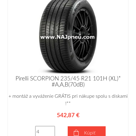
Pirelli SCORPION 235/45 R21 101H (XL)*
#A,A,B(70dB)
+ montáž a vyváženie GRÁTIS pri nákupe spolu s diskami
!**
542,87 €
Kúpiť