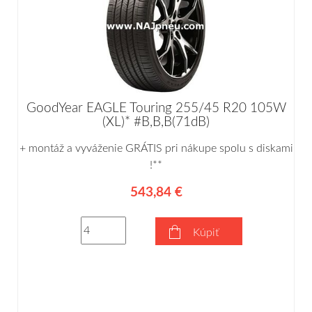
GoodYear EAGLE Touring 255/45 R20 105W
(XL)* #B,B,B(71dB)
+ montáž a vyváženie GRÁTIS pri nákupe spolu s diskami
!**
543,84 €
Kúpiť