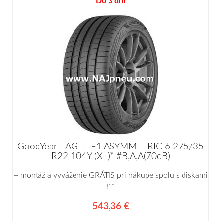
Do 3 dní
GoodYear EAGLE F1 ASYMMETRIC 6 275/35
R22 104Y (XL)* #B,A,A(70dB)
+ montáž a vyváženie GRÁTIS pri nákupe spolu s diskami
!**
543,36 €