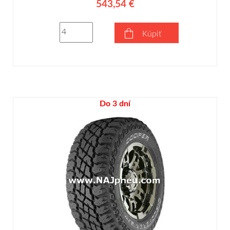
543,54 €
Kúpiť
Do 3 dní