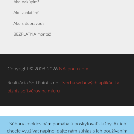
Ako nakúpim?
Ako zaplatím?
Ako s dopravou?
BEZPLATNÁ montáž
Copyright © 2008-2026
NAJpneu.com
Realizácia SoftPoint s.r.o.
Tvorba webových aplikácií a
biznis softvérov na mieru
Súbory cookies nám pomáhajú poskytovať služby. Ak ich
chcete využívať naplno, dajte nám súhlas s ich používaním.