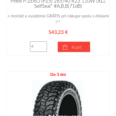
Pirelli P-ZERO (PZ5) 265/40 R23 110W (XL),
SelfSeal* #A,B,B(71dB)
+ montáž a vyváženie GRÁTIS pri nákupe spolu s diskami
!**
543,23 €
Kúpiť
Do 3 dní