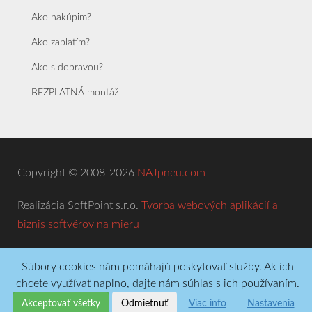
Ako nakúpim?
Ako zaplatím?
Ako s dopravou?
BEZPLATNÁ montáž
Copyright © 2008-2026
NAJpneu.com
Realizácia SoftPoint s.r.o.
Tvorba webových aplikácií a
biznis softvérov na mieru
Súbory cookies nám pomáhajú poskytovať služby. Ak ich
chcete využívať naplno, dajte nám súhlas s ich používaním.
Akceptovať všetky
Odmietnuť
Viac info
Nastavenia