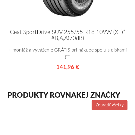
Ceat SportDrive SUV 255/55 R18 109W (XL)*
#B,A,A(70dB)
+ montáž a vyváženie GRÁTIS pri nákupe spolu s diskami
!**
141,96 €
PRODUKTY ROVNAKEJ ZNAČKY
Zobraziť všetky