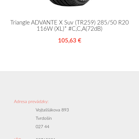
Triangle ADVANTE X Suv (TR259) 285/50 R20
116W (XL)* #C,C,A(72dB)
105,63 €
Adresa prevádzky:
Vojtaššákova 893
Tvrdošín
027 44