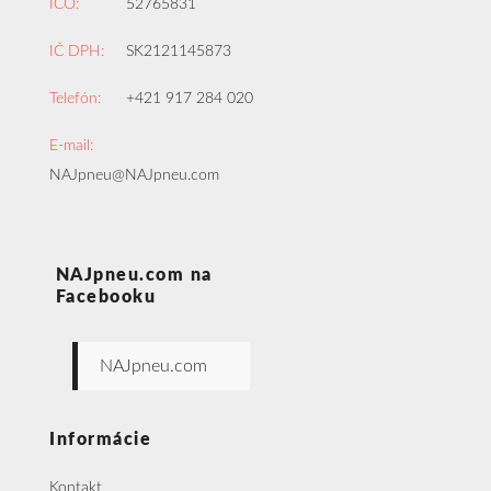
IČO:
52765831
IČ DPH:
SK2121145873
Telefón:
+421 917 284 020
E-mail:
NAJpneu@NAJpneu.com
NAJpneu.com na
Facebooku
NAJpneu.com
Informácie
Kontakt