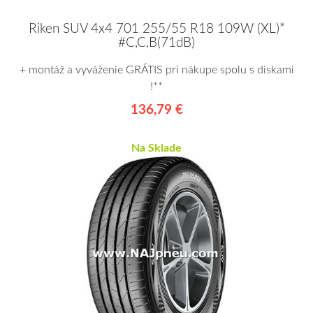
Riken SUV 4x4 701 255/55 R18 109W (XL)*
#C,C,B(71dB)
+ montáž a vyváženie GRÁTIS pri nákupe spolu s diskami
!**
136,79 €
Na Sklade