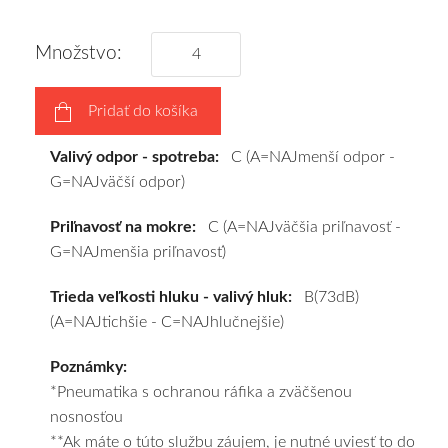
tomu
vám
Množstvo:
pneumatiky
obujeme
Pridať do košíka
na
disky
Valivý odpor - spotreba:
C (A=NAJmenší odpor -
podľa
G=NAJväčší odpor)
vášho
výberu
Priľnavosť na mokre:
C (A=NAJväčšia priľnavosť -
a
G=NAJmenšia priľnavosť)
pošleme
zadarmo.
Trieda veľkosti hluku - valivý hluk:
B(73dB)
(A=NAJtichšie - C=NAJhlučnejšie)
Poznámky:
*Pneumatika s ochranou ráfika a zväčšenou
nosnosťou
**Ak máte o túto službu záujem, je nutné uviesť to do