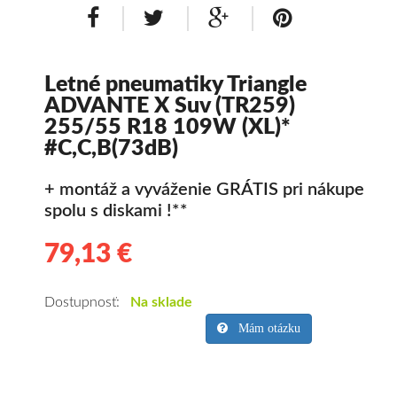
Letné pneumatiky Triangle
ADVANTE X Suv (TR259)
255/55 R18 109W (XL)*
#C,C,B(73dB)
+ montáž a vyváženie GRÁTIS pri nákupe
spolu s diskami !**
79,13 €
79.13
Kvalitné
letné
pneumatiky
Dostupnosť:
Na sklade
pre
Mám otázku
SUV/crossover
+
OFFRoad-