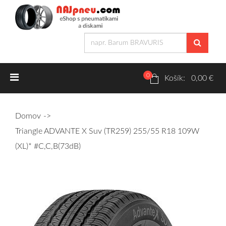
0
Letné pneumatiky
Košík: 0,00 €
Osobné/crossover + malé úžitkové
Domov
SUV/crossover + OFFRoad-ové
Triangle ADVANTE X Suv (TR259) 255/55 R18 109W
Dodávkové + malé úžitkové
(XL)* #C,C,B(73dB)
Zimné pneumatiky
Osobné/crossover + malé úžitkové
SUV/crossover + OFFRoad-ové