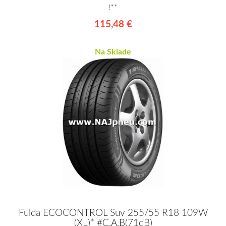
!**
115,48 €
Na Sklade
Fulda ECOCONTROL Suv 255/55 R18 109W
(XL)* #C,A,B(71dB)