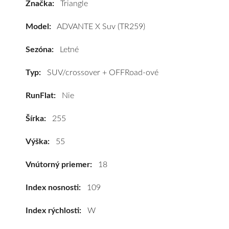
Značka:
Triangle
ové
vozidlo
Model:
ADVANTE X Suv (TR259)
Triangle
ADVANTE
Sezóna:
Letné
X
Suv
Typ:
SUV/crossover + OFFRoad-ové
(TR259)
RunFlat:
Nie
255/55
R18
Šírka:
255
109W
(XL)*
Výška:
55
#C,C,B(73dB)
kúpite
Vnútorný priemer:
18
za
výhodnú
Index nosnosti:
109
cenu
Index rýchlosti:
W
a
k