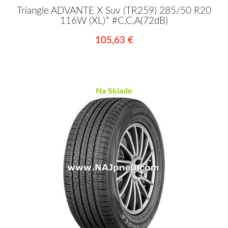
Triangle ADVANTE X Suv (TR259) 285/50 R20
116W (XL)* #C,C,A(72dB)
105,63 €
Na Sklade