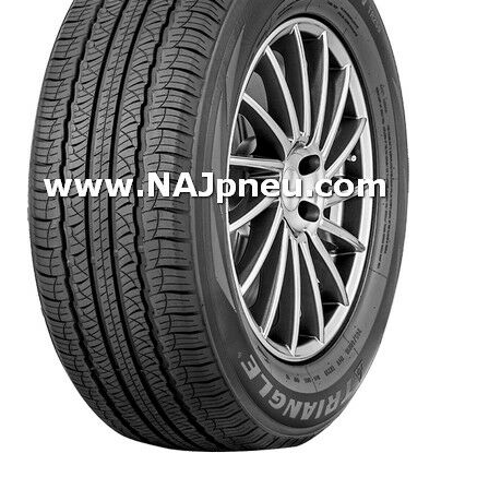
Dodávkové + malé úžitkové
Celoročné pneumatiky
Osobné/crossover + malé úžitkové
SUV/crossover + OFFRoad-ové
Dodávkové + malé úžitkové
Disky
Hliníkové / ALU disky / Elektróny
Plechové
Puklice na kolesá
Kontakt
Blog