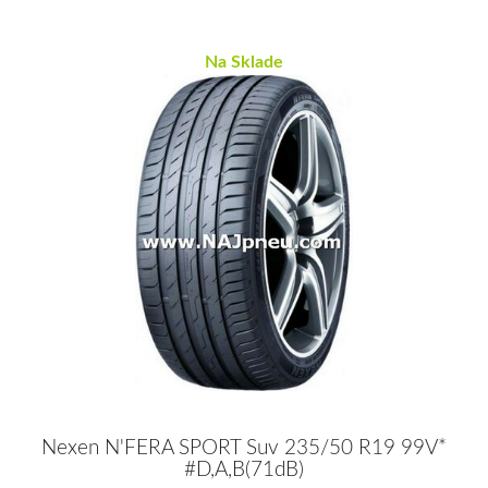
Na Sklade
Nexen N'FERA SPORT Suv 235/50 R19 99V*
#D,A,B(71dB)