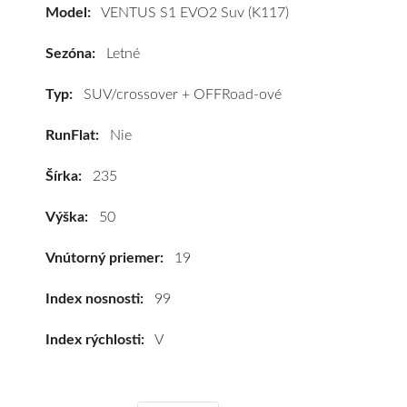
vozidlo
Model:
VENTUS S1 EVO2 Suv (K117)
Hankook
VENTUS
Sezóna:
Letné
S1
EVO2
Typ:
SUV/crossover + OFFRoad-ové
Suv
RunFlat:
Nie
(K117)
235/50
Šírka:
235
R19
99V,
Výška:
50
SelfSeal*
#C,C,B(69dB)
Vnútorný priemer:
19
kúpite
za
Index nosnosti:
99
výhodnú
Index rýchlosti:
V
cenu
a
k