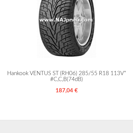
Hankook VENTUS ST (RH06) 285/55 R18 113V*
#C,C,B(74dB)
187,04 €