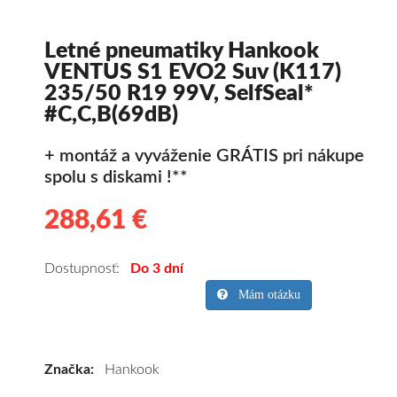
Letné pneumatiky Hankook
VENTUS S1 EVO2 Suv (K117)
235/50 R19 99V, SelfSeal*
#C,C,B(69dB)
+ montáž a vyváženie GRÁTIS pri nákupe
spolu s diskami !**
288,61 €
288.61
Kvalitné
letné
pneumatiky
Dostupnosť:
Do 3 dní
pre
Mám otázku
SUV/crossover
+
OFFRoad-
Značka:
Hankook
ové