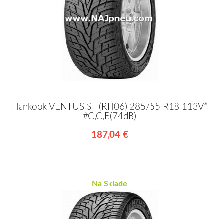
Hankook VENTUS ST (RH06) 285/55 R18 113V*
#C,C,B(74dB)
187,04 €
Na Sklade