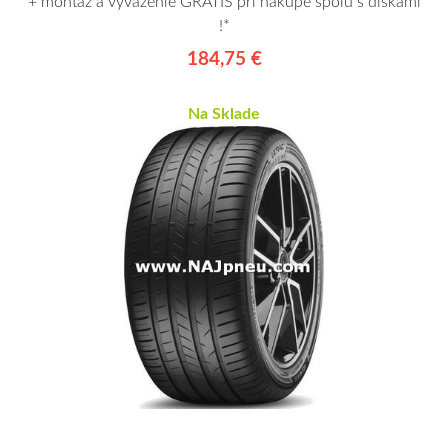
+ montáž a vyváženie GRÁTIS pri nákupe spolu s diskami
!*
184,75 €
Na Sklade