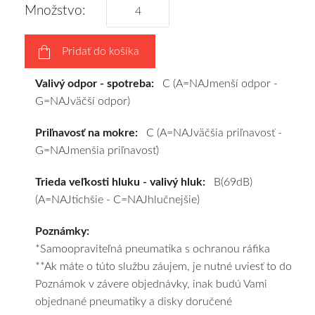
tomu
Množstvo:
vám
pneumatiky
Pridať do košíka
obujeme
na
Valivý odpor - spotreba:
C (A=NAJmenší odpor -
disky
G=NAJväčší odpor)
podľa
vášho
Priľnavosť na mokre:
C (A=NAJväčšia priľnavosť -
výberu
G=NAJmenšia priľnavosť)
a
pošleme
Trieda veľkosti hluku - valivý hluk:
B(69dB)
zadarmo.
(A=NAJtichšie - C=NAJhlučnejšie)
Poznámky:
*Samoopraviteľná pneumatika s ochranou ráfika
**Ak máte o túto službu záujem, je nutné uviesť to do
Poznámok v závere objednávky, inak budú Vami
objednané pneumatiky a disky doručené