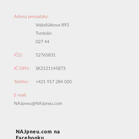
Adresa prevádzky:
Vojtaššákova 893
Tvrdošín
027 44
IČO:
52765831
IČ DPH:
SK2121145873
Telefón:
+421 917 284 020
E-mail:
NAJpneu@NAJpneu.com
NAJpneu.com na
Facebooku