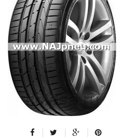
Dodávkové + malé úžitkové
Celoročné pneumatiky
Osobné/crossover + malé úžitkové
SUV/crossover + OFFRoad-ové
Dodávkové + malé úžitkové
Disky
Hliníkové / ALU disky / Elektróny
Plechové
Puklice na kolesá
Kontakt
Blog