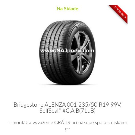
TOP PONUKA
Na Sklade
Bridgestone ALENZA 001 235/50 R19 99V,
SelfSeal* #C,A,B(71dB)
+ montáž a vyváženie GRÁTIS pri nákupe spolu s diskami
!**