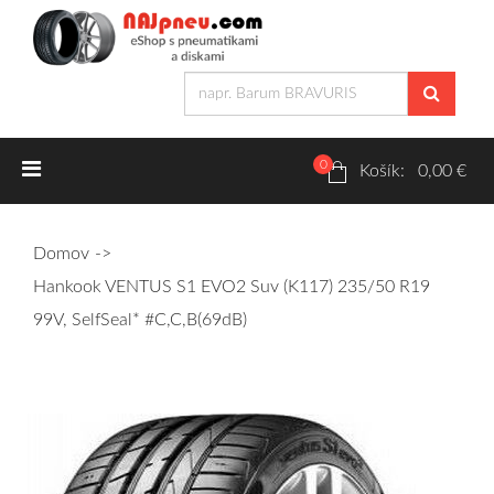
0
Letné pneumatiky
Košík: 0,00 €
Osobné/crossover + malé úžitkové
Domov
SUV/crossover + OFFRoad-ové
Hankook VENTUS S1 EVO2 Suv (K117) 235/50 R19
Dodávkové + malé úžitkové
99V, SelfSeal* #C,C,B(69dB)
Zimné pneumatiky
Osobné/crossover + malé úžitkové
SUV/crossover + OFFRoad-ové