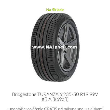
Na Sklade
Bridgestone TURANZA 6 235/50 R19 99V
#B,A,B(69dB)
+ montáž a vyváženie GRÁTIS pri nákupe spolu s diskami