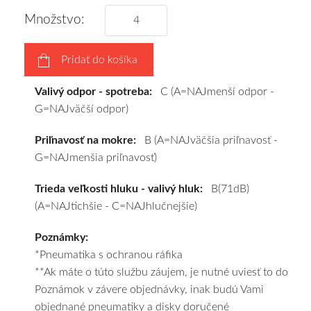
obujeme
Množstvo:
na
disky
Pridať do košíka
podľa
vášho
Valivý odpor - spotreba:
C (A=NAJmenší odpor -
výberu
G=NAJväčší odpor)
a
pošleme
Priľnavosť na mokre:
B (A=NAJväčšia priľnavosť -
zadarmo.
G=NAJmenšia priľnavosť)
Trieda veľkosti hluku - valivý hluk:
B(71dB)
(A=NAJtichšie - C=NAJhlučnejšie)
Poznámky:
*Pneumatika s ochranou ráfika
**Ak máte o túto službu záujem, je nutné uviesť to do
Poznámok v závere objednávky, inak budú Vami
objednané pneumatiky a disky doručené