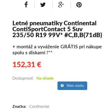
Letné pneumatiky Continental
ContiSportContact 5 Suv
235/50 R19 99V* #C,B,B(71dB)
+ montáž a vyváženie GRÁTIS pri nákupe
spolu s diskami !**
152,31 €
152.31
Kvalitné
letné
pneumatiky
Dostupnosť:
Na sklade
pre
Mám otázku
SUV/crossover
+
OFFRoad-
Značka:
Continental
ové