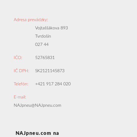
Adresa prevádzky:
Vojtaššákova 893
Tvrdošín
027 44
IČO:
52765831
IČ DPH:
SK2121145873
Telefón:
+421 917 284 020
E-mail:
NAJpneu@NAJpneu.com
NAJpneu.com na