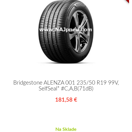
Bridgestone ALENZA 001 235/50 R19 99V,
SelfSeal* #C,A,B(71dB)
181,58 €
Na Sklade