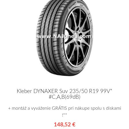
Kleber DYNAXER Suv 235/50 R19 99V*
#C,A,B(69dB)
+ montáž a vyváženie GRÁTIS pri nákupe spolu s diskami
!**
148,52 €