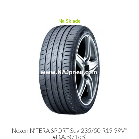
Na Sklade
Nexen N'FERA SPORT Suv 235/50 R19 99V*
#D,A,B(71dB)