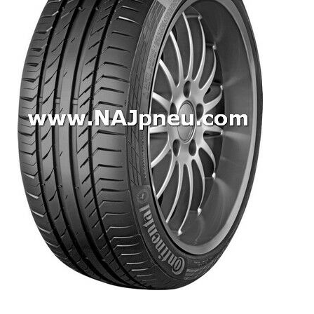
Dodávkové + malé úžitkové
Celoročné pneumatiky
Osobné/crossover + malé úžitkové
SUV/crossover + OFFRoad-ové
Dodávkové + malé úžitkové
Disky
Hliníkové / ALU disky / Elektróny
Plechové
Puklice na kolesá
Kontakt
Blog