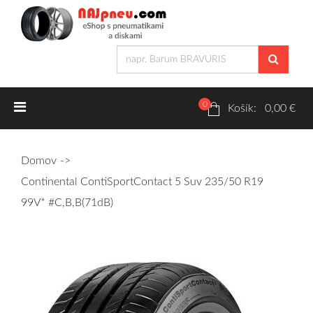
0
Letné pneumatiky
Košík: 0,00 €
Osobné/crossover + malé úžitkové
Domov
SUV/crossover + OFFRoad-ové
Continental ContiSportContact 5 Suv 235/50 R19
Dodávkové + malé úžitkové
99V* #C,B,B(71dB)
Zimné pneumatiky
Osobné/crossover + malé úžitkové
SUV/crossover + OFFRoad-ové