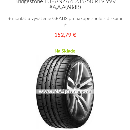
Bridgestone TURANZA 6 235/50 R19 99V
#A,A,A(68dB)
+ montáž a vyváženie GRÁTIS pri nákupe spolu s diskami
!*
152,79 €
Na Sklade