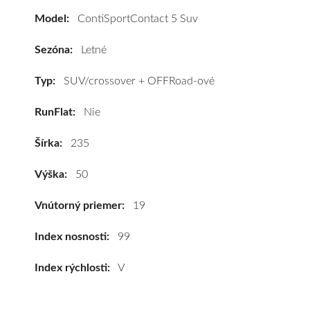
vozidlo
Model:
ContiSportContact 5 Suv
Continental
ContiSportContact
Sezóna:
Letné
5
Suv
Typ:
SUV/crossover + OFFRoad-ové
235/50
RunFlat:
Nie
R19
99V*
Šírka:
235
#C,B,B(71dB)
kúpite
Výška:
50
za
výhodnú
Vnútorný priemer:
19
cenu
a
Index nosnosti:
99
k
Index rýchlosti:
V
tomu
vám
pneumatiky