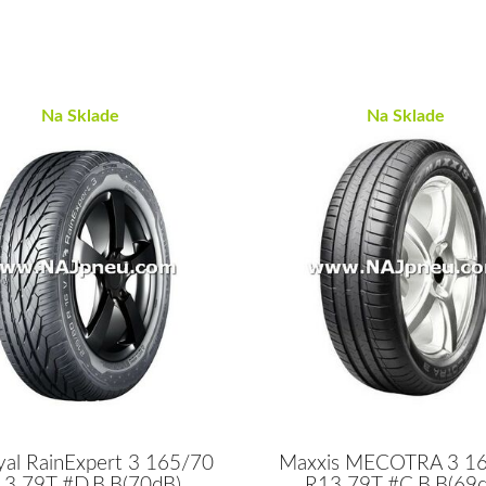
Na Sklade
Na Sklade
yal RainExpert 3 165/70
Maxxis MECOTRA 3 1
3 79T #D,B,B(70dB)
R13 79T #C,B,B(69