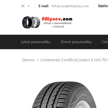
SK
E-mail:
NAJpneu@NAJpneu.com
Telefó
Letné pneumatiky
Zimné pneumatiky
Cel
Domov
Continental ContiEcoContact 3 165/70