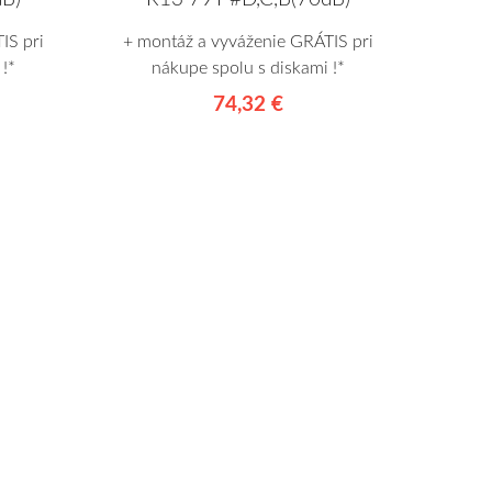
IS pri
+ montáž a vyváženie GRÁTIS pri
!*
nákupe spolu s diskami !*
74,32 €