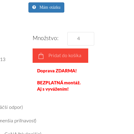
Mám otázku
Množstvo:
Pridať do košíka
13
Doprava ZDARMA!
BEZPLATNÁ montáž.
Aj s vyvážením!
čší odpor)
enšia priľnavosť)