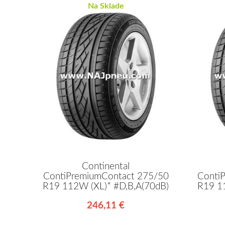
Na Sklade
Continental
ContiPremiumContact 275/50
Conti
R19 112W (XL)* #D,B,A(70dB)
R19 1
246,11 €