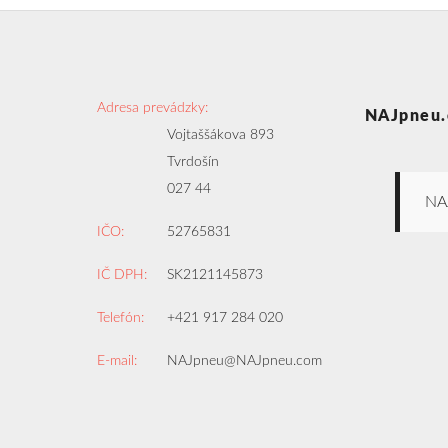
Adresa prevádzky:
NAJpneu.
Vojtaššákova 893
Tvrdošín
027 44
NA
IČO:
52765831
IČ DPH:
SK2121145873
Telefón:
+421 917 284 020
E-mail:
NAJpneu@NAJpneu.com