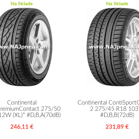
Na Sklade
Na Sklade
Continental
Continental ContiSport
PremiumContact 275/50
2 275/45 R18 103
12W (XL)* #D,B,A(70dB)
#D,B,B(72dB)
246,11 €
231,89 €