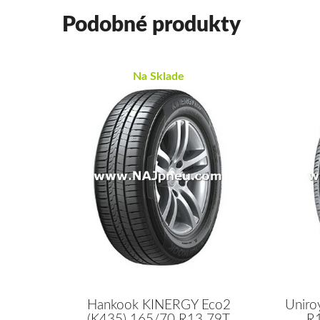
Podobné produkty
Na Sklade
Hankook KINERGY Eco2
Uniro
(K435) 165/70 R13 79T
R1