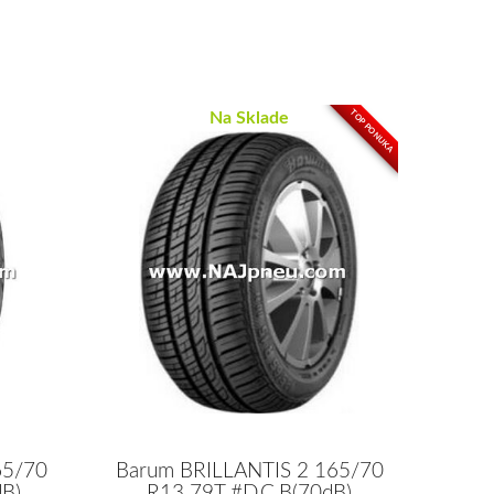
TOP PONUKA
Na Sklade
65/70
Barum BRILLANTIS 2 165/70
dB)
R13 79T #D,C,B(70dB)