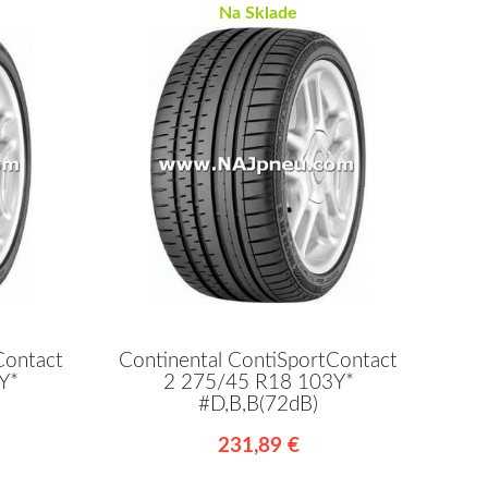
Na Sklade
Contact
Continental ContiSportContact
Y*
2 275/45 R18 103Y*
#D,B,B(72dB)
231,89 €