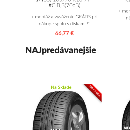
#C,B,B(70dB)
+ mon
+ montáž a vyváženie GRÁTIS pri
n
nákupe spolu s diskami !*
66,77 €
NAJpredávanejšie
TOP PONUKA
Na Sklade