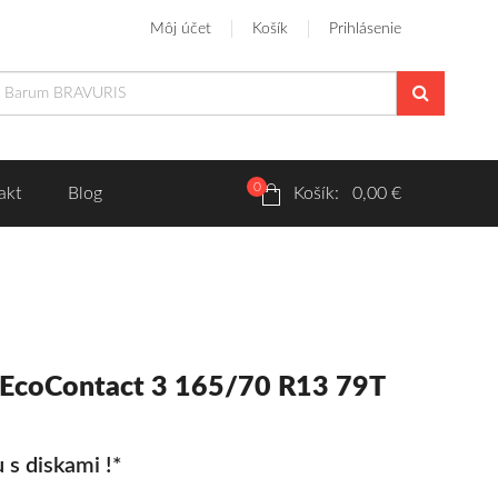
Môj účet
Košík
Prihlásenie
0
akt
Blog
Košík: 0,00 €
iEcoContact 3 165/70 R13 79T
 s diskami !*