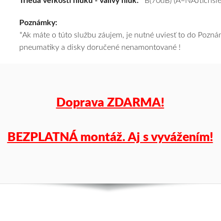
Trieda veľkosti hluku - valivý hluk:
B(70dB) (A=NAJtichšie
k
Poznámky:
tomu
*Ak máte o túto službu záujem, je nutné uviesť to do Poz
vám
pneumatiky a disky doručené nenamontované !
pneumatiky
obujeme
na
disky
podľa
Doprava ZDARMA!
vášho
výberu
a
BEZPLATNÁ montáž. Aj s vyvážením!
pošleme
zadarmo.