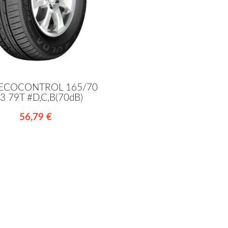
a ECOCONTROL 165/70
3 79T #D,C,B(70dB)
56,79 €