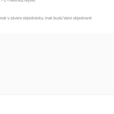
 - C=NAJhlučnejšie)
námok v závere objednávky, inak budú Vami objednané