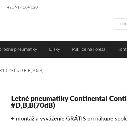
n:
+421 917 284 020
oročné pneumatiky
Disky
Puklice na kolesá
Kont
 R13 79T #D,B,B(70dB)
Letné pneumatiky Continental Cont
#D,B,B(70dB)
+ montáž a vyváženie GRÁTIS pri nákupe spolu