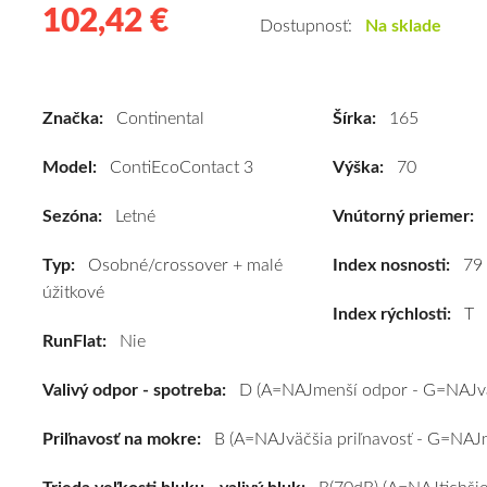
102,42 €
102.42
Kvalitné
Dostupnosť:
Na sklade
letné
pneumatiky
pre
Značka:
Continental
Šírka:
165
osobné
vozidlo
Model:
ContiEcoContact 3
Výška:
70
Continental
ContiEcoContact
Sezóna:
Letné
Vnútorný priemer:
3
Typ:
Osobné/crossover + malé
165/70
Index nosnosti:
79
úžitkové
R13
Index rýchlosti:
T
79T
RunFlat:
Nie
#D,B,B(70dB)
kúpite
Valivý odpor - spotreba:
D (A=NAJmenší odpor - G=NAJvä
za
výhodnú
Priľnavosť na mokre:
B (A=NAJväčšia priľnavosť - G=NAJm
cenu
a