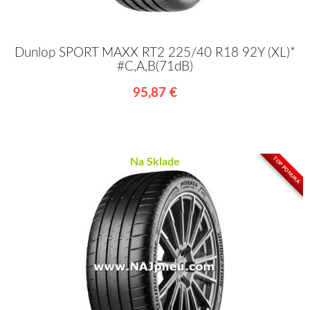
Dunlop SPORT MAXX RT2 225/40 R18 92Y (XL)*
#C,A,B(71dB)
95,87 €
TOP PONUKA
Na Sklade