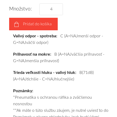
podľa
Množstvo:
vášho
výberu
Pridať do košíka
a
pošleme
Valivý odpor - spotreba:
C (A=NAJmenší odpor -
zadarmo.
G=NAJväčší odpor)
Priľnavosť na mokre:
B (A=NAJväčšia priľnavosť -
G=NAJmenšia priľnavosť)
Trieda veľkosti hluku - valivý hluk:
B(71dB)
(A=NAJtichšie - C=NAJhlučnejšie)
Poznámky:
*Pneumatika s ochranou ráfika a zväčšenou
nosnosťou
**Ak máte o túto službu záujem, je nutné uviesť to do