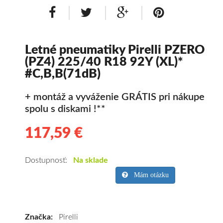
Letné pneumatiky Pirelli PZERO
(PZ4) 225/40 R18 92Y (XL)*
#C,B,B(71dB)
+ montáž a vyváženie GRÁTIS pri nákupe
spolu s diskami !**
117,59 €
117.59
Kvalitné
letné
pneumatiky
Dostupnosť:
Na sklade
pre
Mám otázku
osobné
vozidlo
Pirelli
Značka:
Pirelli
PZERO