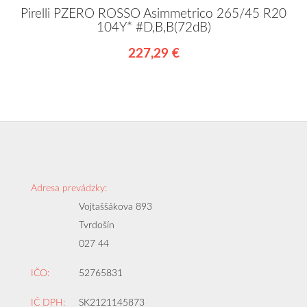
Pirelli PZERO ROSSO Asimmetrico 265/45 R20
104Y* #D,B,B(72dB)
227,29 €
Adresa prevádzky:
Vojtaššákova 893
Tvrdošín
027 44
IČO:
52765831
IČ DPH:
SK2121145873