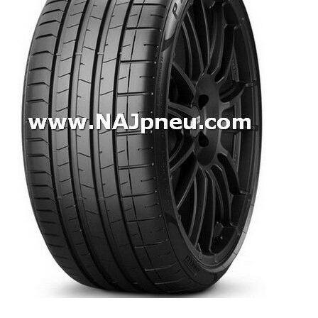
Dodávkové + malé úžitkové
Celoročné pneumatiky
Osobné/crossover + malé úžitkové
SUV/crossover + OFFRoad-ové
Dodávkové + malé úžitkové
Disky
Hliníkové / ALU disky / Elektróny
Plechové
Puklice na kolesá
Kontakt
Blog