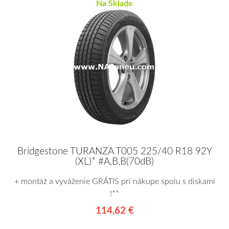
Na Sklade
Bridgestone TURANZA T005 225/40 R18 92Y
(XL)* #A,B,B(70dB)
+ montáž a vyváženie GRÁTIS pri nákupe spolu s diskami
!**
114,62 €