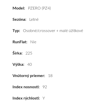
(PZ4)
Model:
PZERO (PZ4)
225/40
R18
Sezóna:
Letné
92Y
(XL)*
Typ:
Osobné/crossover + malé úžitkové
#C,B,B(71dB)
RunFlat:
Nie
kúpite
za
Šírka:
225
výhodnú
cenu
Výška:
40
a
k
Vnútorný priemer:
18
tomu
vám
Index nosnosti:
92
pneumatiky
Index rýchlosti:
Y
obujeme
na
disky