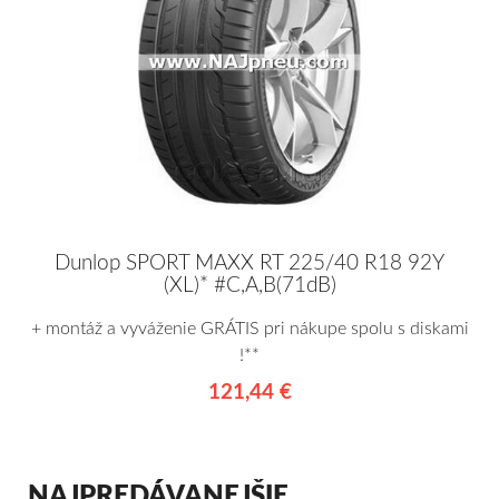
Dunlop SPORT MAXX RT 225/40 R18 92Y
(XL)* #C,A,B(71dB)
+ montáž a vyváženie GRÁTIS pri nákupe spolu s diskami
!**
121,44 €
NAJPREDÁVANEJŠIE