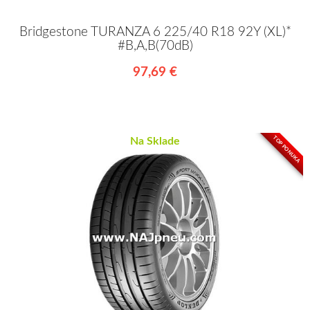
Bridgestone TURANZA 6 225/40 R18 92Y (XL)*
#B,A,B(70dB)
97,69 €
TOP PONUKA
Na Sklade