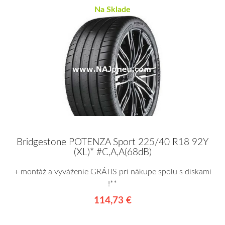
Na Sklade
Bridgestone POTENZA Sport 225/40 R18 92Y
(XL)* #C,A,A(68dB)
+ montáž a vyváženie GRÁTIS pri nákupe spolu s diskami
!**
114,73 €