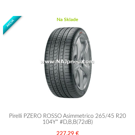
Na Sklade
AKCIA
Pirelli PZERO ROSSO Asimmetrico 265/45 R20
104Y* #D,B,B(72dB)
227,29 €