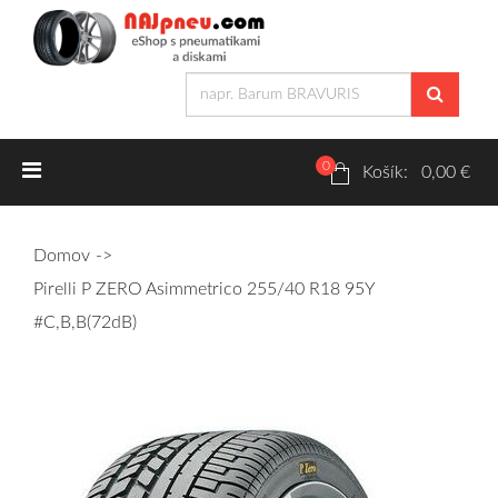
0
Letné pneumatiky
Košík: 0,00 €
Osobné/crossover + malé úžitkové
Domov
SUV/crossover + OFFRoad-ové
Pirelli P ZERO Asimmetrico 255/40 R18 95Y
Dodávkové + malé úžitkové
#C,B,B(72dB)
Zimné pneumatiky
Osobné/crossover + malé úžitkové
SUV/crossover + OFFRoad-ové