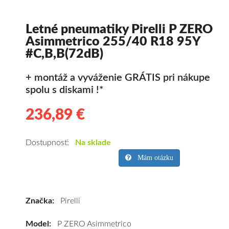
Letné pneumatiky Pirelli P ZERO
Asimmetrico 255/40 R18 95Y
#C,B,B(72dB)
+ montáž a vyváženie GRÁTIS pri nákupe
spolu s diskami !*
236,89 €
236.89
Kvalitné
letné
pneumatiky
Dostupnosť:
Na sklade
pre
Mám otázku
osobné
vozidlo
Pirelli
Značka:
Pirelli
P
ZERO
Model:
P ZERO Asimmetrico