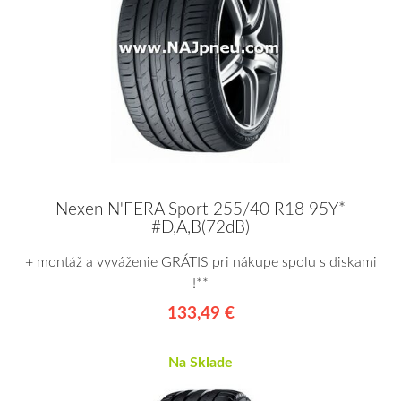
Nexen N'FERA Sport 255/40 R18 95Y*
#D,A,B(72dB)
+ montáž a vyváženie GRÁTIS pri nákupe spolu s diskami
!**
133,49 €
Na Sklade