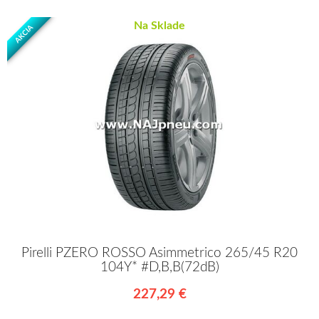
Na Sklade
AKCIA
Pirelli PZERO ROSSO Asimmetrico 265/45 R20
104Y* #D,B,B(72dB)
227,29 €