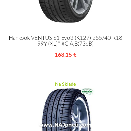
Hankook VENTUS S1 Evo3 (K127) 255/40 R18
99Y (XL)* #C,A,B(73dB)
168,15 €
Na Sklade