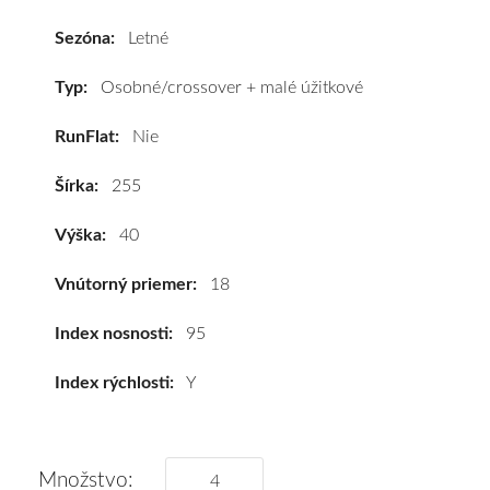
Asimmetrico
255/40
Sezóna:
Letné
R18
95Y
Typ:
Osobné/crossover + malé úžitkové
#C,B,B(72dB)
RunFlat:
Nie
kúpite
za
Šírka:
255
výhodnú
cenu
Výška:
40
a
k
Vnútorný priemer:
18
tomu
vám
Index nosnosti:
95
pneumatiky
Index rýchlosti:
Y
obujeme
na
disky
podľa
Množstvo: