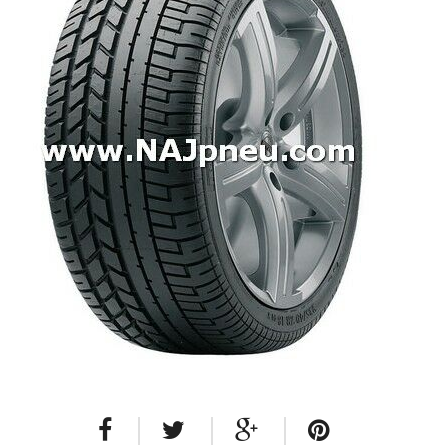
Dodávkové + malé úžitkové
Celoročné pneumatiky
Osobné/crossover + malé úžitkové
SUV/crossover + OFFRoad-ové
Dodávkové + malé úžitkové
Disky
Hliníkové / ALU disky / Elektróny
Plechové
Puklice na kolesá
Kontakt
Blog