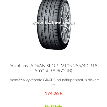
Yokohama ADVAN SPORT V105 255/40 R18
95Y* #D,A,B(72dB)
+ montáž a vyváženie GRÁTIS pri nákupe spolu s diskami
!**
174,26 €
Na Sklade