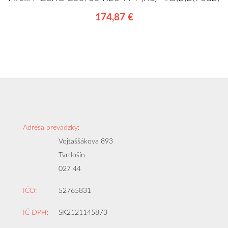
174,87 €
Adresa prevádzky:
Vojtaššákova 893
Tvrdošín
027 44
IČO:
52765831
IČ DPH:
SK2121145873