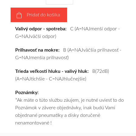
vášho
výberu
Pridať do košíka
a
pošleme
Valivý odpor - spotreba:
C (A=NAJmenší odpor -
zadarmo.
G=NAJväčší odpor)
Priľnavosť na mokre:
B (A=NAJväčšia priľnavosť -
G=NAJmenšia priľnavosť)
Trieda veľkosti hluku - valivý hluk:
B(72dB)
(A=NAJtichšie - C=NAJhlučnejšie)
Poznámky:
*Ak máte o túto službu záujem, je nutné uviesť to do
Poznámok v závere objednávky, inak budú Vami
objednané pneumatiky a disky doručené
nenamontované !