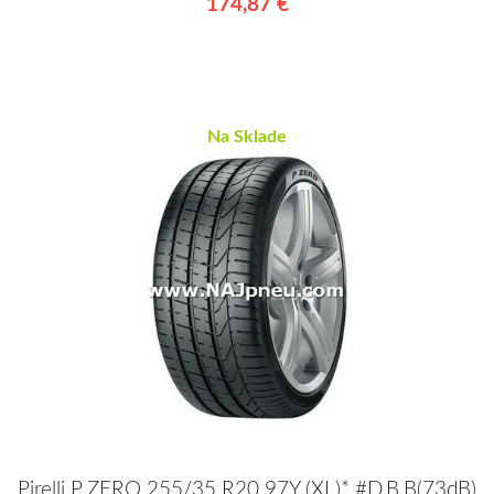
174,87 €
Na Sklade
Pirelli P ZERO 255/35 R20 97Y (XL)* #D,B,B(73dB)