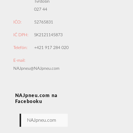
Tvrdošín
027 44
IČO:
52765831
IČ DPH:
SK2121145873
Telefón:
+421 917 284 020
E-mail:
NAJpneu@NAJpneu.com
NAJpneu.com na
Facebooku
NAJpneu.com