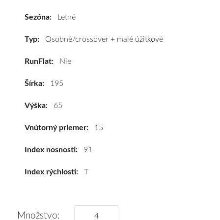
Plus
195/65
Sezóna:
Letné
R15
91T*
Typ:
Osobné/crossover + malé úžitkové
#D,B,A(68dB)
RunFlat:
Nie
kúpite
za
Šírka:
195
výhodnú
cenu
Výška:
65
a
k
Vnútorný priemer:
15
tomu
vám
Index nosnosti:
91
pneumatiky
Index rýchlosti:
T
obujeme
na
disky
podľa
Množstvo: