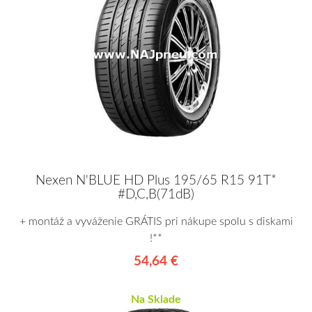
Nexen N'BLUE HD Plus 195/65 R15 91T*
#D,C,B(71dB)
+ montáž a vyváženie GRÁTIS pri nákupe spolu s diskami
!**
54,64 €
Na Sklade