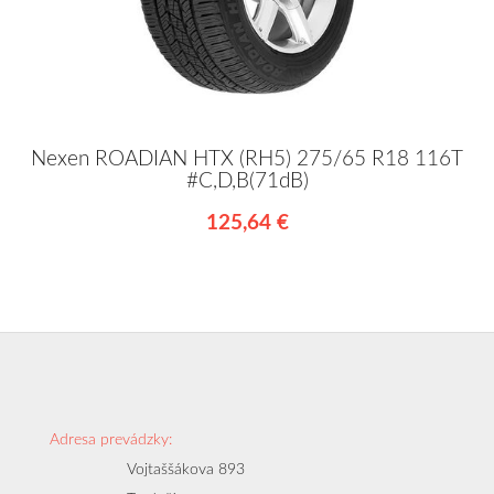
Nexen ROADIAN HTX (RH5) 275/65 R18 116T
#C,D,B(71dB)
125,64 €
Adresa prevádzky:
Vojtaššákova 893