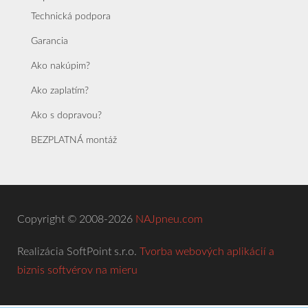
Technická podpora
Garancia
Ako nakúpim?
Ako zaplatím?
Ako s dopravou?
BEZPLATNÁ montáž
Copyright © 2008-2026
NAJpneu.com
Realizácia SoftPoint s.r.o.
Tvorba webových aplikácií a
biznis softvérov na mieru