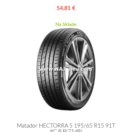
54,81 €
Na Sklade
Matador HECTORRA 5 195/65 R15 91T
#C,B,B(71dB)