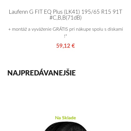
Laufenn G FIT EQ Plus (LK41) 195/65 R15 91T
#C,B,B(71dB)
+ montáž a vyváženie GRÁTIS pri nákupe spolu s diskami
!*
59,12 €
NAJPREDÁVANEJŠIE
Na Sklade