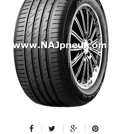
Dodávkové + malé úžitkové
Celoročné pneumatiky
Osobné/crossover + malé úžitkové
SUV/crossover + OFFRoad-ové
Dodávkové + malé úžitkové
Disky
Hliníkové / ALU disky / Elektróny
Plechové
Puklice na kolesá
Kontakt
Blog