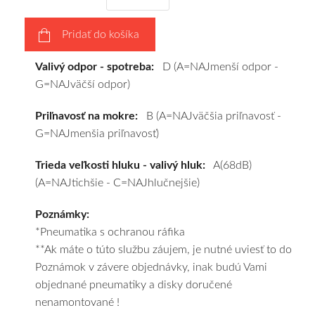
vášho
výberu
Pridať do košíka
a
pošleme
Valivý odpor - spotreba:
D (A=NAJmenší odpor -
zadarmo.
G=NAJväčší odpor)
Priľnavosť na mokre:
B (A=NAJväčšia priľnavosť -
G=NAJmenšia priľnavosť)
Trieda veľkosti hluku - valivý hluk:
A(68dB)
(A=NAJtichšie - C=NAJhlučnejšie)
Poznámky:
*Pneumatika s ochranou ráfika
**Ak máte o túto službu záujem, je nutné uviesť to do
Poznámok v závere objednávky, inak budú Vami
objednané pneumatiky a disky doručené
nenamontované !