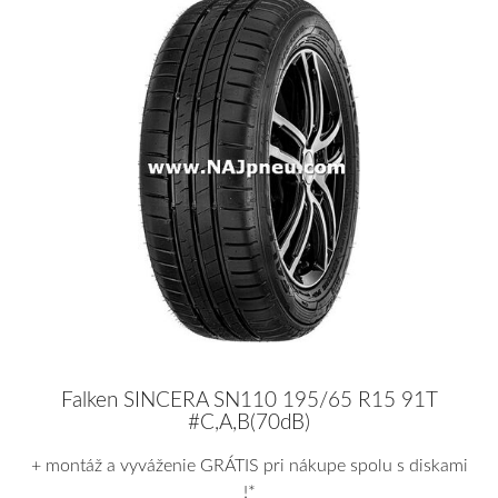
Falken SINCERA SN110 195/65 R15 91T
#C,A,B(70dB)
+ montáž a vyváženie GRÁTIS pri nákupe spolu s diskami
!*