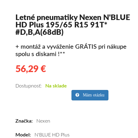
Letné pneumatiky Nexen N'BLUE
HD Plus 195/65 R15 91T*
#D,B,A(68dB)
+ montáž a vyváženie GRÁTIS pri nákupe
spolu s diskami !**
56,29 €
56.29
Kvalitné
letné
pneumatiky
Dostupnosť:
Na sklade
pre
Mám otázku
osobné
vozidlo
Nexen
Značka:
Nexen
N'BLUE
HD
Model:
N'BLUE HD Plus