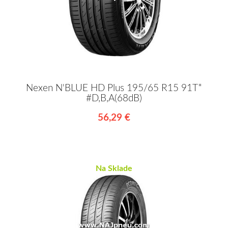
Nexen N'BLUE HD Plus 195/65 R15 91T*
#D,B,A(68dB)
56,29 €
Na Sklade