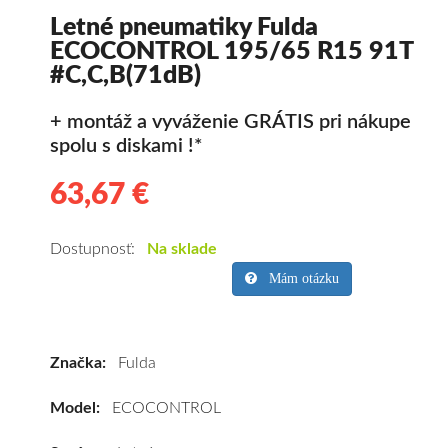
Letné pneumatiky Fulda
ECOCONTROL 195/65 R15 91T
#C,C,B(71dB)
+ montáž a vyváženie GRÁTIS pri nákupe
spolu s diskami !*
63,67 €
63.67
Kvalitné
letné
pneumatiky
Dostupnosť:
Na sklade
pre
Mám otázku
osobné
vozidlo
Fulda
Značka:
Fulda
ECOCONTROL
195/65
Model:
ECOCONTROL
R15
91T