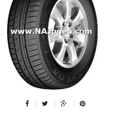
Dodávkové + malé úžitkové
Celoročné pneumatiky
Osobné/crossover + malé úžitkové
SUV/crossover + OFFRoad-ové
Dodávkové + malé úžitkové
Disky
Hliníkové / ALU disky / Elektróny
Plechové
Puklice na kolesá
Kontakt
Blog