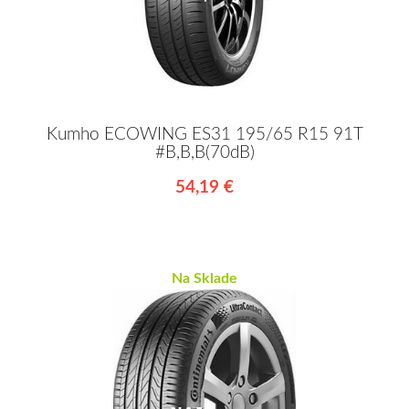
Kumho ECOWING ES31 195/65 R15 91T
#B,B,B(70dB)
54,19 €
Na Sklade