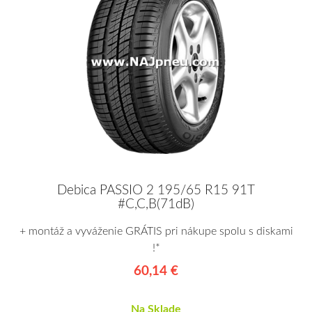
Debica PASSIO 2 195/65 R15 91T
#C,C,B(71dB)
+ montáž a vyváženie GRÁTIS pri nákupe spolu s diskami
!*
60,14 €
Na Sklade