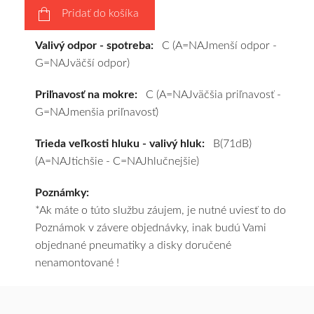
Pridať do košíka
zadarmo.
Valivý odpor - spotreba:
C (A=NAJmenší odpor -
G=NAJväčší odpor)
Priľnavosť na mokre:
C (A=NAJväčšia priľnavosť -
G=NAJmenšia priľnavosť)
Trieda veľkosti hluku - valivý hluk:
B(71dB)
(A=NAJtichšie - C=NAJhlučnejšie)
Poznámky:
*Ak máte o túto službu záujem, je nutné uviesť to do
Poznámok v závere objednávky, inak budú Vami
objednané pneumatiky a disky doručené
nenamontované !