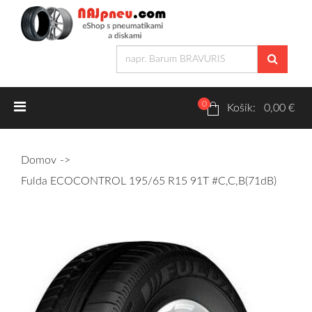
0
Letné pneumatiky
Košík: 0,00 €
Osobné/crossover + malé úžitkové
Domov
SUV/crossover + OFFRoad-ové
Fulda ECOCONTROL 195/65 R15 91T #C,C,B(71dB)
Dodávkové + malé úžitkové
Zimné pneumatiky
Osobné/crossover + malé úžitkové
SUV/crossover + OFFRoad-ové