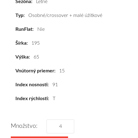
Sezóna:
Letné
#C,C,B(71dB)
kúpite
Typ:
Osobné/crossover + malé úžitkové
za
RunFlat:
Nie
výhodnú
cenu
Šírka:
195
a
k
Výška:
65
tomu
vám
Vnútorný priemer:
15
pneumatiky
obujeme
Index nosnosti:
91
na
Index rýchlosti:
T
disky
podľa
vášho
výberu
Množstvo:
a
pošleme