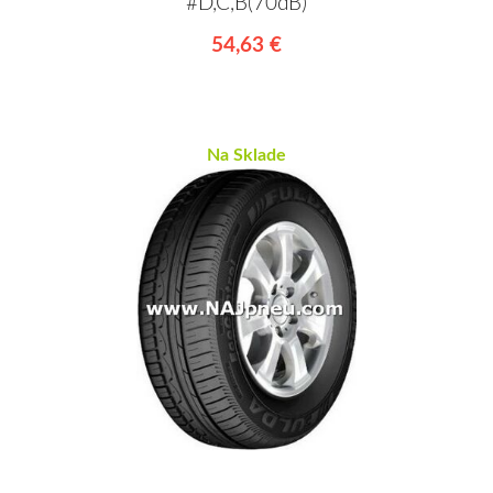
#D,C,B(70dB)
54,63 €
Na Sklade