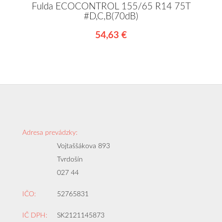
Fulda ECOCONTROL 155/65 R14 75T
#D,C,B(70dB)
54,63 €
Adresa prevádzky:
Vojtaššákova 893
Tvrdošín
027 44
IČO:
52765831
IČ DPH:
SK2121145873